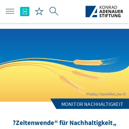
Skip to Main Content
Pixabay / dandelion_tea
MONITOR NACHHALTIGKEIT
„Zeitenwende“ für Nachhaltigkeit?