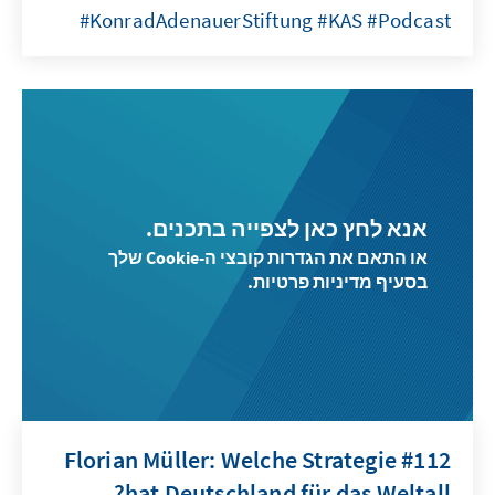
#KonradAdenauerStiftung #KAS #Podcast
אנא לחץ כאן לצפייה בתכנים.
או התאם את הגדרות קובצי ה-Cookie שלך
בסעיף מדיניות פרטיות.
#112 Florian Müller: Welche Strategie
hat Deutschland für das Weltall?