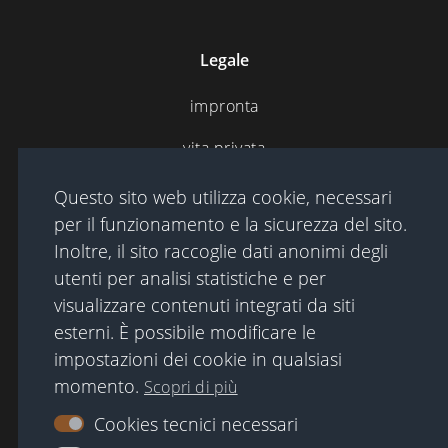
Legale
impronta
vita privata
condizioni di utilizzo
Questo sito web utilizza cookie, necessari
per il funzionamento e la sicurezza del sito.
Inoltre, il sito raccoglie dati anonimi degli
Mappa del sito
utenti per analisi statistiche e per
visualizzare contenuti integrati da siti
Ulteriori informazioni
esterni. È possibile modificare le
Historischer Rundgang
impostazioni dei cookie in qualsiasi
momento.
Scopri di più
Contatto
Cookies tecnici necessari
Accedi