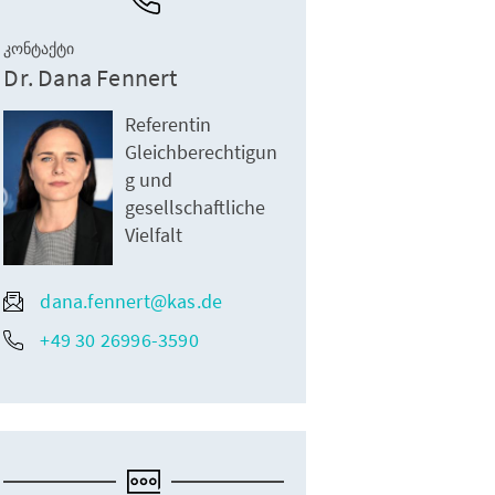
ᲙᲝᲜᲢᲐᲥᲢᲘ
Dr. Dana Fennert
Referentin
Gleichberechtigun
g und
gesellschaftliche
Vielfalt
dana.fennert@kas.de
+49 30 26996-3590