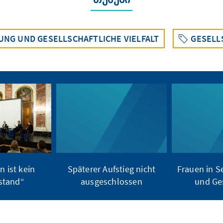
UNG UND GESELLSCHAFTLICHE VIELFALT
GESELL
n ist kein
Späterer Aufstieg nicht
Frauen in S
stand“
ausgeschlossen
und Ge