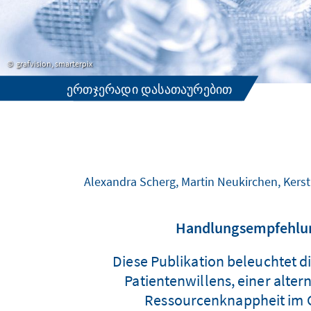
grafvision, smarterpix
ᲔᲠᲗᲯᲔᲠᲐᲓᲘ ᲓᲐᲡᲐᲗᲐᲣᲠᲔᲑᲘᲗ
Alexandra Scherg, Martin Neukirchen, Kerst
Handlungsempfehlung
Diese Publikation beleuchtet 
Patientenwillens, einer alt
Ressourcenknappheit im G