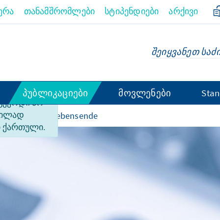
ერა
თანამშრომლები
სტიპენდიები
არქივი
პუბლიკაციები
მოვლენები
Stan
 გვერდი არ
ფილად
rtherapie am Lebensende
 ქართული.