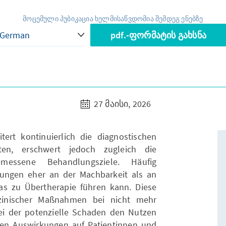
მოცემული პუბიკაცია ხელმისაწვდომია შემდეგ ენებზე
pdf.-ფორმატის გახსნა
27 მაისი, 2026
itert kontinuierlich die diagnostischen
ten, erschwert jedoch zugleich die
emessene Behandlungsziele. Häufig
dungen eher an der Machbarkeit als an
 was zu Übertherapie führen kann. Diese
zinischer Maßnahmen bei nicht mehr
bei der potenzielle Schaden den Nutzen
ven Auswirkungen auf Patientinnen und