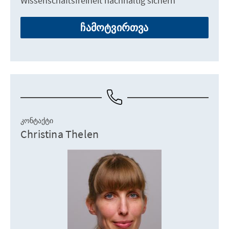
Wissenschaftsfreiheit nachhaltig sichern
ჩამოტვირთვა
ᲙᲝᲜᲢᲐᲥᲢᲘ
Christina Thelen