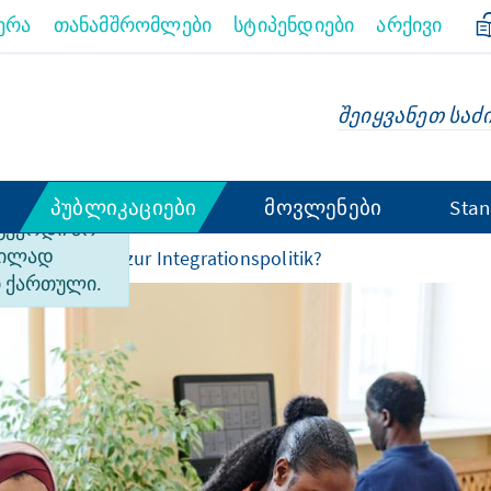
ერა
თანამშრომლები
სტიპენდიები
არქივი
პუბლიკაციები
მოვლენები
Stan
 გვერდი არ
ფილად
zum
Zurück zur Integrationspolitik?
 ქართული.