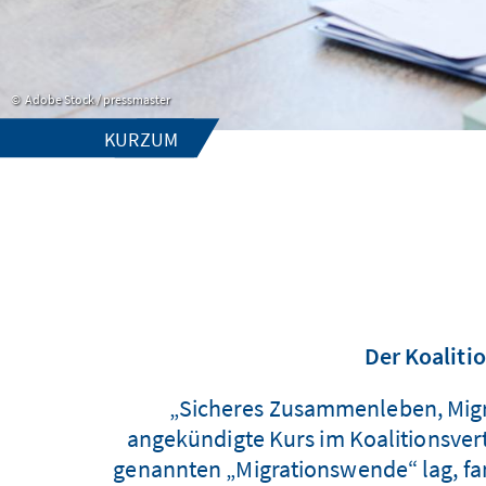
Adobe Stock / pressmaster
KURZUM
Der Koaliti
„Sicheres Zusammenleben, Migrat
angekündigte Kurs im Koalitionsver
genannten „Migrationswende“ lag, fan