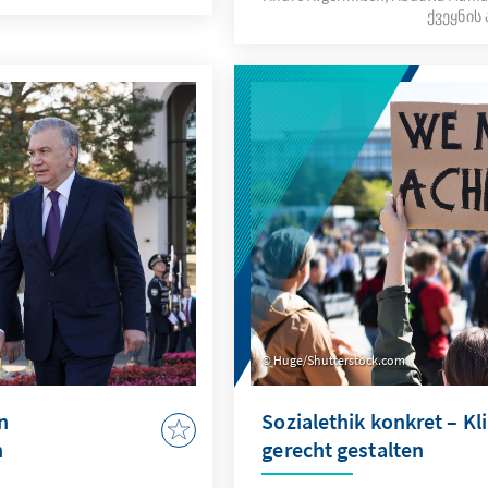
und des daraus
ქვეყნის 
1991 etablierte Deutschl
iert, hat das
diplomatische Beziehunge
dschaft des Landes
Seitdem bestehen bilatera
 Parlamentswahlen
Laufe der letzten 33 Jahr
n der
Höhen als auch Herausfor
i Usbekistans (LDPU)
Im Rahmen seiner ersten R
 die Regierung
vom 15.-17. September 20
Bundeskanzler Olaf Scholz 
großen Wirtschaftsdelegat
den bilateralen Gespräch
Präsidenten Shavkat Mirziy
Teilnahme am Z5+1-Gipfel 
Usbekistan konnten eine V
Huge/Shutterstock.com
Vereinbarungen, beispiels
Migrationsabkommen, abg
n
Sozialethik konkret – K
h
gerecht gestalten