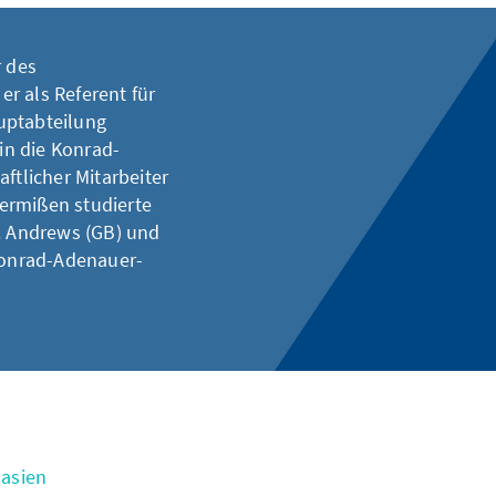
r des
r als Referent für
uptabteilung
 in die Konrad-
ftlicher Mitarbeiter
ermißen studierte
t. Andrews (GB) und
 Konrad-Adenauer-
asien