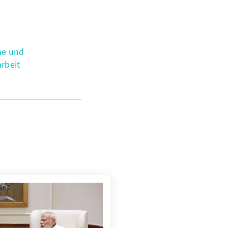
he und
rbeit