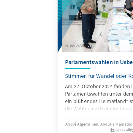
IMAGO / Xinhua
Parlamentswahlen in Usbe
Stimmen für Wandel oder Ko
Am 27. Oktober 2024 fanden 
Parlamentswahlen unter dem
ein blühendes Heimatland“ st
die Wahlen nach einem neue
Wahlsystem abgehalten, das
Mehrheits- als auch des Verh
André Algermißen, Abdulla Mamadj
ქვეყნის ამბ
umfasst. Das neue System, da