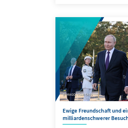
der usbekischen Verfassung 
abgeleiteten Wahlgesetzes bas
Potenzial, die politische Lan
zukünftig zu verändern. Die
wurden erwartungsgemäß vo
Liberaldemokratischen Parte
gewonnen, die auch zukünftig
anführen wird.
IMAGO / ITAR-TASS
Ewige Freundschaft und ei
milliardenschwerer Besuc