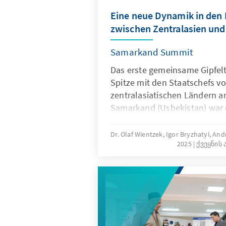
Eine neue Dynamik in den
zwischen Zentralasien und
Samarkand Summit
Das erste gemeinsame Gipfelt
Spitze mit den Staatschefs vo
zentralasiatischen Ländern am
Samarkand (Usbekistan) war e
für den Ausbau der Beziehung
hochrangige Treffen war der 
Dr. Olaf Wientzek, Igor Bryzhatyi, An
2025
ქვეყნის 
der verstärkten Bemühungen 
in den letzten Jahren und Mo
gemeinsame Erklärung ist ein 
pragmatischeren und (an wirt
interessenorientierten Ansatz 
Partnerschaftspolitik seit de
neuen Europäischen Kommiss