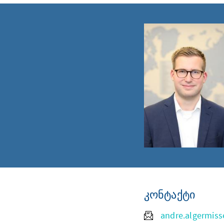
კონტაქტი
andre.algermis