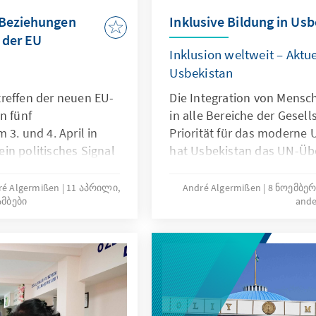
 Beziehungen
Inklusive Bildung in Usb
 der EU
Inklusion weltweit – Aktu
Usbekistan
reffen der neuen EU-
Die Integration von Mens
n fünf
in alle Bereiche der Gesell
 3. und 4. April in
Priorität für das moderne 
in politisches Signal
hat Usbekistan das UN-Ü
en beider Seiten. Das
Rechte von Menschen mit
vorläufige Höhepunkt
(UNCRPD) unterzeichnet und 
dré Algermißen
11 აპრილი,
André Algermißen
8 ნოემბერ
ამბები
ande
der EU um die Region
dem Amtsantritt von Präsi
naten. Die
im Jahr 2016 wurden groß
Beispiel für den
unternommen, um angem
schaftlichen)
Lebensbedingungen für M
der EU in ihrer
Behinderungen zu schaffe
m Amtsantritt der
Bildung zu gewährleisten.
ion Ende 2024.