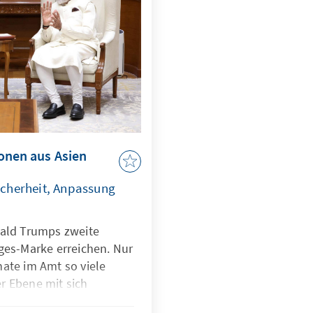
onen aus Asien
icherheit, Anpassung
nald Trumps zweite
ges-Marke erreichen. Nur
ate im Amt so viele
r Ebene mit sich
hwindigkeit und großer