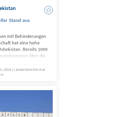
ekistan
eller Stand aus
chen mit Behinderungen
schaft hat eine hohe
Usbekistan. Bereits 2009
bereinkommen über die
 Behinderungen
2021 ratifiziert. Seit
ი, 2024
Länderberichte mal
rs
dent Schawkat Mirsijojew
e Anstrengungen
essene
enschen mit
n und ihnen Zugang zu