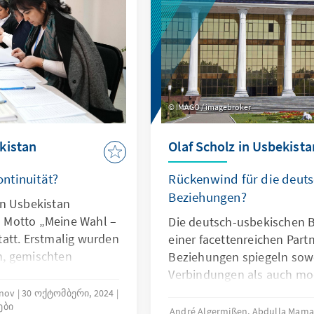
IMAGO / imagebroker
kistan
Olaf Scholz in Usbekista
ntinuität?
Rückenwind für die deut
Beziehungen?
in Usbekistan
 Motto „Meine Wahl –
Die deutsch-usbekischen 
att. Erstmalig wurden
einer facettenreichen Part
n, gemischten
Beziehungen spiegeln sowo
 Elemente sowohl des
Verbindungen als auch mod
ältniswahlverfahrens
wirtschaftliche und kulture
onov
30 ოქტომბერი, 2024
ები
s auf einer Reform
Nach der Unabhängigkeit 
André Algermißen, Abdulla Mam