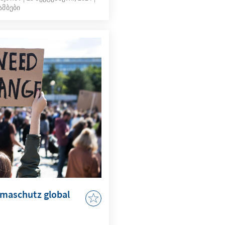
ამბები
and umgehend
n zu dem neuen Staat.
le Beziehungen, die im
e sowohl bedeutende
derungen erlebt haben.
eise nach Zentralasien
24 besuchte
in Begleitung einer
ion Usbekistan. Nach
en mit dem usbekischen
oyev folgte die
in Kasachstan. In
ielzahl an
weise ein
eschlossen werden.
limaschutz global