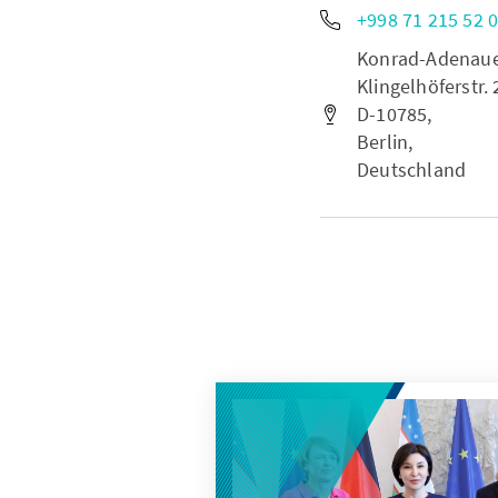
+998 71 215 52 
Konrad-Adenauer-
Klingelhöferstr. 
D-10785,
Berlin,
Deutschland