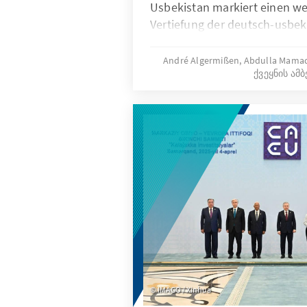
Usbekistan markiert einen wei
Vertiefung der deutsch-usbe
Er unterstreicht die zunehm
Wirtschafts- und Innovations
André Algermißen, Abdulla Mama
ქვეყნის ამბ
zwischen beiden Ländern. Mit
Einwohnern stellt Usbekista
Riesen Zentralasiens dar und 
bislang nur teilweise erschlo
den Bereichen Fachkräftegew
Outsourcing sowie beim Aufba
Lieferketten für kritische Roh
starken Engagements interna
Wettbewerber eröffnet sich ei
Zeitfenster, das von der deut
Wirtschaft schnelles und en
erfordert.
IMAGO / Xinhua