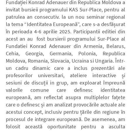
Fundației Konrad Adenauer din Republica Moldova a
invitat bursieii programului KAS Sur-Place, pentru al
patrulea an consecutiv. la un nou seminar regional
la tema “Identitatea Europeană”, care s-a desfășurat
în perioada 4-6 aprilie 2025. Participantii editiei din
acest an au fost bursierii programului Sur-Place al
Fundatiei Konrad Adenauer din Armenia, Belarus,
Cehia, Georgia, Germania, Polonia, Republica
Moldova, Romania, Slovacia, Ucraina si Ungaria. Într-
un cadru dinamic care a inclus prezentări ale
profesorilor universitari, ateliere interactive și
sesiuni de discuții in grup, am exploarat împreună
valorile comune care definesc identitatea
europeană, am reflectat asupra multiplelor fațete
care o definesc și am analizat provocările actuale ale
acestui concept, inclusiv pentru țările din regiune în
procesul de integrare europeană. De asemenea, am
folosit această oportunitate pentru a asculta