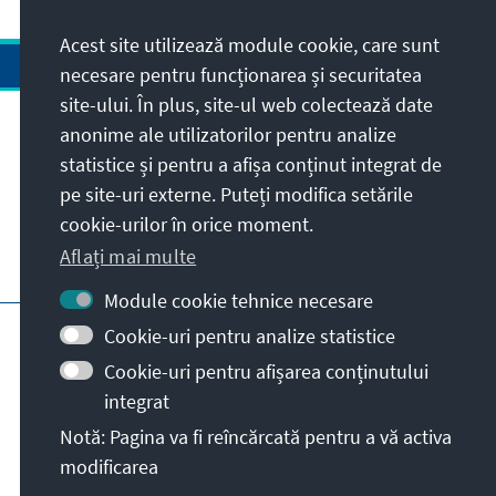
Acest site utilizează module cookie, care sunt
necesare pentru funcționarea și securitatea
site-ului. În plus, site-ul web colectează date
anonime ale utilizatorilor pentru analize
Adresa
statistice și pentru a afișa conținut integrat de
pe site-uri externe. Puteți modifica setările
Contact
cookie-urilor în orice moment.
Aflați mai multe
Vizitați de asemenea și
Module cookie tehnice necesare
Pagina principală KAS
Impressum
Cookie-uri pentru analize statistice
Protecția datelor personale
Cookie-uri pentru afișarea conținutului
Termeni de utilizare
integrat
Declarație privind accesibilitatea
Notă: Pagina va fi reîncărcată pentru a vă activa
raportează bariera
modificarea
© Konrad-Adenauer-Stiftung e.V. 2026