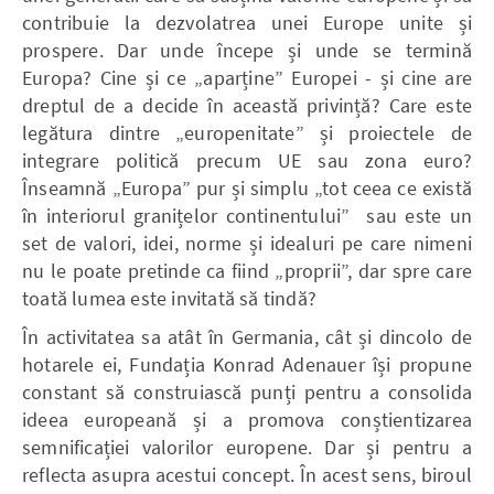
contribuie la dezvolatrea unei Europe unite și
prospere. Dar unde începe și unde se termină
Europa? Cine și ce „aparține” Europei - și cine are
dreptul de a decide în această privință? Care este
legătura dintre „europenitate” și proiectele de
integrare politică precum UE sau zona euro?
Înseamnă „Europa” pur și simplu „tot ceea ce există
în interiorul granițelor continentului” sau este un
set de valori, idei, norme și idealuri pe care nimeni
nu le poate pretinde ca fiind „proprii”, dar spre care
toată lumea este invitată să tindă?
În activitatea sa atât în Germania, cât și dincolo de
hotarele ei, Fundația Konrad Adenauer își propune
constant să construiască punți pentru a consolida
ideea europeană și a promova conștientizarea
semnificației valorilor europene. Dar și pentru a
reflecta asupra acestui concept. În acest sens, biroul