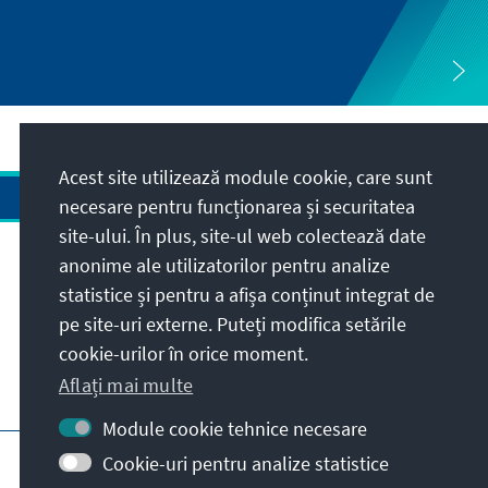
Acest site utilizează module cookie, care sunt
necesare pentru funcționarea și securitatea
site-ului. În plus, site-ul web colectează date
anonime ale utilizatorilor pentru analize
Adresa
statistice și pentru a afișa conținut integrat de
pe site-uri externe. Puteți modifica setările
Contact
cookie-urilor în orice moment.
Aflați mai multe
Vizitați de asemenea și
Module cookie tehnice necesare
Pagina principală KAS
Impressum
Cookie-uri pentru analize statistice
Protecția datelor personale