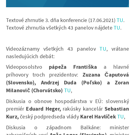
Textové zhrnutie 3. dňa konferencie (17.06.2021)
​​TU
.
Textové zhrnutia všetkých 43 panelov nájdete ​​​​
TU
.
Videozáznamy všetkých 43 panelov ​​​​​​
TU
, vrátane
nasledujúcich debát:
Videoposolstvo
pápeža Františka
a hlavné
príhovory troch prezidentov:
Zuzana Čaputová
(Slovensko), Andrzej Duda (Poľsko) a Zoran
Milanovič (Chorvátsko)
TU
,
Diskusia o obnove hospodárstva v EÚ: slovenský
premiér
Eduard Heger,
rakúsky kancelár
Sebastian
Kurz,
český podpredseda vlády
Karel Havlíček
TU
,
Diskusia o západnom Balkáne: minister
zahraničných vecí
, minister