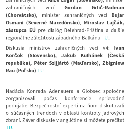
Anže Logar (Slovinsko)
zahraničných vecí
Gordan Grlić-Radman
(Chorvátsko)
, minister zahraničných vecí
Bujar
Osmani (Severné Macedónsko)
,
Miroslav Lajčák,
zástupca EÚ
pre dialóg Belehrad-Priština a ďalšie
regionálne záležitosti západného Balkánu ​​​​​​
TU
,
Diskusia ministrov zahraničných vecí V4:
Ivan
Korčok (Slovensko), Jakub Kulhánek (Česká
republika), Péter Szijjártó (Maďarsko), Zbigniew
Rau (Poľsko​​​​​​​)
TU
.
Nadácia Konrada Adenauera a Globsec spoločne
zorganizovali počas konferencie sprievodné
podujatie. Bezpečnostní experti na ňom diskutovali
o súčasných trendoch v oblasti kontroly jadrových
zbraní. Záver diskusie v angličtine si môžete prečítať​​​​​​​
TU.