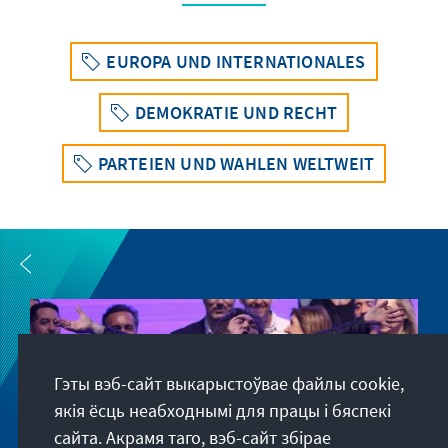
EUROPA UND INTERNATIONALES
DEMOKRATIE UND RECHT
PARTEIEN UND WAHLEN WELTWEIT
Гэты вэб-сайт выкарыстоўвае файлы cookie,
якія ёсць неабходнымі для працы і бяспекі
сайта. Акрамя таго, вэб-сайт збірае