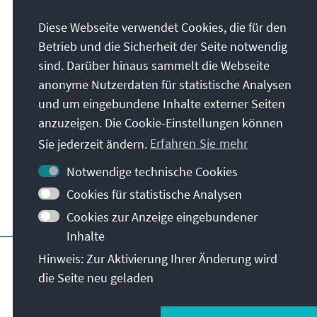
Anschrift
Diese Webseite verwendet Cookies, die für den
Betrieb und die Sicherheit der Seite notwendig
Konrad-Adenauer-Stiftung e.V.
sind. Darüber hinaus sammelt die Webseite
Auslandsbüro Albanien
anonyme Nutzerdaten für statistische Analysen
Blv. "Dëshmorët e Kombit", Zwillingsturm 1,
und um eingebundene Inhalte externer Seiten
11. Stockwerk, Office A3
anzuzeigen. Die Cookie-Einstellungen können
Tirana
Sie jederzeit ändern.
Erfahren Sie mehr
Albanien
Notwendige technische Cookies
Cookies für statistische Analysen
Cookies zur Anzeige eingebundener
Inhalte
Hauptseite der KAS
Impressum
Datensc
Hinweis: Zur Aktivierung Ihrer Änderung wird
die Seite neu geladen