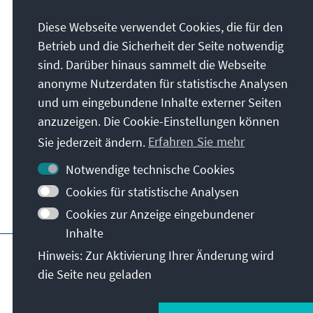
Anschrift
Diese Webseite verwendet Cookies, die für den
Betrieb und die Sicherheit der Seite notwendig
Konrad-Adenauer-Stiftung e.V.
sind. Darüber hinaus sammelt die Webseite
Auslandsbüro Albanien
anonyme Nutzerdaten für statistische Analysen
Blv. "Dëshmorët e Kombit", Zwillingsturm 1,
und um eingebundene Inhalte externer Seiten
11. Stockwerk, Office A3
anzuzeigen. Die Cookie-Einstellungen können
Tirana
Sie jederzeit ändern.
Erfahren Sie mehr
Albanien
Notwendige technische Cookies
Cookies für statistische Analysen
Cookies zur Anzeige eingebundener
Inhalte
Hauptseite der KAS
Impressum
Datensc
Hinweis: Zur Aktivierung Ihrer Änderung wird
die Seite neu geladen