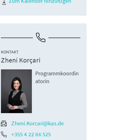
Zum Kalender hinzufügen
KONTAKT
Zheni Korçari
Programmkoordin
atorin
Zheni.Korcari@kas.de
+355 4 22 66 525