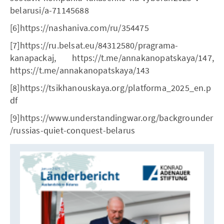
belarusi/a-71145688
[6]https://nashaniva.com/ru/354475
[7]https://ru.belsat.eu/84312580/pragrama-
kanapackaj, https://t.me/annakanopatskaya/147,
https://t.me/annakanopatskaya/143
[8]https://tsikhanouskaya.org/platforma_2025_en.p
df
[9]https://www.understandingwar.org/backgrounder
/russias-quiet-conquest-belarus