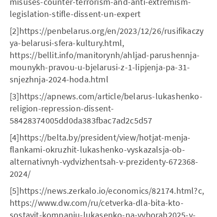
misuses-counter-terrorism-and-anti-extremism-
legislation-stifle-dissent-un-expert
[2]https://penbelarus.org/en/2023/12/26/rusifikaczy
ya-belarusi-sfera-kultury.html,
https://bellit.info/manitorynh/ahljad-parushennja-
mounykh-pravou-u-bjelarusi-z-1-lipjenja-pa-31-
snjezhnja-2024-hoda.html
[3]https://apnews.com/article/belarus-lukashenko-
religion-repression-dissent-
58428374005dd0da383fbac7ad2c5d57
[4]https://belta.by/president/view/hotjat-menja-
flankami-okruzhit-lukashenko-vyskazalsja-ob-
alternativnyh-vydvizhentsah-v-prezidenty-672368-
2024/
[5]https://news.zerkalo.io/economics/82174.html?c,
https://www.dw.com/ru/cetverka-dla-bita-kto-
sostavit-kompaniu-lukasenko-na-vyborah2025-v-