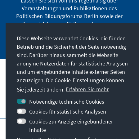
Lassen Sie sich von uns regelmäßig über
Veranstaltungen und Publikationen des
Politischen Bildungsforums Berlin sowie der
Konrad-Adenauer-Stiftung informieren.
Diese Webseite verwendet Cookies, die für den
Jetzt abonnieren
Betrieb und die Sicherheit der Seite notwendig
sind. Darüber hinaus sammelt die Webseite
anonyme Nutzerdaten für statistische Analysen
und um eingebundene Inhalte externer Seiten
Anschrift
anzuzeigen. Die Cookie-Einstellungen können
Sie jederzeit ändern.
Erfahren Sie mehr
Kontakt
Notwendige technische Cookies
Besuchen Sie auch
Cookies für statistische Analysen
Cookies zur Anzeige eingebundener
Hauptseite der KAS
Impressum
Datenschutz
Inhalte
Nutzungsbedingungen