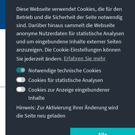
Diese Webseite verwendet Cookies, die für den
Jetzt abonnieren
Betrieb und die Sicherheit der Seite notwendig
sind. Darüber hinaus sammelt die Webseite
anonyme Nutzerdaten für statistische Analysen
und um eingebundene Inhalte externer Seiten
Anschrift
anzuzeigen. Die Cookie-Einstellungen können
Sie jederzeit ändern.
Erfahren Sie mehr
Kontakt
Notwendige technische Cookies
Besuchen Sie auch
Cookies für statistische Analysen
Cookies zur Anzeige eingebundener
Hauptseite der KAS
Impressum
Datenschutz
Inhalte
Nutzungsbedingungen
Hinweis: Zur Aktivierung Ihrer Änderung wird
Erklärung zur Barrierefreiheit
Barriere melden
die Seite neu geladen
Allg. Geschäftsbedingungen
© Konrad-Adenauer-Stiftung e.V. 2026
Alle