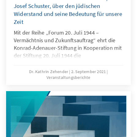
Josef Schuster, über den jüdischen
Widerstand und seine Bedeutung für unsere
Zeit
Mit der Reihe „Forum 20. Juli 1944 –
Vermächtnis und Zukunftsauftrag“ ehrt die
Konrad-Adenauer-Stiftung in Kooperation mit
der Stiftung 20. Juli 1944 die
Widerstandskämpfer gegen den
Nationalsozialismus und hält die Erinnerung
Dr. Kathrin Zehender
2. September 2021
Veranstaltungsberichte
an sie wach. In diesem Jahr sprach der
Präsident des Zentralrats der Juden in
Deutschland, Dr. Josef Schuster, vor
Angehörigen der Widerstandskämpfer und
Schülerinnen und Schülern des Berliner Willi-
Graf-Gymnasiums über den jüdischen
Widerstand und seine Bedeutung für unsere
Zeit. Die Veranstaltung fand im Jüdischen