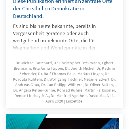
Diese Publikation erinnert an zentrale Orte
der Christlichen Demokratie in
Deutschland.
Es sind bis heute bekannte, bereits in
Vergessenheit geratene oder auch
weitgehend unbekannte Orte, die für
Wegmarken und Wendepunkte in der
Geschichte der CDU stehen. Ausgehend von
dem historischen Ereignis werden die
Dr. Michael Borchard, Dr. Christopher Beckmann, Egbert
Biermann, Rita Anna Tüpper, Dr. Judith Michel, Dr. Kathrin
einzelnen Erinnerungsorte in ihrer Bedeutung
Zehender, Dr. Ralf Thomas Baus, Markus Lingen, Dr.
für die Parteigeschichte vorgestellt.
Kordula Kühlem, Dr. Wolfgang Tischner, Melanie Eckert, Dr.
Andreas Grau, Dr. Jan Philipp Wölbern, Dr. Oliver Salten,
Dr. Angela Keller-Kühne, Konrad Kühne, Martin Falbisoner,
Denise Lindsay M.A., Dr. Manfred Agethen, David Maaß
1.
April 2020
Einzeltitel