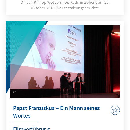
kehrt Sophie nicht in die Klasse zurück. Wie
Dr. Jan Philipp Wölbern, Dr. Kathrin Zehender
25.
Oktober 2019
Veranstaltungsberichte
viele andere ist sie in den Westen geflohen.
Mutig macht sich Fritzi auf die Suche nach
ihrer Freundin und gerät in ein Abenteuer, das
die Zukunft des ganzen Landes verändert.
Papst Franziskus – Ein Mann seines
Wortes
Filmvorführung