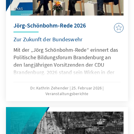
KAS
Jörg-Schönbohm-Rede 2026
Zur Zukunft der Bundeswehr
Mit der „Jörg Schönbohm-Rede“ erinnert das
Politische Bildungsforum Brandenburg an
den langjährigen Vorsitzenden der CDU
Brandenburg. 2026 stand sein Wirken in der
Bundeswehr im Mittelpunkt. Doch vor
welchen Herausforderungen steht die
Dr. Kathrin Zehender
25. Februar 2026
Veranstaltungsberichte
Bundeswehr heute? Mit Blick auf die aktuelle
europäische Sicherheitslage diskutierten
darüber in der Potsdamer Garnisonkirche
Sönke Neitzel und Jana Puglierin.