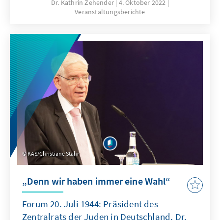
erzählt wird, war einer von ihnen. Im Rahmen
Dr. Kathrin Zehender
4. Oktober 2022
Veranstaltungsberichte
der Zeithistorischen Filmreihe und in
Kooperation mit X Verleih wurde der Film im
Kino Kulturbrauerei in Berlin gezeigt.
KAS/Christiane Stahr
„Denn wir haben immer eine Wahl“
Forum 20. Juli 1944: Präsident des
Zentralrats der Juden in Deutschland, Dr.