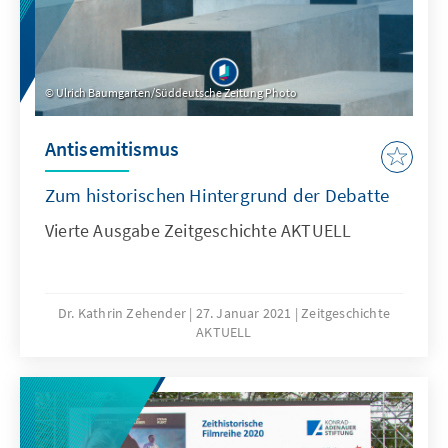
Museum Berlin statt, wo die Teilnehmerinnen
und Teilnehmer von der Direktorin des
Jüdischen Museums, Hetty Berg, begrüßt
wurden.
Ulrich Baumgarten/Süddeutsche Zeitung Photo
Antisemitismus
Zum historischen Hintergrund der Debatte
Vierte Ausgabe Zeitgeschichte AKTUELL
Dr. Kathrin Zehender
27. Januar 2021
Zeitgeschichte
AKTUELL