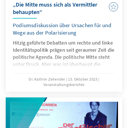
widmete sich vor allem der Situation in
„Die Mitte muss sich als Vermittler
Deutschland sowie der geopolitischen
behaupten“
Neuordnung nach 1945.
Podiumsdiskussion über Ursachen für und
Wege aus der Polarisierung
Hitzig geführte Debatten um rechte und linke
Identitätspolitik prägen seit geraumer Zeit die
politische Agenda. Die politische Mitte steht
unter Druck. Aber was ist überhaupt die
„Mitte“ und welche Wege führen aus der
Polarisierung? Diesen Fragen widmete sich die
Dr. Kathrin Zehender
13. Oktober 2023
Veranstaltungsberichte
Konrad-Adenauer-Stiftung bei einer
Podiumsdiskussion in Berlin, die vor dem
Hintergrund des Terrorangriffs der Hamas auf
Israel eine bedrückende Aktualität erhielt.