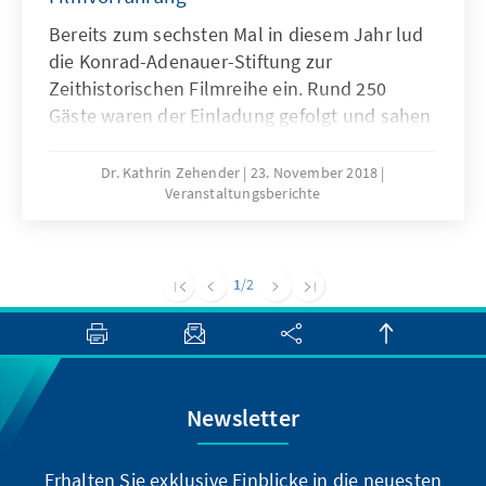
Bereits zum sechsten Mal in diesem Jahr lud
die Konrad-Adenauer-Stiftung zur
Zeithistorischen Filmreihe ein. Rund 250
Gäste waren der Einladung gefolgt und sahen
sich im Kino Zoopalast den jüngsten
Dokumentarfilm des vielfach preisgekrönten
Dr. Kathrin Zehender
23. November 2018
Veranstaltungsberichte
Regisseurs Wim Wenders „Papst Franziskus –
Ein Mann seines Wortes“ an.
1
/2
Newsletter
Erhalten Sie exklusive Einblicke in die neuesten