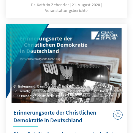
Zehender, Referentin Zeitgeschichte, auf dem
Dr. Kathrin Zehender
21. August 2020
Veranstaltungsberichte
Gelände des Berliner Olympiastadions zur
Vorführung des 2019 erschienenen Films
„Und der Zukunft zugewandt“.
Hintergrund: © unsplash/romankraft; Foto oben – © KAS/Peter
Bouserath; Fotos unten (v.l.n.r.) – © KAS/Siegfried Krüger; KAS/Hilberath;
CDU-Bundesgeschäftsstelle; Bundesarchiv, Bild 183-V00104/Schaaf
Erinnerungsorte der Christlichen
Demokratie in Deutschland