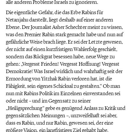
alle anderen Probleme Israels zu ignorieren.
Die eigentliche Gefahr, die das Erbe Rabins für
Netanjahu darstellt, liegt deshalb auf einer anderen
Ebene. Der Journalist Asher Schechter meint zu wissen,
was den Premier Rabin stark gemacht habe und nun auf
gefährliche Weise brach liege. Er sei der Letzte gewesen,
der nicht auf einen kurzfristigen Wahlerfolg geschielt,
sondern das Rückgrat besessen habe, neue Wege zu
gehen: „Vergesst Frieden! Vergesst Hoffnung! Vergesst
Demokratie! Was Israel wirklich und wahrhaftig seit der
Ermordung von Yitzhak Rabin verloren hat, ist die
Fähigkeit, sein eigenes Schicksal zu gestalten.“ Ob man
nun mit Rabins Politik im Einzelnen einverstanden sei
oder nicht – und im Gegensatz zu seiner
„Heiligsprechung“ gebe es genügend Anlass zu Kritik und
gegensätzlichen Meinungen –, unzweifelhaft sei aber,
dass es Rabin, und nur Rabin, gewesen sei, der eine
größere Vision, ein langfristiges Ziel gehabt habe.