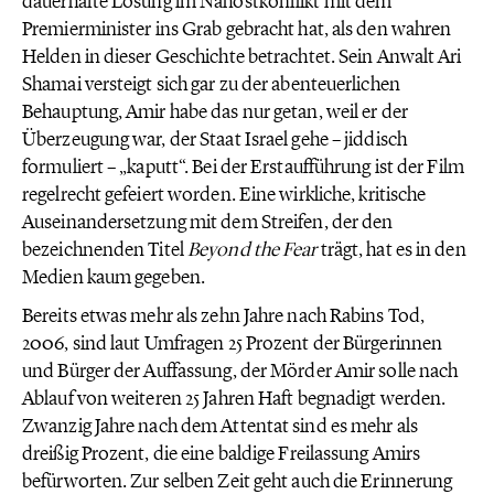
dauerhafte Lösung im Nahostkonflikt mit dem
Premierminister ins Grab gebracht hat, als den wahren
Helden in dieser Geschichte betrachtet. Sein Anwalt Ari
Shamai versteigt sich gar zu der abenteuerlichen
Behauptung, Amir habe das nur getan, weil er der
Überzeugung war, der Staat Israel gehe – jiddisch
formuliert – „kaputt“. Bei der Erstaufführung ist der Film
regelrecht gefeiert worden. Eine wirkliche, kritische
Auseinandersetzung mit dem Streifen, der den
bezeichnenden Titel
Beyond
the
Fear
trägt, hat es in den
Medien kaum gegeben.
Bereits etwas mehr als zehn Jahre nach Rabins Tod,
2006, sind laut Umfragen 25 Prozent der Bürgerinnen
und Bürger der Auffassung, der Mörder Amir solle nach
Ablauf von weiteren 25 Jahren Haft begnadigt werden.
Zwanzig Jahre nach dem Attentat sind es mehr als
dreißig Prozent, die eine baldige Freilassung Amirs
befürworten. Zur selben Zeit geht auch die Erinnerung