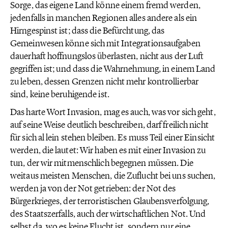
Sorge, das eigene Land könne einem fremd werden,
jedenfalls in manchen Regionen alles andere als ein
Hirngespinst ist; dass die Befürchtung, das
Gemeinwesen könne sich mit Integrationsaufgaben
dauerhaft hoffnungslos überlasten, nicht aus der Luft
gegriffen ist; und dass die Wahrnehmung, in einem Land
zu leben, dessen Grenzen nicht mehr kontrollierbar
sind, keine beruhigende ist.
Das harte Wort Invasion, mag es auch, was vor sich geht,
auf seine Weise deutlich beschreiben, darf freilich nicht
für sich al lein stehen bleiben. Es muss Teil einer Einsicht
werden, die lautet: Wir haben es mit einer Invasion zu
tun, der wir mitmenschlich begegnen müssen. Die
weitaus meisten Menschen, die Zuflucht bei uns suchen,
werden ja von der Not getrieben: der Not des
Bürgerkrieges, der terroristischen Glaubensverfolgung,
des Staatszerfalls, auch der wirtschaftlichen Not. Und
selbst da, wo es keine Flucht ist, sondern nur eine