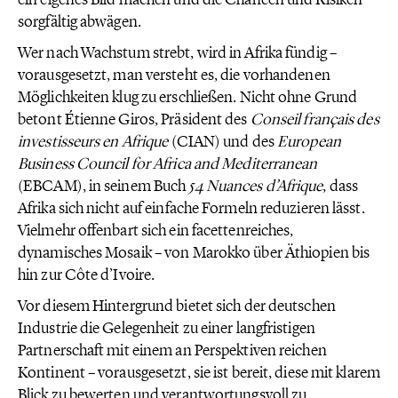
sorgfältig abwägen.
Wer nach Wachstum strebt, wird in Afrika fündig –
vorausgesetzt, man versteht es, die vorhandenen
Möglichkeiten klug zu erschließen. Nicht ohne Grund
betont Étienne Giros, Präsident des
Conseil français des
investisseurs en Afrique
(CIAN) und des
European
Business Council for Africa and Mediterranean
(EBCAM), in seinem Buch
54 Nuances d’Afrique
, dass
Afrika sich nicht auf einfache Formeln reduzieren lässt.
Vielmehr offenbart sich ein facettenreiches,
dynamisches Mosaik – von Marokko über Äthiopien bis
hin zur Côte d’Ivoire.
Vor diesem Hintergrund bietet sich der deutschen
Industrie die Gelegenheit zu einer langfristigen
Partnerschaft mit einem an Perspektiven reichen
Kontinent – vorausgesetzt, sie ist bereit, diese mit klarem
Blick zu bewerten und verantwortungsvoll zu