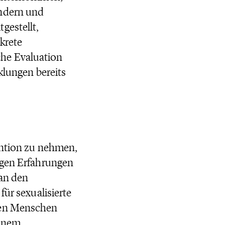
indern und
gestellt,
krete
he Evaluation
klungen bereits
ention zu nehmen,
igen Erfahrungen
 an den
für sexualisierte
nen Menschen
einem