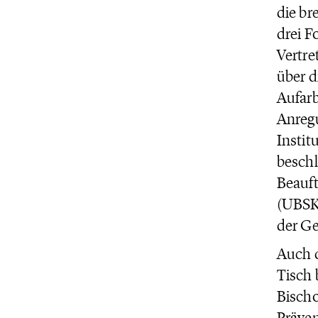
die br
drei F
Vertre
über d
Aufarb
Anregu
Instit
beschl
Beauft
(UBSKM
der Ge
Auch 
Tisch 
Bisch
Präven