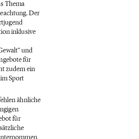
das Thema
Beachtung. Der
rtjugend
ion inklusive
 Gewalt“ und
ngebote für
eht zudem ein
 im Sport
fehlen ähnliche
ängigen
ebot für
sätzliche
s unternommen,