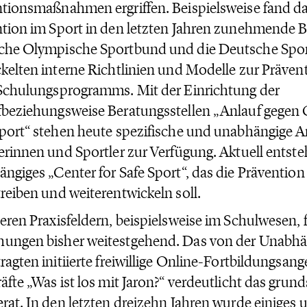
tionsmaßnahmen ergriffen. Beispielsweise fand 
tion im Sport in den letzten Jahren zunehmende 
che Olympische Sportbund und die Deutsche Spo
kelten interne Richtlinien und Modelle zur Prävent
Schulungsprogramms. Mit der Einrichtung der
beziehungsweise Beratungsstellen „Anlauf gegen
port“ stehen heute spezifische und unabhängige A
erinnen und Sportler zur Verfügung. Aktuell entst
ngiges „Center for Safe Sport“, das die Prävention
reiben und weiterentwickeln soll.
eren Praxisfeldern, beispielsweise im Schulwesen, 
ungen bisher weitestgehend. Das von der Unabh
ragten initiierte freiwillige Online-Fortbildungsang
äfte „Was ist los mit Jaron?“ verdeutlicht das grund
rat. In den letzten dreizehn Jahren wurde einige