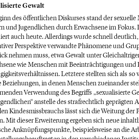
lisierte Gewalt
inn des öffentlichen Diskurses stand der sexuelle
n und Jugendlichen durch Erwachsene im Fokus. D
ert auch heute. Allerdings wurde schnell deutlich
tiver Perspektive verwandte Phänomene und Grupp
ick nehmen muss, etwa Gewalt unter Gleichaltrige
hsene wie Menschen mit Beeinträchtigungen und 
igkeitsverhältnissen. Letztere stellten sich als so v
e Beziehungen, in denen Menschen zueinander ste
enden Verwendung des Begriffs „sexualisierte Ge
gendlichen“ anstelle des strafrechtlich geprägten 
len Kindesmissbrauchs lässt sich die Weitung der 
n. Mit dieser Erweiterung ergeben sich neue inhalt
sche Anknüpfungspunkte, beispielsweise an die Arb
stellungsbeauftragten in den verschiedenen Instit