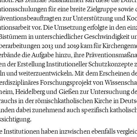
tionsschulungen für eine breite Zielgruppe sowie
äventionsbeauftragten zur Unterstützung und Koo
tionsarbeit vor. Die Umsetzung erfolgte in den ei
Bistümern in unterschiedlicher Geschwindigkeit un
erarbeitungen 2013 und 2019 kam für Kirchengeme
erbände die Aufgabe hinzu, ihre Präventionsmaß
 der Erstellung Institutioneller Schutzkonzepte zu
ln und weiterzuentwickeln. Mit dem Erscheinen d
terdisziplinäres Forschungsprojekt von Wissenschaf
eim, Heidelberg und Gießen zur Untersuchung de
auchs in der römischkatholischen Kirche in Deuts
anden dabei zunehmend auch spezifisch katholis
sichtigung.
 Institutionen haben inzwischen ebenfalls verglei