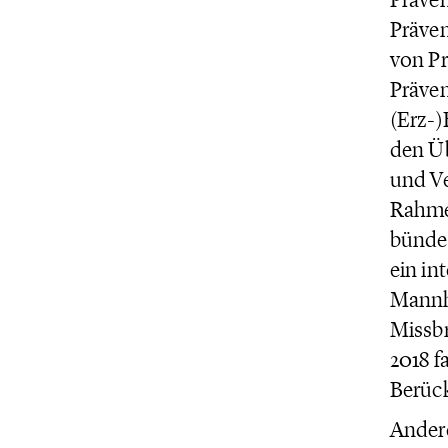
Präven
von Pr
Präven
(Erz-)
den Üb
und V
Rahmen
bünde
ein in
Mannh
Missbr
2018 f
Berück
Andere