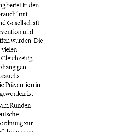
ng beriet in den
brauch“ mit
nd Gesellschaft
rvention und
iffen wurden. Die
 vielen
 Gleichzeitig
abhängigen
sbrauchs
ie Prävention in
 geworden ist.
n am Runden
Deutsche
nordnung zur
hführung von