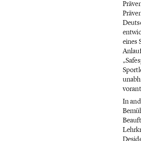
Präven
Präven
Deuts
entwic
eines 
Anlauf
„Safes
Sportl
unabhä
vorant
In and
Bemüh
Beauft
Lehrkr
Deside