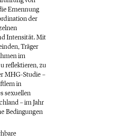
 die Ernennung
rdination der
nzelnen
d Intensität. Mit
inden, Träger
nahmen im
 reflektieren, zu
er MHG-Studie –
tlern in
s sexuellen
chland – im Jahr
che Bedingungen
chbare