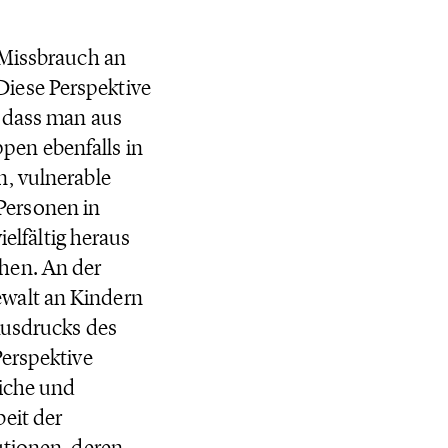
 Missbrauch an
iese Perspektive
, dass man aus
en ebenfalls in
n, vulnerable
Personen in
ielfältig heraus
hen. An der
walt an Kindern
Ausdrucks des
Perspektive
liche und
eit der
utionen, deren