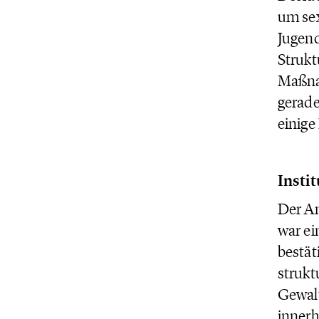
um sex
Jugend
Strukt
Maßna
gerade
einige
Insti
Der An
war ei
bestät
strukt
Gewalt
innerh