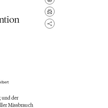
ention
Albert
g und der
ller Missbrauch