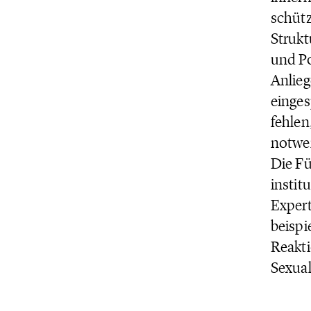
schütz
Strukt
und Po
Anlieg
einges
fehlen
notwe
Die F
instit
Expert
beispi
Reakti
Sexual