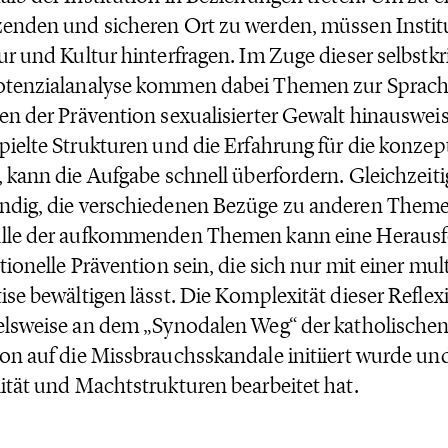
enden und sicheren Ort zu werden, müssen Instit
ur und Kultur hinterfragen. Im Zuge dieser selbstkr
tenzialanalyse kommen dabei Themen zur Sprache
en der Prävention sexualisierter Gewalt hinauswe
pielte Strukturen und die Erfahrung für die konzept
, kann die Aufgabe schnell überfordern. Gleichzeitig 
ndig, die verschiedenen Bezüge zu anderen Them
ülle der aufkommenden Themen kann eine Herausfo
utionelle Prävention sein, die sich nur mit einer mul
ise bewältigen lässt. Die Komplexität dieser Reflexi
elsweise an dem „Synodalen Weg“ der katholischen 
on auf die Missbrauchsskandale initiiert wurde u
ität und Machtstrukturen bearbeitet hat.