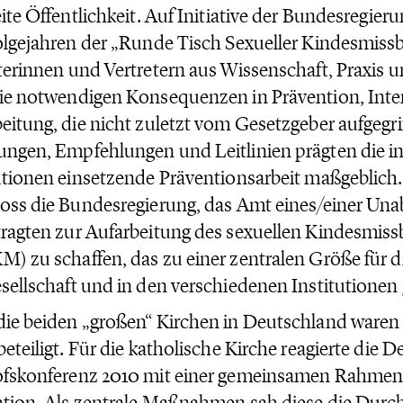
eite Öffentlichkeit. Auf Initiative der Bundesregieru
olgejahren der „Runde Tisch Sexueller Kindesmiss
terinnen und Vertretern aus Wissenschaft, Praxis u
ie notwendigen Konsequenzen in Prävention, Inte
eitung, die nicht zuletzt vom Gesetzgeber aufgegr
ngen, Empfehlungen und Leitlinien prägten die in
utionen einsetzende Präventionsarbeit maßgeblich.
oss die Bundesregierung, das Amt eines/einer Un
ragten zur Aufarbeitung des sexuellen Kindesmis
) zu schaffen, das zu einer zentralen Größe für d
sellschaft und in den verschiedenen Institutionen
die beiden „großen“ Kirchen in Deutschland ware
beteiligt. Für die katholische Kirche reagierte die 
ofskonferenz 2010 mit einer gemeinsamen Rahme
tion. Als zentrale Maßnahmen sah diese die Durc