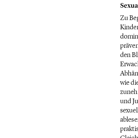
Sexua
Zu Beg
Kinder
domini
präven
den Bl
Erwac
Abhäng
wie di
zunehm
und Ju
sexuel
ablese
prakti
Gleich