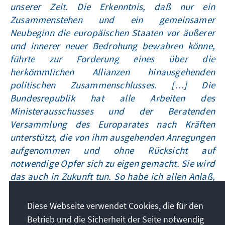
unserer Zeit. Die Erkenntnis, daß nur ein
Zusammenstehen und ein gemeinsamer
Neubeginn die europäischen Staaten vor äußerer
und innerer neuer Bedrohung bewahren könne,
führte zur Forderung eines über die
herkömmlichen Allianzen hinausgehenden
politischen Zusammenschlusses. […] Die
Bundesrepublik hat alle Arbeiten des
Ministerausschusses und der Beratenden
Versammlung des Europarates nach Kräften
unterstützt, die von ihm ausgehenden Anregungen
aufgenommen und ohne Rücksicht auf
notwendige Opfer sich zu eigen gemacht. Sie wird
das auch in Zukunft tun. So habe ich allen Anlaß,
auf das Erreichte mit Genugtuung und
Dankbarkeit zurückzuschauen. Ich wünsche, daß
Diese Webseite verwendet Cookies, die für den
der Europarat auf diesem Wege fortschreite, um
Betrieb und die Sicherheit der Seite notwendig