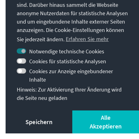
die Hoffnungen unserer Völker zu erfüllen. Wir
sind. Darüber hinaus sammelt die Webseite
dürfen in unseren Anstrengungen nicht
anonyme Nutzerdaten für statistische Analysen
nachlassen und müssen allen Widerständen zum
und um eingebundene Inhalte externer Seiten
Trotz die Einheit Europas verwirklichen, die
anzuzeigen. Die Cookie-Einstellungen können
Einheit, die unserer gemeinsamen
Sie jederzeit ändern.
Erfahren Sie mehr
abendländischen Kultur das sichere gemeinsame
Fundament und den großen schützenden Rahmen
Notwendige technische Cookies
geben soll.“
Cookies für statistische Analysen
Quelle: 6. Mai 1954: 5 Jahre Europarat:
Cookies zur Anzeige eingebundener
https://www.konrad-adenauer.de/quellen
Inhalte
Hinweis: Zur Aktivierung Ihrer Änderung wird
die Seite neu geladen
Literaturhinweise:
Jörn Leonhard: Der überforderte Frieden.
Alle
Speichern
Versailles und die Welt, 1918–1923, München
Akzeptieren
2018.