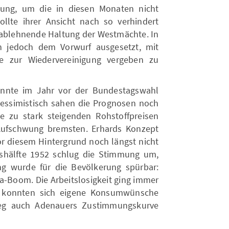
ung, um die in diesen Monaten nicht
llte ihrer Ansicht nach so verhindert
 ablehnende Haltung der Westmächte. In
h jedoch dem Vorwurf ausgesetzt, mit
ce zur Wiedervereinigung vergeben zu
nnte im Jahr vor der Bundestagswahl
essimistisch sahen die Prognosen noch
e zu stark steigenden Rohstoffpreisen
 Aufschwung bremsten. Erhards Konzept
or diesem Hintergrund noch längst nicht
eshälfte 1952 schlug die Stimmung um,
ng wurde für die Bevölkerung spürbar:
a-Boom. Die Arbeitslosigkeit ging immer
n konnten sich eigene Konsumwünsche
ieg auch Adenauers Zustimmungskurve