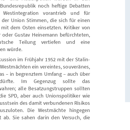
Bundesrepublik noch heftige Debatten
Westintegration vorantrieb und für
in der Union Stimmen, die sich für einen
 mit dem Osten einsetzten. Kritiker von
r oder Gustav Heinemann befürchteten,
tsche Teilung vertiefen und eine
en würde.
ussion im Frühjahr 1952 mit der Stalin-
n Westmächten ein vereintes, souveränes,
as – in begrenztem Umfang – auch über
n dürfte. Im Gegenzug sollte das
 wahren; alle Besatzungstruppen sollten
ie SPD, aber auch Unionspolitiker wie
wusstsein des damit verbundenen Risikos
auszuloten. Die Westmächte hingegen
 ab. Sie sahen darin den Versuch, die