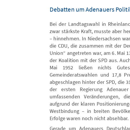
Debatten um Adenauers Polit
Bei der Landtagswahl in Rheinland
zwar stärkste Kraft, musste aber h
– hinnehmen. In Niedersachsen war 
die CDU, die zusammen mit der Deu
Union“ angetreten war, am 6. Mai 
der Koalition mit der SPD aus. Au
Mai 1952 ließen nichts Gute
Gemeinderatswahlen und 17,8 Pro
abgeschlagen hinter der SPD, die 31,
der ersten Regierung Adenauer
umfassenden Veränderungen, d
aufgrund der klaren Positionierun
Westbindung – in breiten Bevölke
Erfolge waren noch nicht absehbar.
Gerade um Adenauers Deutschla