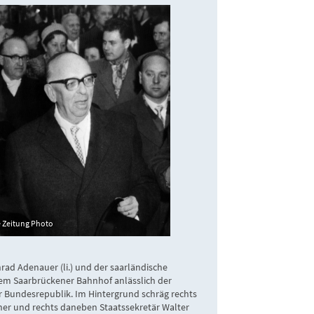
e Zeitung Photo
rad Adenauer (li.) und der saarländische
dem Saarbrückener Bahnhof anlässlich der
r Bundesrepublik. Im Hintergrund schräg rechts
her und rechts daneben Staatssekretär Wa​lter