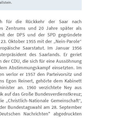
allstein.
ch für die Rückkehr der Saar nach
des Zentrums und 20 Jahre später als
 mit der DPS und der SPD gegründete
3. Oktober 1955 mit der „Nein-Parole“
opäische Saarstatut. Im Januar 1956
terpräsident des Saarlands. Er geriet
in der CDU, die sich für eine Aussöhnung
 dem Abstimmungskampf einsetzten. Im
en verlor er 1957 den Parteivorsitz und
ns Egon Reinert, gehörte dem Kabinett
inister an. 1960 verzichtete Ney aus
tik auf das Große Bundesverdienstkreuz;
ie „Christlich-Nationale Gemeinschaft“,
r der Bundestagswahl am 28. September
Deutschen Nachrichten" abgedruckten