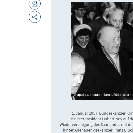
ap/dpa/picture alliance/Süddeutsch
1. Januar 1957: Bundeskanzler Kon
Ministerpräsident Hubert Ney auf 
Wiedervereinigung ​des Saarlandes mit de
hinter Adenauer Vizekanzler Franz Blüc