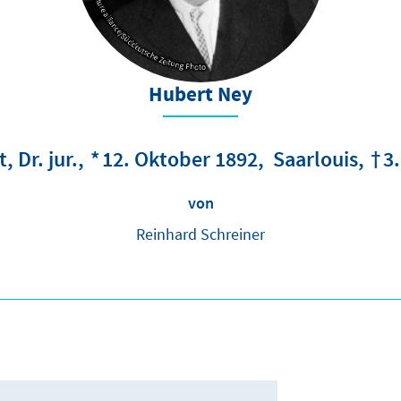
© ap/dpa/picture alliance/Süddeutsche Zeitung Photo
Hubert Ney
t
Dr. jur.
12. Oktober 1892
Saarlouis
3
von
Reinhard Schreiner