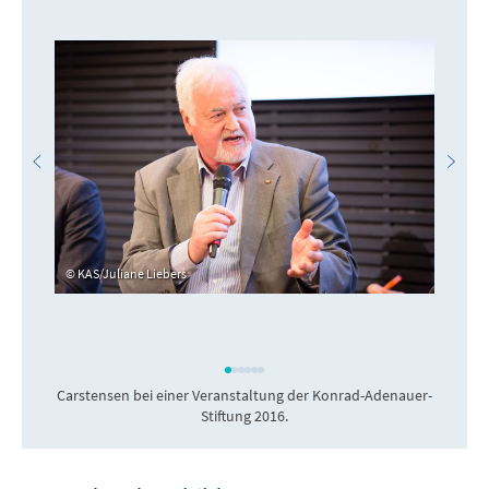
KAS/Juliane Liebers
Carstensen bei einer Veranstaltung der Konrad-Adenauer-
C
Stiftung 2016.