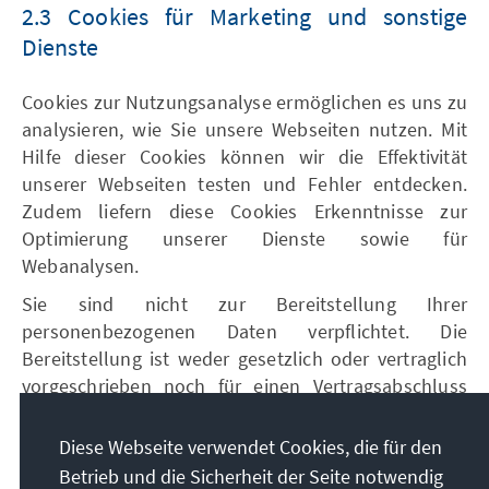
2.3 Cookies für Marketing und sonstige
Dienste
Cookies zur Nutzungsanalyse ermöglichen es uns zu
analysieren, wie Sie unsere Webseiten nutzen. Mit
Hilfe dieser Cookies können wir die Effektivität
unserer Webseiten testen und Fehler entdecken.
Zudem liefern diese Cookies Erkenntnisse zur
Optimierung unserer Dienste sowie für
Webanalysen.
Sie sind nicht zur Bereitstellung Ihrer
personenbezogenen Daten verpflichtet. Die
Bereitstellung ist weder gesetzlich oder vertraglich
vorgeschrieben noch für einen Vertragsabschluss
erforderlich. Die Nichtbereitstellung könnte jedoch
zur Folge habe, dass Sie unsere Webseiten ggfs.
Diese Webseite verwendet Cookies, die für den
nicht bzw. nicht vollumfänglich nutzen können.
Betrieb und die Sicherheit der Seite notwendig