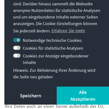
sind. Darüber hinaus sammelt die Webseite
Die Rechtsgrundlage für die Verarbeitung
personenbezogener Daten unter Verwendung von
anonyme Nutzerdaten für statistische Analysen
Cookies zur Nutzungsanalyse ist Ihre Einwilligung
und um eingebundene Inhalte externer Seiten
gemäß Art. 6 Abs. 1 lit. a DS-GVO.
anzuzeigen. Die Cookie-Einstellungen können
Sie jederzeit ändern.
Erfahren Sie mehr
2.3.1 Allgemeine Informationen zur
Notwendige technische Cookies
Einbindung von Google-Diensten
Cookies für statistische Analysen
Cookies zur Anzeige eingebundener
Um unsere Webseite stetig zu verbessern und Ihnen
Inhalte
das bestmögliche Nutzungserlebnis auf unseren
Webseiten zu ermöglichen, nutzen wir dafür die
Hinweis: Zur Aktivierung Ihrer Änderung wird
Dienste des Anbieters Google Ireland Limited,
die Seite neu geladen
Gordon House, Barrow Street, Dublin 4, Irland
(„Google“). Im Rahmen der Dienste verarbeitet
Alle
Google ggfs. Ihre personenbezogenen Daten. Hierbei
Speichern
Akzeptieren
kann nicht ausgeschlossen werden, dass Google
Ihre Daten auch an einen Server außerhalb der EU,