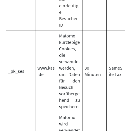
eindeutig
e
Besucher-
ID
Matomo:
kurzlebige
Cookies,
die
verwendet
www.kas
werden,
30
SameS
_pk_ses
.de
um Daten
Minuten
ite Lax
für den
Besuch
vorüberge
hend zu
speichern
Matomo:
wird
verwendet