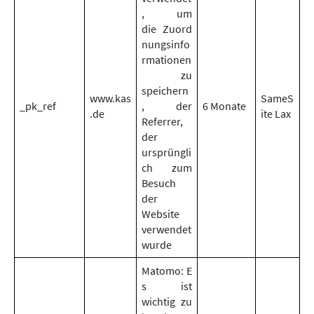
, um
die Zuord
nungsinfo
rmationen
zu
speichern
www.kas
SameS
_pk_ref
, der
6 Monate
.de
ite Lax
Referrer,
der
ursprüngli
ch zum
Besuch
der
Website
verwendet
wurde
Matomo: E
s ist
wichtig zu