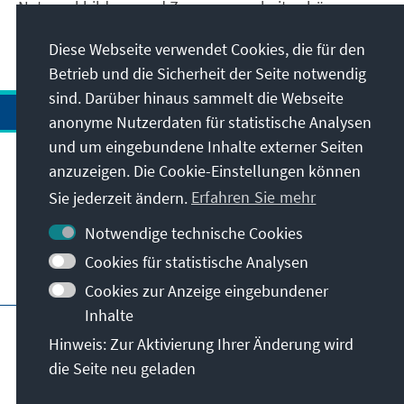
Netzwerkbildung und Zusammenarbeit gehören.
Zur Webseite
Diese Webseite verwendet Cookies, die für den
Betrieb und die Sicherheit der Seite notwendig
sind. Darüber hinaus sammelt die Webseite
anonyme Nutzerdaten für statistische Analysen
und um eingebundene Inhalte externer Seiten
Anschrift
anzuzeigen. Die Cookie-Einstellungen können
Sie jederzeit ändern.
Erfahren Sie mehr
Kontakt
Notwendige technische Cookies
Cookies für statistische Analysen
Besuchen Sie auch
Cookies zur Anzeige eingebundener
Inhalte
Hauptseite der KAS
Impressum
Datenschutz
Hinweis: Zur Aktivierung Ihrer Änderung wird
Nutzungsbedingungen
die Seite neu geladen
Erklärung zur Barrierefreiheit
Barriere melden
© Konrad-Adenauer-Stiftung e.V. 2026