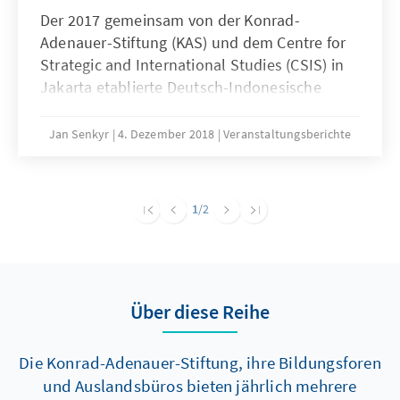
Der 2017 gemeinsam von der Konrad-
Adenauer-Stiftung (KAS) und dem Centre for
Strategic and International Studies (CSIS) in
Jakarta etablierte Deutsch-Indonesische
Strategiedialog wurde am 5.-6. November
2018 mit dem 2. Workshop fortgesetzt.
Jan Senkyr
4. Dezember 2018
Veranstaltungsberichte
Schwerpunktthema der Beiträge und
Diskussion war „Maritime Sicherheit“.
1
/2
Über diese Reihe
Die Konrad-Adenauer-Stiftung, ihre Bildungsforen
und Auslandsbüros bieten jährlich mehrere