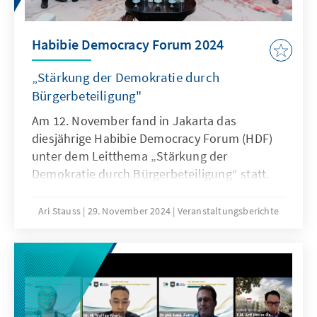
Habibie Democracy Forum 2024
„Stärkung der Demokratie durch
Bürgerbeteiligung"
Am 12. November fand in Jakarta das
diesjährige Habibie Democracy Forum (HDF)
unter dem Leitthema „Stärkung der
Demokratie durch Bürgerbeteiligung“ statt.
Die Veranstaltung stellte den Höhepunkt
einer Reihe öffentlicher Diskussionsrunden
Ari Stauss
29. November 2024
Veranstaltungsberichte
zum Thema Demokratie dar, die die KAS in
diesem Jahr erstmals gemeinsam mit dem
Habibie Center organisierte.