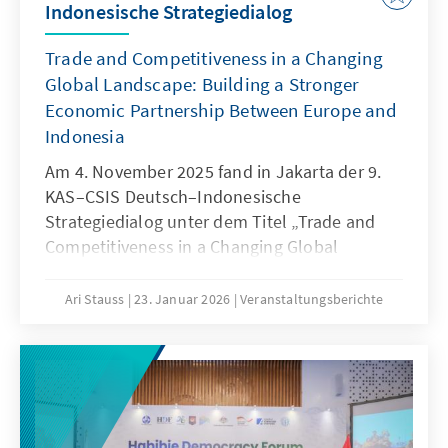
Indonesische Strategiedialog
Trade and Competitiveness in a Changing
Global Landscape: Building a Stronger
Economic Partnership Between Europe and
Indonesia
Am 4. November 2025 fand in Jakarta der 9.
KAS–CSIS Deutsch–Indonesische
Strategiedialog unter dem Titel „Trade and
Competitiveness in a Changing Global
Landscape: Building a Stronger Economic
Partnership Between Europe and Indonesia“
Ari Stauss
23. Januar 2026
Veranstaltungsberichte
statt. Die Veranstaltung betonte den
Abschluss der CEPA-Verhandlungen und
bestätigte die hohe strategische Bedeutung
der EU–Indonesien-Beziehungen im Kontext
globaler wirtschaftlicher Umbrüche.