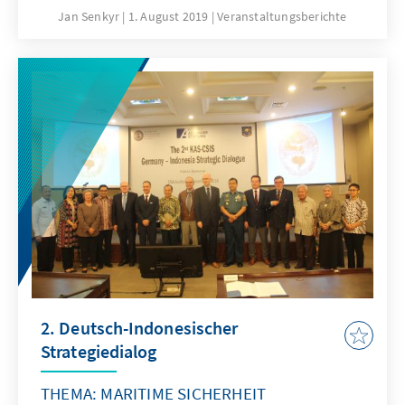
Zukunft zusammen zu bringen, organisiert die
Jan Senkyr
1. August 2019
Veranstaltungsberichte
KAS Indonesien in Kooperation mit dem
Centre for Strategic and Internationale
Studies (CSIS) alljährlich einen Deutsch-
Indonesischen Strategiedialog in Jakarta.
2. Deutsch-Indonesischer
Strategiedialog
THEMA: MARITIME SICHERHEIT