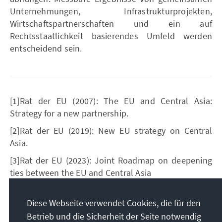
Unternehmungen, Infrastrukturprojekten,
Wirtschaftspartnerschaften und ein auf
Rechtsstaatlichkeit basierendes Umfeld werden
entscheidend sein.
[1]Rat der EU (2007): The EU and Central Asia:
Strategy for a new partnership.
[2]Rat der EU (2019): New EU strategy on Central
Asia.
[3]Rat der EU (2023): Joint Roadmap on deepening
ties between the EU and Central Asia
[4]https://www.consilium.europa.eu/en/infographics
/eu-central-asia-
Diese Webseite verwendet Cookies, die für den
trade/#:~:text=The%20European%20Union%20rema
Betrieb und die Sicherheit der Seite notwendig