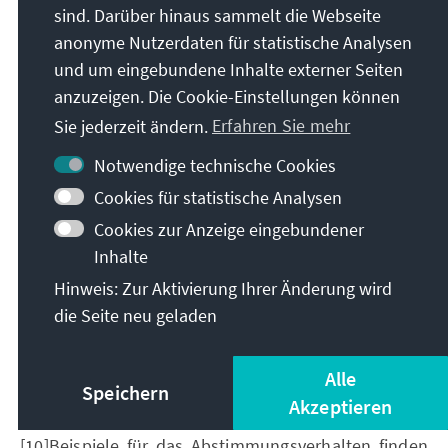
ins%20the,(over%20%E2%82%AC100%20billion).
sind. Darüber hinaus sammelt die Webseite
anonyme Nutzerdaten für statistische Analysen
[5]Bulletin Quotidien Europe 15 March 2025: Global
und um eingebundene Inhalte externer Seiten
Gateway, Jozef Síkela begins visit to region to
strengthen cooperation and connectivity
anzuzeigen. Die Cookie-Einstellungen können
Sie jederzeit ändern.
Erfahren Sie mehr
[6]https://www.eeas.europa.eu/delegations/kazakhs
tan/5th-eu-central-asia-civil-society-forum-kicks-
Notwendige technische Cookies
almaty-kazakhstan_en
Cookies für statistische Analysen
[7]Die Gipfelerklärung ist hier nachzulesen:
Cookies zur Anzeige eingebundener
https://data.consilium.europa.eu/doc/document/ST-
Inhalte
7745-2025-REV-1/en/pdf
Hinweis: Zur Aktivierung Ihrer Änderung wird
[8]https://x.com/SamuelJsdv/status/1908141376367
die Seite neu geladen
137176
[9]Siehe das Pressegespräch mit
Alle
Kommissionspräsidentin von der Leyen im
Speichern
Akzeptieren
Nachgang des Gipfels
[10]Beispiele für das Abstimmungsverhalten finden