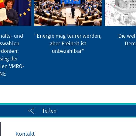
hafts- und
"Energie mag teurer werden,
Die weh
tswahlen
aber Freiheit ist
Demo
donien:
unbezahlbar"
sieg der
llen VMRO-
NE
Teilen
Kontakt