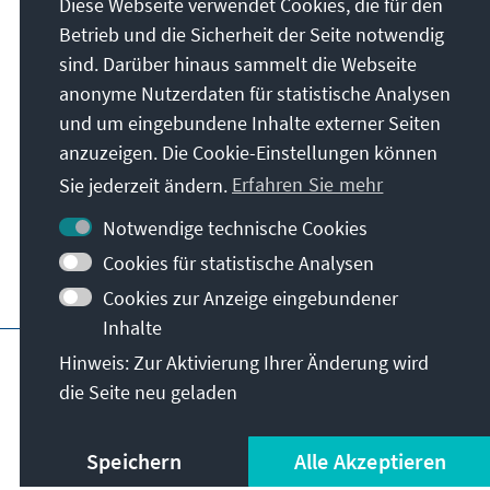
Diese Webseite verwendet Cookies, die für den
Betrieb und die Sicherheit der Seite notwendig
Konrad-Adenauer-Stiftung e.V.
sind. Darüber hinaus sammelt die Webseite
Medienprogramm Südosteuropa
anonyme Nutzerdaten für statistische Analysen
Bulevard Yanko Sakazov 19Et. 1, Ap. 2
und um eingebundene Inhalte externer Seiten
1504
Sofia
anzuzeigen. Die Cookie-Einstellungen können
Bulgarien
Sie jederzeit ändern.
Erfahren Sie mehr
Notwendige technische Cookies
Cookies für statistische Analysen
Cookies zur Anzeige eingebundener
Inhalte
Hauptseite der KAS
Impressum
Datensc
Hinweis: Zur Aktivierung Ihrer Änderung wird
die Seite neu geladen
Speichern
Alle Akzeptieren