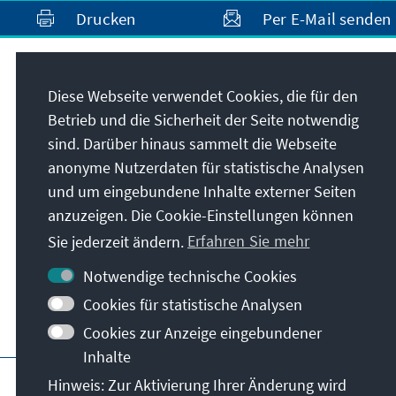
Drucken
Per E-Mail senden
Anschrift
Diese Webseite verwendet Cookies, die für den
Betrieb und die Sicherheit der Seite notwendig
Konrad-Adenauer-Stiftung e.V.
sind. Darüber hinaus sammelt die Webseite
Medienprogramm Südosteuropa
anonyme Nutzerdaten für statistische Analysen
Bulevard Yanko Sakazov 19Et. 1, Ap. 2
und um eingebundene Inhalte externer Seiten
1504
Sofia
anzuzeigen. Die Cookie-Einstellungen können
Bulgarien
Sie jederzeit ändern.
Erfahren Sie mehr
Notwendige technische Cookies
Cookies für statistische Analysen
Cookies zur Anzeige eingebundener
Inhalte
Hauptseite der KAS
Impressum
Datensc
Hinweis: Zur Aktivierung Ihrer Änderung wird