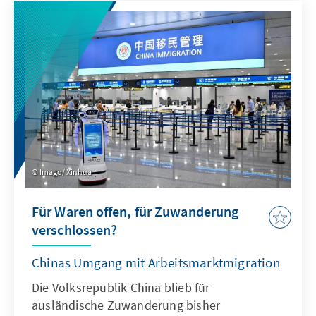
Antwort. Dafür bedarf es einer KI-Strategie,
die wesentliche Herausforderungen gezielt
adressiert und die Möglichkeiten von KI nach
ethischen Richtlinien aktiv nutzt, um effizient
abschrecken zu können.
Imago/ Xinhua
Für Waren offen, für Zuwanderung
verschlossen?
Chinas Umgang mit Arbeitsmarktmigration
Die Volksrepublik China blieb für
ausländische Zuwanderung bisher