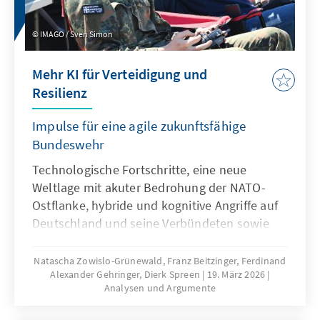
IMAGO / Sven Simon
Mehr KI für Verteidigung und
Resilienz
Impulse für eine agile zukunftsfähige
Bundeswehr
Technologische Fortschritte, eine neue
Weltlage mit akuter Bedrohung der NATO-
Ostflanke, hybride und kognitive Angriffe auf
Deutschland und seine Verbündeten sowie
veränderte Kommunikationsbedingungen
stellen die Bundeswehr vor neue
Natascha Zowislo-Grünewald, Franz Beitzinger, Ferdinand
Alexander Gehringer, Dierk Spreen
19. März 2026
Herausforderungen. Künstliche Intelligenz ist
Analysen und Argumente
aber nicht nur Treiber bei diesen
Entwicklungen, sondern zugleich eine