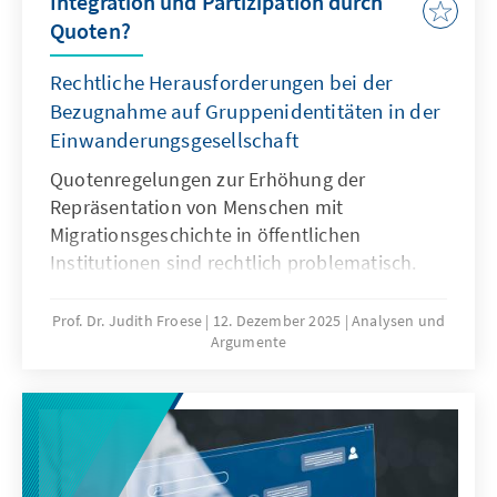
Integration und Partizipation durch
Quoten?
Rechtliche Herausforderungen bei der
Bezugnahme auf Gruppenidentitäten in der
Einwanderungsgesellschaft
Quotenregelungen zur Erhöhung der
Repräsentation von Menschen mit
Migrationsgeschichte in öffentlichen
Institutionen sind rechtlich problematisch.
Das Grundgesetz verbietet Differenzierungen
nach Herkunft. Für Quoten zugunsten von
Prof. Dr. Judith Froese
12. Dezember 2025
Analysen und
Argumente
Menschen mit Migrationsgeschichte fehlt eine
verfassungsrechtliche Grundlage. Das Papier
zeigt: Sonderregelungen für neu
eingewanderte Menschen sind nur zu Beginn
sinnvoll. Später besteht die herausfordernde
Aufgabe der Abgrenzung der Gruppe.