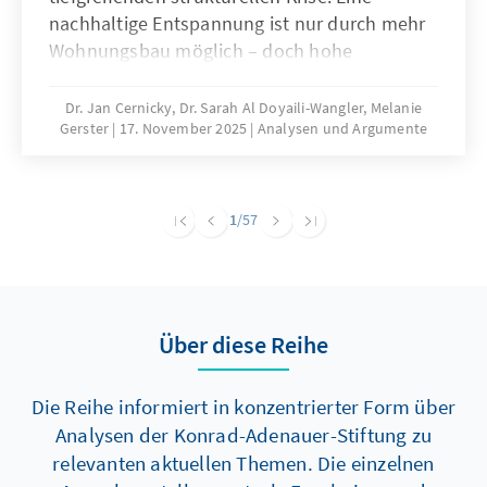
nachhaltige Entspannung ist nur durch mehr
Wohnungsbau möglich – doch hohe
Baukosten und komplexe regulatorische
Vorgaben bremsen die Bautätigkeit erheblich.
Dr. Jan Cernicky, Dr. Sarah Al Doyaili-Wangler, Melanie
Gerster
17. November 2025
Analysen und Argumente
Zur Lösung des Problems bedarf es einer
dringenden Reduktion regulatorischer
Komplexität.
1
/57
Über diese Reihe
Die Reihe informiert in konzentrierter Form über
Analysen der Konrad-Adenauer-Stiftung zu
relevanten aktuellen Themen. Die einzelnen