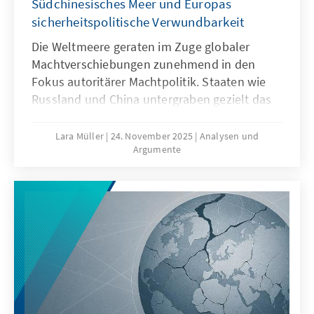
Südchinesisches Meer und Europas
sicherheitspolitische Verwundbarkeit
Die Weltmeere geraten im Zuge globaler
Machtverschiebungen zunehmend in den
Fokus autoritärer Machtpolitik. Staaten wie
Russland und China untergraben gezielt das
Seerecht, um maritime Räume strategisch zu
formen – eine Praxis, die als „Lawfare“
Lara Müller
24. November 2025
Analysen und
Argumente
bekannt ist. In der Ostsee zeigen
Sabotageakte Europas Verwundbarkeit, im
Südchinesischen Meer demonstriert China,
wie Recht zur Machtfrage wird. Beide Fälle
verdeutlichen: Wo das Seerecht unterwandert
wird, geraten Europas Sicherheit,
Handlungsfähigkeit und die regelbasierte
Ordnung ins Wanken.