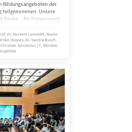
n Bildungsangeboten der
g teilgenommen. Unsere
t Danke – für Engagement,
itisches Hinterfragen. Und
e, neue Formate und
Prof. Dr. Norbert Lammert, Marko
Ulrike Hospes, Dr. Sandra Busch-
dung unsere Demokratie
 Christian Schleicher
7. Oktober
inzeltitel