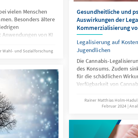
Gesundheitliche und p
t bei vielen Menschen
mmen. Besonders ältere
Auswirkungen der Lega
iedrigen
Kommerzialisierung vo
it Anwendungen von KI
Legalisierung auf Koste
mutlich beruhen die
Jugendlichen
ngere und Befragte mit
r Wahl- und Sozialforschung
gsniveau KI beruflich
Die Cannabis-Legalisierun
gitalisierung und KI
des Konsums. Zudem sin
aber auch nicht als
für die schädlichen Wirku
Verfügbarkeit von Cannab
Wirkungen gehören Konze
Gedächtnisstörungen, Apa
Rainer Matthias Holm-Hadul
Februar 2024
Ana
und schizophrene Störung
in Deutschland wird ein
das zugunsten robuster 
dem Rücken von Kindern
ausgetragen wird.