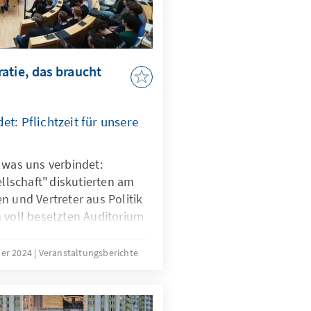
atie, das braucht
et: Pflichtzeit für unsere
 was uns verbindet:
ellschaft" diskutierten am
n und Vertreter aus Politik
m voll besetzten Auditorium
Adenauer-Stiftung. Prof.
fnete die Veranstaltung
ber 2024
Veranstaltungsberichte
präsidenten Dr. Frank-
ch in seinem Impuls erneut
eit" aussprach. Im