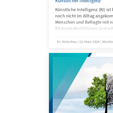
Künstlicher Intelligenz
Künstliche Intelligenz (KI) is
noch nicht im Alltag angeko
Menschen und Befragte mit n
Bildungsabschlüssen sind m
im Alltag nicht vertraut. Ver
Unterschiede darauf, dass Jü
Dr. Viola Neu
13. März 2024
Monito
einem hohen formalen Bildun
nutzen könn(t)en. Technik, Di
werden nicht als Verheißung, 
Schrecken empfunden.