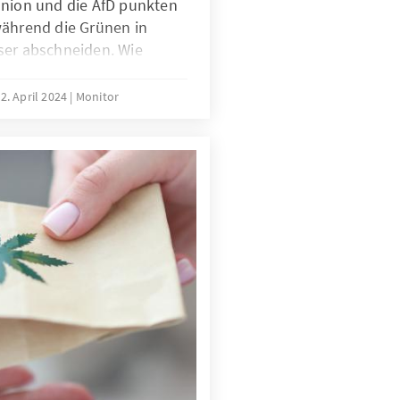
Union und die AfD punkten
während die Grünen in
ser abschneiden. Wie
 erklären? Unsere Studie
ntativen Umfragedaten,
2. April 2024
Monitor
iede in den
hte Differenzen in den
 eine Erklärung für den
folg der Parteien nach
n.