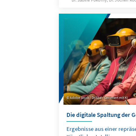
Dr. Sabine Pokorny, Dr. Jochen R
Extremismen? In welchem 
Einstellungen mit Nähe zu e
gemeinsam vor mit weiteren E
anderem Institutionenvertra
Verschwörungstheorie)?
Adobe Stock / Dr.Söd / Generiert mit KI
Die digitale Spaltung der G
Ergebnisse aus einer repräs