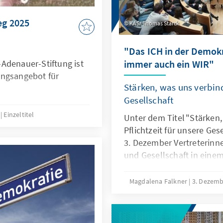
eg 2025
KAS/ Thomas Starck
"Das ICH in der Demokr
Adenauer-Stiftung ist
immer auch ein WIR"
ungsangebot für
Stärken, was uns verbind
Gesellschaft
4
Einzeltitel
Unter dem Titel "Stärken,
Pflichtzeit für unsere Ges
3. Dezember Vertreterinne
und Gesellschaft in eine
der Akademie der Konrad-
Dr. Norbert Lammert eröf
Magdalena Falkner
3. Dezem
und begrüßte den Bundes
Walter Steinmeier, der si
für eine "Soziale Pflichtz