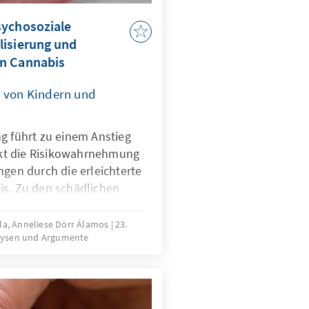
sychosoziale
lisierung und
n Cannabis
n von Kindern und
g führt zu einem Anstieg
kt die Risikowahrnehmung
ngen durch die erleichterte
is. Zu den schädlichen
ntrations- und
thie, Angst-, depressive
la, Anneliese Dörr Álamos
23.
lysen und Argumente
en. Mit der Legalisierung
 Experiment unternommen,
Luxuskonsumierender auf
 und Jugendlichen