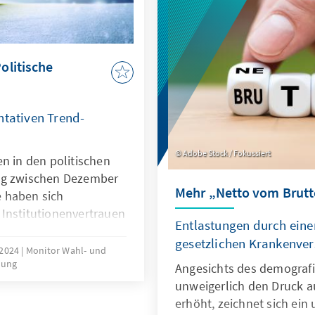
olitische
ntativen Trend-
Adobe Stock / Fokussiert
n in den politischen
ng zwischen Dezember
Mehr „Netto vom Brut
 haben sich
Institutionenvertrauen
Entlastungen durch einen
blicken die
gesetzlichen Krankenve
e Zukunft? Wie
 2024
Monitor Wahl- und
hung
innen und Bürger auf
Angesichts des demograf
in welcher Weise
unweigerlich den Druck a
mit dem formalen
erhöht, zeichnet sich ein