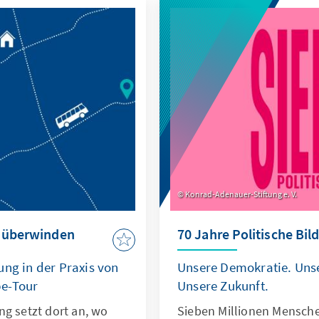
Konrad-Adenauer-Stiftung e. V.
z überwinden
70 Jahre Politische Bil
ung in der Praxis von
Unsere Demokratie. Uns
be-Tour
Unsere Zukunft.
ng setzt dort an, wo
Sieben Millionen Mensch