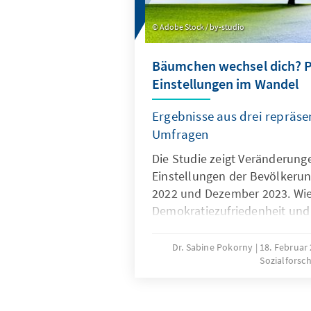
Adobe Stock / by-studio
Bäumchen wechsel dich? P
Einstellungen im Wandel
Ergebnisse aus drei repräse
Umfragen
Die Studie zeigt Veränderunge
Einstellungen der Bevölkeru
2022 und Dezember 2023. Wie
Demokratiezufriedenheit und 
entwickelt? Wie optimistisch 
Bürgerinnen und Bürger in di
Dr. Sabine Pokorny
18. Februar
Sozialforsc
positionieren sich die Bürger
der Links-Rechts-Achse? Und 
hängen diese Einstellungen 