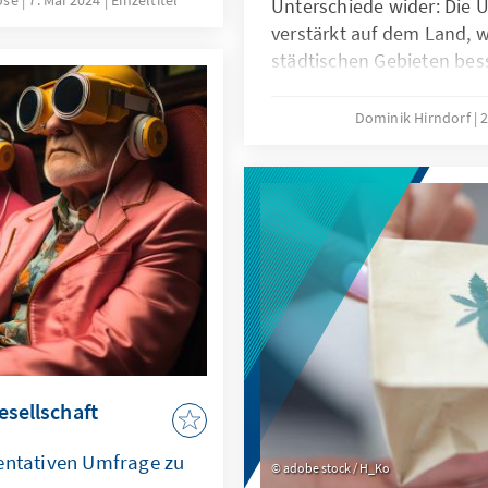
oose
7. Mai 2024
Einzeltitel
Unterschiede wider: Die 
Maße kommen
verstärkt auf dem Land, 
inem Extremismus
städtischen Gebieten bes
instellungen (unter
lassen sich diese Effekte
uen, Antizionismus und
zeigt anhand von repräse
Dominik Hirndorf
2
dass Stadt-Land-Untersch
Parteisympathien und leic
politischen Einstellungen
unterschiedlichen Wahler
Stadt-Land bieten könnte
esellschaft
entativen Umfrage zu
adobe stock / H_Ko