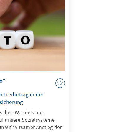
to“
 Freibetrag in der
rsicherung
ischen Wandels, der
uf unsere Sozialsysteme
 unaufhaltsamer Anstieg der