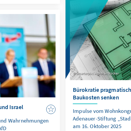
Recht zur Machtfrage wird
iner mehrjährigen
verdeutlichen: Wo das Se
kelt, die OECD als
geraten Europas Sicherhe
ll stärkt und ihre
die regelbasierte Ordnun
etzbare Ergebnisse
Smarterpix / ArchManStocker
Bürokratie pragmatisch
Baukosten senken
und Israel
Impulse vom Wohnkongr
Adenauer-Stiftung „Sta
 und Wahrnehmungen
am 16. Oktober 2025
AfD