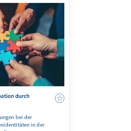
ungen gezielt adressiert
n KI nach ethischen
m effizient abschrecken zu
pation durch
ungen bei der
identitäten in der