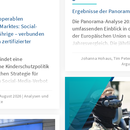
Ergebnisse der Panoram
roperablen
Die Panorama-Analyse 202
Marktes: Social-
umfassenden Einblick in 
ährige – verbunden
der Europäischen Union 
zertifizierter
Jahresvergleich. Die jährl
multithematische Stando
Bereichen Innovation und
indet eine
Johanna Hohaus, Tim Pete
Arg
Europapolitische Ausrich
ene Kinderschutzpolitik
und Globales Umfeld. Du
hen Strategie für
qualitativer und quantitat
m Social-Media-Verbot
fundierte Einblicke in ak
 viele Staaten auf
Entwicklungen.
 und die jahrelange
 August 2026
Analysen und
te
der Plattformen. Es
stem zertifizierter
, um die Regeln für
chten: Kinder müssen