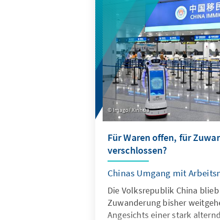
wirksam geschützt werden, z
für europäische Alternativen
geöffnet werden.
Imago/ Xinhua
Für Waren offen, für Zuw
verschlossen?
Chinas Umgang mit Arbeits
Die Volksrepublik China blieb
Zuwanderung bisher weitgeh
Angesichts einer stark altern