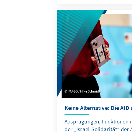
konzentriert, die Troika zu e
Planungsinstanz weiterentwic
Quasi-Sekretariat institutione
Arbeitsweise stärker auf ums
ausrichtet.
IMAGO / Mike Schmidt
Keine Alternative: Die AfD 
Ausprägungen, Funktionen
der „Israel-Solidarität“ der 