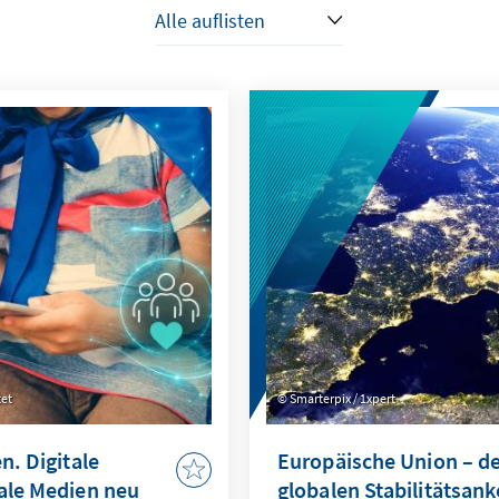
tet
Smarterpix / 1xpert
n. Digitale
Europäische Union – d
iale Medien neu
globalen Stabilitätsank