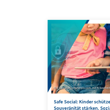
© Rawpixel/smarterpix.com, mit KI bearbei
Safe Social: Kinder schütze
Souveränität stärken. Soz