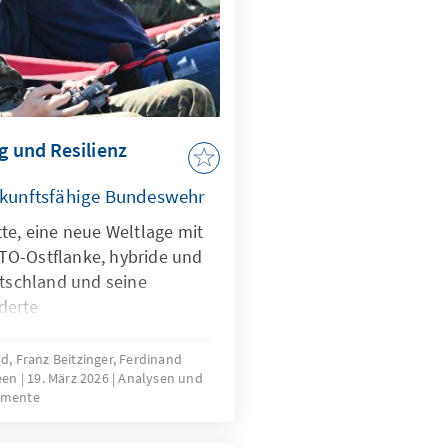
g und Resilienz
zukunftsfähige Bundeswehr
te, eine neue Weltlage mit
TO-Ostflanke, hybride und
utschland und seine
derte
gen stellen die
rausforderungen.
, Franz Beitzinger, Ferdinand
reen
19. März 2026
Analysen und
aber nicht nur Treiber bei
umente
ndern zugleich eine
iner KI-Strategie, die