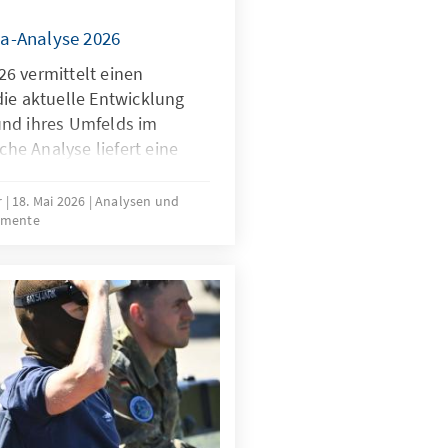
a-Analyse 2026
6 vermittelt einen
die aktuelle Entwicklung
und ihres Umfelds im
iche Analyse liefert eine
rtbestimmung in den
 Wettbewerbsfähigkeit,
r
18. Mai 2026
Analysen und
umente
tung der Mitgliedstaaten
rch die Verwendung
iver Indikatoren gibt sie
tuelle Trends und