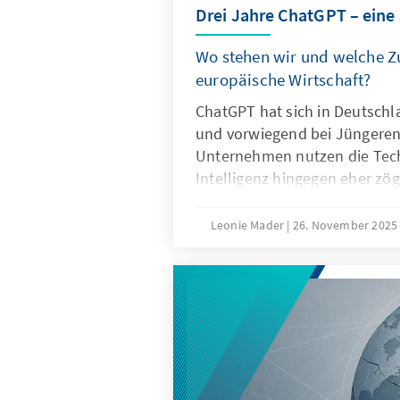
Drei Jahre ChatGPT – eine
Wo stehen wir und welche Zu
europäische Wirtschaft?
ChatGPT hat sich in Deutschl
und vorwiegend bei Jüngeren 
Unternehmen nutzen die Tech
Intelligenz hingegen eher zög
Ausschlaggebend hierfür sind
Eigenschaften von ChatGPT, 
Leonie Mader
26. November 202
Produkteigenschaften wie die
Spezifikation. Für Europa geh
darum, ChatGPT mit Verzöge
Vielmehr gilt es eigene Model
außereuropäische so anzupass
Produkte besser zu den instit
Strukturen passen.