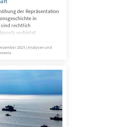
aft
höhung der Repräsentation
onsgeschichte in
 sind rechtlich
gesetz verbietet
erkunft. Für Quoten
mit Migrationsgeschichte
 Dezember 2025
Analysen und
umente
htliche Grundlage. Das
ungen für neu
sind nur zu Beginn
die herausfordernde
der Gruppe.