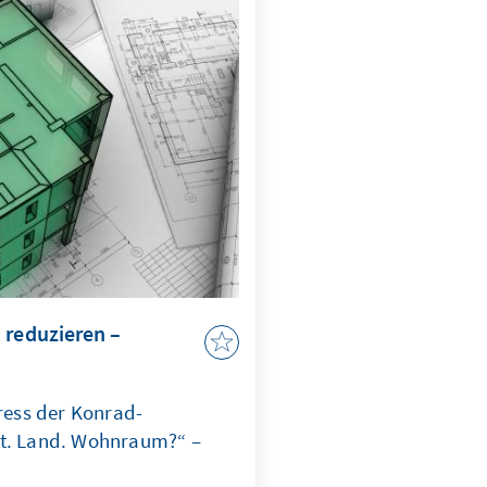
. Beide Fälle
erecht unterwandert wird,
it, Handlungsfähigkeit und
g ins Wanken.
 reduzieren –
ess der Konrad-
dt. Land. Wohnraum?“ –