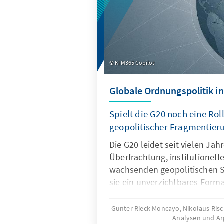
KI M365 Copilot
Globale Ordnungspolitik in
Spielt die G20 noch eine Roll
geopolitischer Fragmentier
Die G20 leidet seit vielen Ja
Überfrachtung, institutionel
wachsenden geopolitischen S
sie ein unverzichtbares Forma
Ordnungspolitik und muss dah
und Wirksamkeit zurückgewin
Gunter Rieck Moncayo, Nikolaus Ris
Analysen und A
gelingen, wenn die G20 sich 