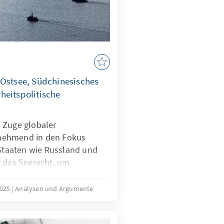
 Ostsee, Südchinesisches
heitspolitische
 Zuge globaler
nehmend in den Fokus
 Staaten wie Russland und
t das Seerecht, um
h zu formen – eine Praxis,
ist. In der Ostsee zeigen
2025
Analysen und Argumente
rwundbarkeit, im
onstriert China, wie