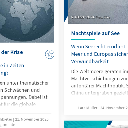
IMAGO / ZUMA Press Wire
Machtspiele auf See
Wenn Seerecht erodiert:
 der Krise
Meer und Europas sicher
Verwundbarkeit
e in Zeiten
Die Weltmeere geraten im
ung?
Machtverschiebungen zu
hren unter thematischer
autoritärer Machtpolitik.
len Schwächen und
China untergraben geziel
pannungen. Dabei ist
maritime Räume strategisc
t für die globale
die als „Lawfare“ bekannt 
Lara Müller
24. November 
er ihre Legitimität
Sabotageakte Europas Ve
nen. Dies kann nur
chbieter
21. November 2025
Südchinesischen Meer dem
rgumente
auf ihr Kernmandat