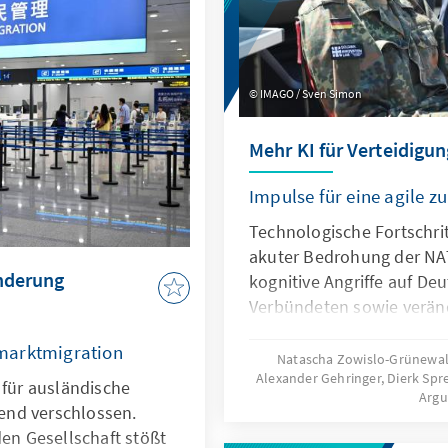
ugleich muss der Markt
 zum heutigen Oligopol
IMAGO / Sven Simon
Mehr KI für Verteidigun
Impulse für eine agile 
Technologische Fortschrit
akuter Bedrohung der NA
anderung
kognitive Angriffe auf De
Verbündeten sowie verän
Kommunikationsbedingun
marktmigration
Bundeswehr vor neue He
Natascha Zowislo-Grünewald
Alexander Gehringer, Dierk Sp
Künstliche Intelligenz ist 
 für ausländische
Arg
diesen Entwicklungen, so
end verschlossen.
Antwort. Dafür bedarf es e
den Gesellschaft stößt