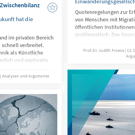
Einwanderungsgesellsch
 Zwischenbilanz
Quotenregelungen zur Er
kunft hat die
von Menschen mit Migrati
öffentlichen Institutionen
problematisch. Das Grund
and im privaten Bereich
Differenzierungen nach H
schnell verbreitet.
zugunsten von Menschen 
Prof. Dr. Judith Froese
12.
nik als Künstliche
Arg
fehlt eine verfassungsrec
erlich und explorativ.
Papier zeigt: Sonderregel
 nicht nur technische
eingewanderte Menschen 
sondern auch
5
Analysen und Argumente
sinnvoll. Später besteht 
 Transparenz oder die
Aufgabe der Abgrenzung 
t es deshalb nicht
rung nachzubauen.
le zu entwickeln oder
en, dass sie als
utionalisierten