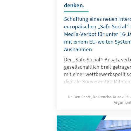
denken.
Schaffung eines neuen inte
europäischen „Safe Social“-
Media-Verbot für unter 16-J
mit einem EU-weiten System 
Ausnahmen
Der „Safe Social“-Ansatz verb
gesellschaftlich breit getrag
mit einer wettbewerbspolitisc
digitale Souveränität. Mit de
für unter 16-Jährige reagieren
gefährliche digitale Produkte
Dr. Ben Scott, Dr. Pencho Kuzev
5.
Argumen
Untätigkeit marktbeherrschen
sollte mit einem EU-weiten Sy
Ausnahmen verbunden werden
digitale Dienste neu auszuri