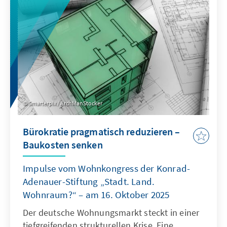
als Quasi-Sekretariat institutionell stärkt und
ihre Arbeitsweise stärker auf umsetzbare
Ergebnisse ausrichtet.
Smarterpix / ArchManStocker
Bürokratie pragmatisch reduzieren –
Baukosten senken
Impulse vom Wohnkongress der Konrad-
Adenauer-Stiftung „Stadt. Land.
Wohnraum?“ – am 16. Oktober 2025
Der deutsche Wohnungsmarkt steckt in einer
tiefgreifenden strukturellen Krise. Eine