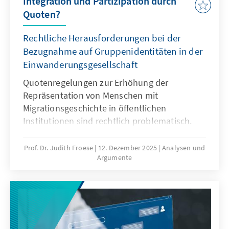
Integration und Partizipation durch
Quoten?
Rechtliche Herausforderungen bei der
Bezugnahme auf Gruppenidentitäten in der
Einwanderungsgesellschaft
Quotenregelungen zur Erhöhung der
Repräsentation von Menschen mit
Migrationsgeschichte in öffentlichen
Institutionen sind rechtlich problematisch.
Das Grundgesetz verbietet Differenzierungen
nach Herkunft. Für Quoten zugunsten von
Prof. Dr. Judith Froese
12. Dezember 2025
Analysen und
Argumente
Menschen mit Migrationsgeschichte fehlt eine
verfassungsrechtliche Grundlage. Das Papier
zeigt: Sonderregelungen für neu
eingewanderte Menschen sind nur zu Beginn
sinnvoll. Später besteht die herausfordernde
Aufgabe der Abgrenzung der Gruppe.