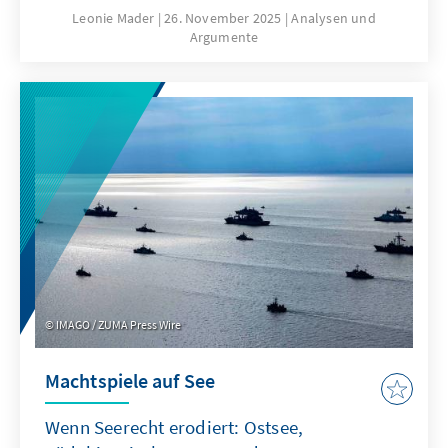
hierfür sind nicht nur technische
Leonie Mader
26. November 2025
Analysen und
Argumente
Eigenschaften von ChatGPT, sondern auch
Produkteigenschaften wie die Transparenz
oder die Spezifikation. Für Europa geht es
deshalb nicht darum, ChatGPT mit
Verzögerung nachzubauen. Vielmehr gilt es
eigene Modelle zu entwickeln oder
außereuropäische so anzupassen, dass sie als
Produkte besser zu den institutionalisierten
Strukturen passen.
IMAGO / ZUMA Press Wire
Machtspiele auf See
Wenn Seerecht erodiert: Ostsee,