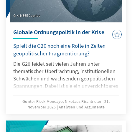
KI M365 Copilot
Globale Ordnungspolitik in der Krise
Spielt die G20 noch eine Rolle in Zeiten
geopolitischer Fragmentierung?
Die G20 leidet seit vielen Jahren unter
thematischer Überfrachtung, institutionellen
Schwächen und wachsenden geopolitischen
Spannungen. Dabei ist sie ein unverzichtbares
Format für die globale Ordnungspolitik und
muss daher ihre Legitimität und Wirksamkeit
Gunter Rieck Moncayo, Nikolaus Rischbieter
21.
November 2025
Analysen und Argumente
zurückgewinnen. Dies kann nur gelingen,
wenn die G20 sich auf ihr Kernmandat
konzentriert, die Troika zu einer mehrjährigen
Planungsinstanz weiterentwickelt, die OECD