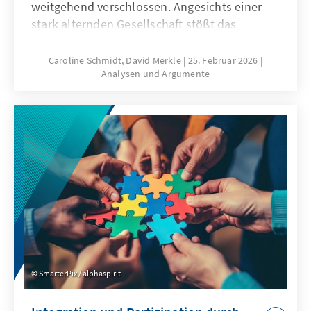
weitgehend verschlossen. Angesichts einer
stark alternden Gesellschaft stößt das
Wirtschaftsmodell Chinas zunehmend an
seine Grenzen, was die gezielte Anwerbung
Caroline Schmidt, David Merkle
25. Februar 2026
Analysen und Argumente
ausländischer Fach- und Arbeitskräfte auf
absehbare Zeit erfordern könnte. Für
Deutschland und Europa könnte mit China ein
neuer Wettbewerber im globalen Wettbewerb
um Talente entstehen.
SmarterPix / alphaspirit