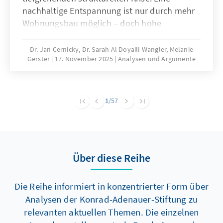
nachhaltige Entspannung ist nur durch mehr
Wohnungsbau möglich – doch hohe
Baukosten und komplexe regulatorische
Vorgaben bremsen die Bautätigkeit erheblich.
Dr. Jan Cernicky, Dr. Sarah Al Doyaili-Wangler, Melanie
Gerster
17. November 2025
Analysen und Argumente
Zur Lösung des Problems bedarf es einer
dringenden Reduktion regulatorischer
Komplexität.
1
/57
Über diese Reihe
Die Reihe informiert in konzentrierter Form über
Analysen der Konrad-Adenauer-Stiftung zu
relevanten aktuellen Themen. Die einzelnen