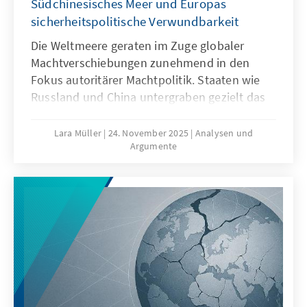
Südchinesisches Meer und Europas
sicherheitspolitische Verwundbarkeit
Die Weltmeere geraten im Zuge globaler
Machtverschiebungen zunehmend in den
Fokus autoritärer Machtpolitik. Staaten wie
Russland und China untergraben gezielt das
Seerecht, um maritime Räume strategisch zu
formen – eine Praxis, die als „Lawfare“
Lara Müller
24. November 2025
Analysen und
Argumente
bekannt ist. In der Ostsee zeigen
Sabotageakte Europas Verwundbarkeit, im
Südchinesischen Meer demonstriert China,
wie Recht zur Machtfrage wird. Beide Fälle
verdeutlichen: Wo das Seerecht unterwandert
wird, geraten Europas Sicherheit,
Handlungsfähigkeit und die regelbasierte
Ordnung ins Wanken.