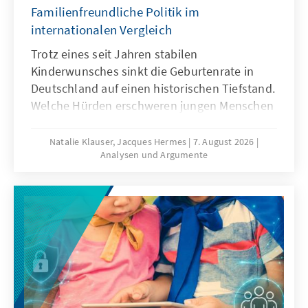
Familienfreundliche Politik im
internationalen Vergleich
Trotz eines seit Jahren stabilen
Kinderwunsches sinkt die Geburtenrate in
Deutschland auf einen historischen Tiefstand.
Welche Hürden erschweren jungen Menschen
die Familiengründung und welche politischen
Rahmenbedingungen können dazu beitragen,
Natalie Klauser, Jacques Hermes
7. August 2026
Analysen und Argumente
dass mehr Kinderwünsche verwirklicht
werden? Aktuelle Forschungsergebnisse und
ein Vergleich familienpolitischer Ansätze
verschiedener Länder liefern Hinweise für
eine bedarfsgerechte Weiterentwicklung der
Familienpolitik in Deutschland.