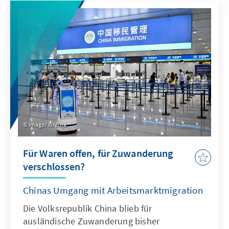
Antwort. Dafür bedarf es einer KI-Strategie,
die wesentliche Herausforderungen gezielt
adressiert und die Möglichkeiten von KI nach
ethischen Richtlinien aktiv nutzt, um effizient
abschrecken zu können.
Imago/ Xinhua
Für Waren offen, für Zuwanderung
verschlossen?
Chinas Umgang mit Arbeitsmarktmigration
Die Volksrepublik China blieb für
ausländische Zuwanderung bisher