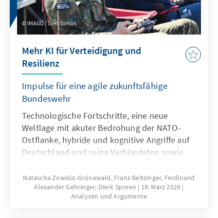
IMAGO / Sven Simon
Mehr KI für Verteidigung und
Resilienz
Impulse für eine agile zukunftsfähige
Bundeswehr
Technologische Fortschritte, eine neue
Weltlage mit akuter Bedrohung der NATO-
Ostflanke, hybride und kognitive Angriffe auf
Deutschland und seine Verbündeten sowie
veränderte Kommunikationsbedingungen
stellen die Bundeswehr vor neue
Natascha Zowislo-Grünewald, Franz Beitzinger, Ferdinand
Alexander Gehringer, Dierk Spreen
19. März 2026
Herausforderungen. Künstliche Intelligenz ist
Analysen und Argumente
aber nicht nur Treiber bei diesen
Entwicklungen, sondern zugleich eine