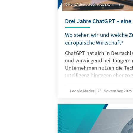
NongAsimo, stock.adobe.com
Drei Jahre ChatGPT – eine
Wo stehen wir und welche Zu
europäische Wirtschaft?
ChatGPT hat sich in Deutschl
und vorwiegend bei Jüngeren 
Unternehmen nutzen die Tech
Intelligenz hingegen eher zög
Ausschlaggebend hierfür sind
Eigenschaften von ChatGPT, 
Leonie Mader
26. November 202
Produkteigenschaften wie die
Spezifikation. Für Europa geh
darum, ChatGPT mit Verzöge
Vielmehr gilt es eigene Model
außereuropäische so anzupass