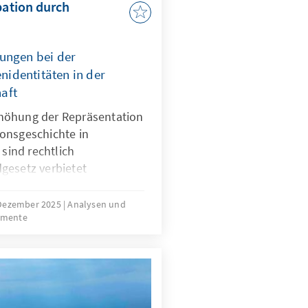
pation durch
ungen bei der
identitäten in der
aft
höhung der Repräsentation
onsgeschichte in
 sind rechtlich
gesetz verbietet
erkunft. Für Quoten
mit Migrationsgeschichte
 Dezember 2025
Analysen und
umente
htliche Grundlage. Das
ungen für neu
sind nur zu Beginn
die herausfordernde
der Gruppe.