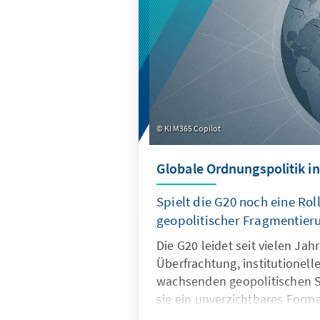
Produkte besser zu den instit
Strukturen passen.
KI M365 Copilot
Globale Ordnungspolitik in
Spielt die G20 noch eine Roll
geopolitischer Fragmentier
Die G20 leidet seit vielen Ja
Überfrachtung, institutionel
wachsenden geopolitischen S
sie ein unverzichtbares Forma
Ordnungspolitik und muss dah