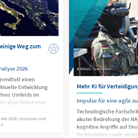
wirksam geschützt werden
für europäische Alternat
geöffnet werden.
teinige Weg zum
nalyse 2026
IMAGO / Sven Simon
rmittelt einen
Mehr KI für Verteidigun
aktuelle Entwicklung
ihres Umfelds im
Impulse für eine agile 
 Analyse liefert eine
estimmung in den
Technologische Fortschrit
ttbewerbsfähigkeit,
akuter Bedrohung der NA
. Mai 2026
Analysen und
te
 der Mitgliedstaaten
kognitive Angriffe auf De
 die Verwendung
Verbündeten sowie verän