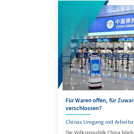
qualitativer und quantitativer
fundierte Einblicke in aktuel
Entwicklungen.
Imago/ Xinhua
Für Waren offen, für Zuw
verschlossen?
Chinas Umgang mit Arbeits
Die Volksrepublik China blieb