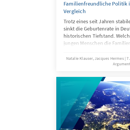
Familienfreundliche Politik 
Vergleich
Trotz eines seit Jahren stab
sinkt die Geburtenrate in Deu
historischen Tiefstand. Wel
jungen Menschen die Famili
politischen Rahmenbedingu
beitragen, dass mehr Kinderw
Natalie Klauser, Jacques Hermes
7
Argumen
werden? Aktuelle Forschungs
Vergleich familienpolitischer
Länder liefern Hinweise für e
Weiterentwicklung der Familie
Deutschland.