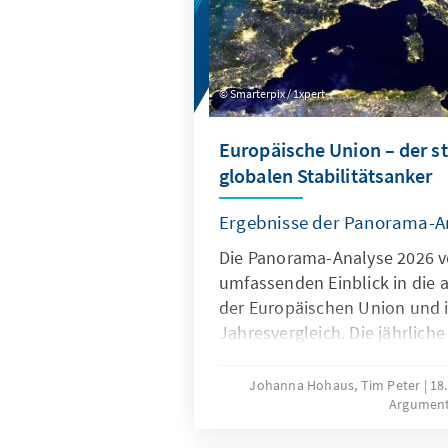
Smarterpix / 1xpert
Europäische Union – der s
globalen Stabilitätsanker
Ergebnisse der Panorama-A
Die Panorama-Analyse 2026 ve
umfassenden Einblick in die 
der Europäischen Union und 
Jahresvergleich. Die jährliche
multithematische Standortb
Bereichen Innovation und We
Johanna Hohaus, Tim Peter
18
Argumen
Europapolitische Ausrichtung
und Globales Umfeld. Durch