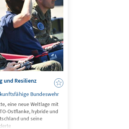
, zugleich muss der Markt
iven zum heutigen Oligopol
g und Resilienz
zukunftsfähige Bundeswehr
te, eine neue Weltlage mit
TO-Ostflanke, hybride und
utschland und seine
derte