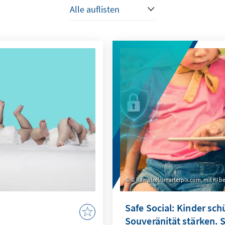
© Rawpixel/smarterpix.com, mit KI be
Safe Social: Kinder sch
Souveränität stärken. 