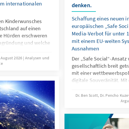
im internationalen
denken.
Schaffung eines neuen i
ilen Kinderwunsches
europäischen „Safe Soci
tschland auf einen
Media-Verbot für unter 
che Hürden erschweren
mit einem EU-weiten Syst
engründung und welche
Ausnahmen
ngen können dazu
ünsche verwirklicht
. August 2026
Analysen und
Der „Safe Social“-Ansatz 
te
ergebnisse und ein
gesellschaftlich breit ge
 Ansätze verschiedener
mit einer wettbewerbspoli
ine bedarfsgerechte
digitale Souveränität. Mi
npolitik in
für unter 16-Jährige reagi
gefährliche digitale Prod
Dr. Ben Scott, Dr. Pencho Kuz
Arg
Untätigkeit marktbeherrs
sollte mit einem EU-weite
Ausnahmen verbunden wer
digitale Dienste neu aus