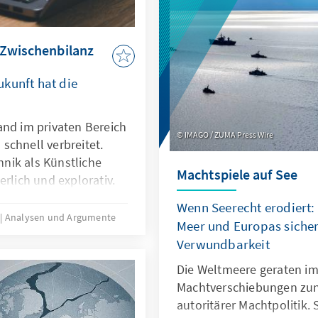
 Zwischenbilanz
kunft hat die
and im privaten Bereich
IMAGO / ZUMA Press Wire
schnell verbreitet.
nik als Künstliche
Machtspiele auf See
erlich und explorativ.
 nicht nur technische
Wenn Seerecht erodiert:
sondern auch
5
Analysen und Argumente
Meer und Europas sicher
 Transparenz oder die
Verwundbarkeit
t es deshalb nicht
rung nachzubauen.
Die Weltmeere geraten im
le zu entwickeln oder
Machtverschiebungen zu
en, dass sie als
autoritärer Machtpolitik.