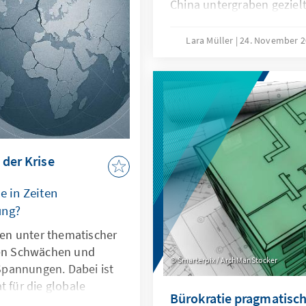
utionalisierten
China untergraben geziel
maritime Räume strategisc
die als „Lawfare“ bekannt 
Lara Müller
24. November 
Sabotageakte Europas Ve
Südchinesischen Meer dem
Recht zur Machtfrage wird
verdeutlichen: Wo das Se
geraten Europas Sicherhe
die regelbasierte Ordnun
 der Krise
e in Zeiten
ung?
hren unter thematischer
len Schwächen und
Smarterpix / ArchManStocker
pannungen. Dabei ist
t für die globale
Bürokratie pragmatisch
er ihre Legitimität