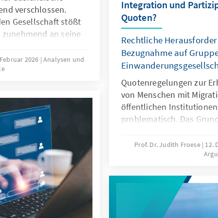
Integration und Partizi
end verschlossen.
Quoten?
den Gesellschaft stößt
s zunehmend an seine
Rechtliche Herausforder
nwerbung ausländischer
Bezugnahme auf Gruppen
bsehbare Zeit erfordern
 Februar 2026
Analysen und
Einwanderungsgesellsch
te
 Europa könnte mit
r im globalen
Quotenregelungen zur Er
tehen.
von Menschen mit Migrati
öffentlichen Institutionen
problematisch. Das Grund
Differenzierungen nach H
zugunsten von Menschen 
Prof. Dr. Judith Froese
12.
Arg
fehlt eine verfassungsrec
Papier zeigt: Sonderregel
eingewanderte Menschen 
sinnvoll. Später besteht 
Aufgabe der Abgrenzung 