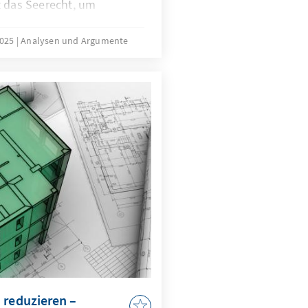
t das Seerecht, um
h zu formen – eine Praxis,
ist. In der Ostsee zeigen
2025
Analysen und Argumente
rwundbarkeit, im
onstriert China, wie
. Beide Fälle
erecht unterwandert wird,
it, Handlungsfähigkeit und
g ins Wanken.
 reduzieren –