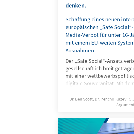
denken.
Schaffung eines neuen inte
europäischen „Safe Social“-
Media-Verbot für unter 16-J
mit einem EU-weiten System 
Ausnahmen
Der „Safe Social“-Ansatz verb
gesellschaftlich breit getrag
mit einer wettbewerbspolitisc
digitale Souveränität. Mit de
für unter 16-Jährige reagieren
gefährliche digitale Produkte
Dr. Ben Scott, Dr. Pencho Kuzev
5.
Argumen
Untätigkeit marktbeherrschen
sollte mit einem EU-weiten Sy
Ausnahmen verbunden werden
digitale Dienste neu auszuri