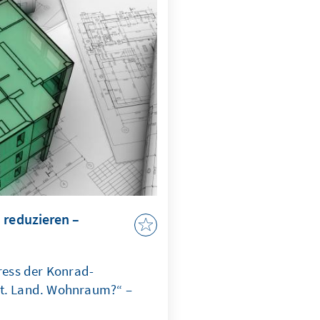
. Beide Fälle
erecht unterwandert wird,
it, Handlungsfähigkeit und
g ins Wanken.
 reduzieren –
ess der Konrad-
dt. Land. Wohnraum?“ –