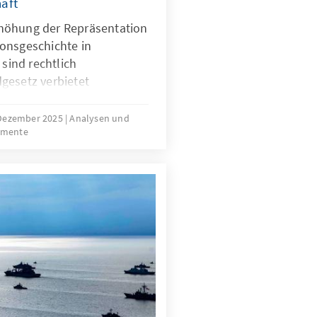
aft
höhung der Repräsentation
onsgeschichte in
 sind rechtlich
gesetz verbietet
erkunft. Für Quoten
mit Migrationsgeschichte
 Dezember 2025
Analysen und
umente
htliche Grundlage. Das
ungen für neu
sind nur zu Beginn
die herausfordernde
der Gruppe.