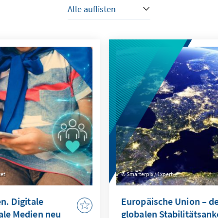
tet
Smarterpix / 1xpert
n. Digitale
Europäische Union – d
iale Medien neu
globalen Stabilitätsank