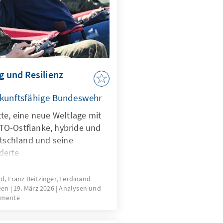
g und Resilienz
zukunftsfähige Bundeswehr
te, eine neue Weltlage mit
TO-Ostflanke, hybride und
utschland und seine
derte
gen stellen die
rausforderungen.
, Franz Beitzinger, Ferdinand
reen
19. März 2026
Analysen und
aber nicht nur Treiber bei
umente
ndern zugleich eine
iner KI-Strategie, die