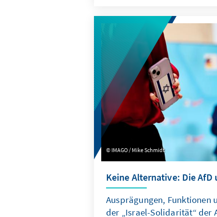
konzentriert, die Troika zu e
Planungsinstanz weiterentwic
Quasi-Sekretariat institutione
Arbeitsweise stärker auf ums
ausrichtet.
IMAGO / Mike Schmidt
Keine Alternative: Die AfD 
Ausprägungen, Funktionen
der „Israel-Solidarität“ der 