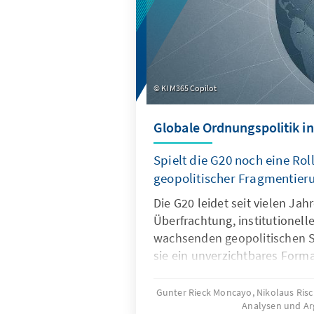
KI M365 Copilot
Globale Ordnungspolitik in
Spielt die G20 noch eine Roll
geopolitischer Fragmentier
Die G20 leidet seit vielen Ja
Überfrachtung, institutionel
wachsenden geopolitischen S
sie ein unverzichtbares Forma
Ordnungspolitik und muss dah
und Wirksamkeit zurückgewin
Gunter Rieck Moncayo, Nikolaus Ris
Analysen und A
gelingen, wenn die G20 sich 