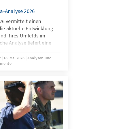
a-Analyse 2026
6 vermittelt einen
die aktuelle Entwicklung
und ihres Umfelds im
iche Analyse liefert eine
rtbestimmung in den
 Wettbewerbsfähigkeit,
r
18. Mai 2026
Analysen und
umente
tung der Mitgliedstaaten
rch die Verwendung
iver Indikatoren gibt sie
tuelle Trends und