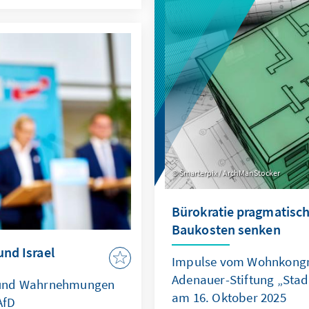
Recht zur Machtfrage wird
iner mehrjährigen
verdeutlichen: Wo das Se
kelt, die OECD als
geraten Europas Sicherhe
ll stärkt und ihre
die regelbasierte Ordnun
etzbare Ergebnisse
Smarterpix / ArchManStocker
Bürokratie pragmatisch
Baukosten senken
und Israel
Impulse vom Wohnkongr
Adenauer-Stiftung „Sta
 und Wahrnehmungen
am 16. Oktober 2025
AfD