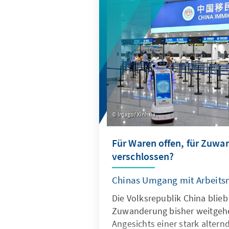
wirksam geschützt werden, z
für europäische Alternativen
geöffnet werden.
Imago/ Xinhua
Für Waren offen, für Zuw
verschlossen?
Chinas Umgang mit Arbeits
Die Volksrepublik China blieb
Zuwanderung bisher weitgeh
Angesichts einer stark altern