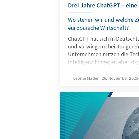
Drei Jahre ChatGPT – eine
Wo stehen wir und welche Zu
europäische Wirtschaft?
ChatGPT hat sich in Deutschl
und vorwiegend bei Jüngeren 
Unternehmen nutzen die Tech
Intelligenz hingegen eher zög
Ausschlaggebend hierfür sind
Eigenschaften von ChatGPT, 
Leonie Mader
26. November 202
Produkteigenschaften wie die
Spezifikation. Für Europa geh
darum, ChatGPT mit Verzöge
Vielmehr gilt es eigene Model
außereuropäische so anzupass
Produkte besser zu den instit
Strukturen passen.