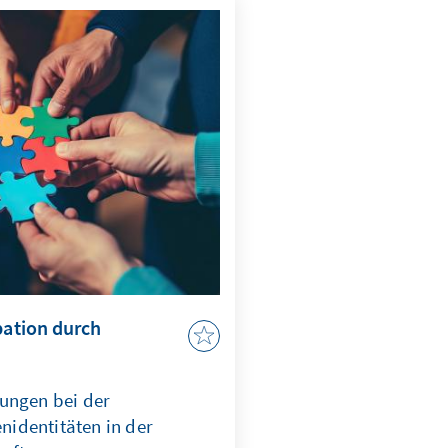
ungen gezielt adressiert
n KI nach ethischen
m effizient abschrecken zu
pation durch
ungen bei der
identitäten in der