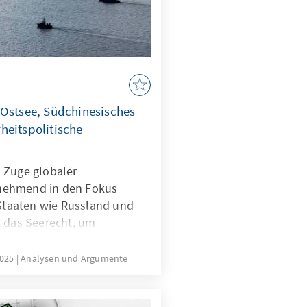
 Ostsee, Südchinesisches
heitspolitische
 Zuge globaler
nehmend in den Fokus
 Staaten wie Russland und
t das Seerecht, um
h zu formen – eine Praxis,
ist. In der Ostsee zeigen
2025
Analysen und Argumente
rwundbarkeit, im
onstriert China, wie