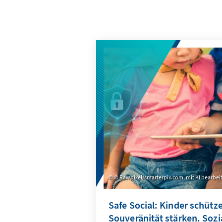
© Rawpixel/smarterpix.com, mit KI bearbei
Safe Social: Kinder schütze
Souveränität stärken. Soz