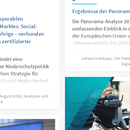
Ergebnisse der Panoram
roperablen
Die Panorama-Analyse 202
Marktes: Social-
umfassenden Einblick in 
ährige – verbunden
der Europäischen Union 
zertifizierter
Jahresvergleich. Die jährl
multithematische Stando
Bereichen Innovation und
indet eine
Johanna Hohaus, Tim Pete
Arg
Europapolitische Ausrich
ene Kinderschutzpolitik
und Globales Umfeld. Du
hen Strategie für
qualitativer und quantitat
m Social-Media-Verbot
fundierte Einblicke in ak
 viele Staaten auf
Entwicklungen.
 und die jahrelange
 August 2026
Analysen und
te
der Plattformen. Es
stem zertifizierter
, um die Regeln für
chten: Kinder müssen