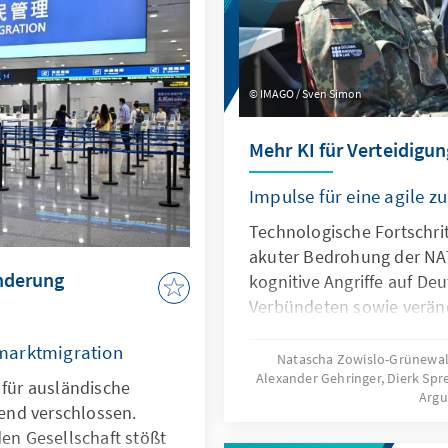
ugleich muss der Markt
 zum heutigen Oligopol
IMAGO / Sven Simon
Mehr KI für Verteidigun
Impulse für eine agile 
Technologische Fortschrit
akuter Bedrohung der NA
anderung
kognitive Angriffe auf De
Verbündeten sowie verän
Kommunikationsbedingun
marktmigration
Bundeswehr vor neue He
Natascha Zowislo-Grünewald
Alexander Gehringer, Dierk Sp
Künstliche Intelligenz ist 
 für ausländische
Arg
diesen Entwicklungen, so
end verschlossen.
Antwort. Dafür bedarf es e
den Gesellschaft stößt