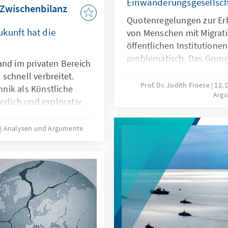
Einwanderungsgesellsch
 Zwischenbilanz
Quotenregelungen zur Er
kunft hat die
von Menschen mit Migrati
öffentlichen Institutionen
problematisch. Das Grund
and im privaten Bereich
Differenzierungen nach H
schnell verbreitet.
zugunsten von Menschen 
Prof. Dr. Judith Froese
12.
nik als Künstliche
Arg
fehlt eine verfassungsrec
erlich und explorativ.
Papier zeigt: Sonderregel
 nicht nur technische
eingewanderte Menschen 
sondern auch
5
Analysen und Argumente
sinnvoll. Später besteht 
 Transparenz oder die
Aufgabe der Abgrenzung 
t es deshalb nicht
rung nachzubauen.
le zu entwickeln oder
en, dass sie als
utionalisierten