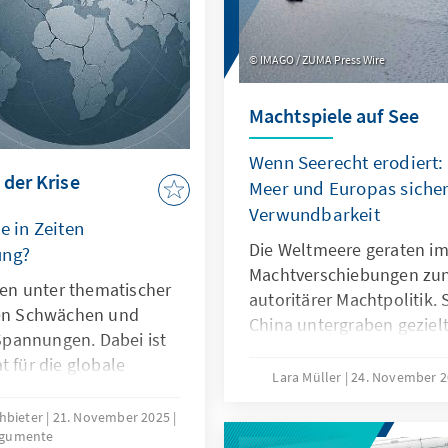
IMAGO / ZUMA Press Wire
Machtspiele auf See
Wenn Seerecht erodiert:
 der Krise
Meer und Europas sicher
Verwundbarkeit
e in Zeiten
Die Weltmeere geraten im
ung?
Machtverschiebungen zu
hren unter thematischer
autoritärer Machtpolitik.
len Schwächen und
China untergraben geziel
pannungen. Dabei ist
maritime Räume strategisc
t für die globale
die als „Lawfare“ bekannt 
Lara Müller
24. November 
er ihre Legitimität
Sabotageakte Europas Ve
nen. Dies kann nur
chbieter
21. November 2025
Südchinesischen Meer dem
rgumente
auf ihr Kernmandat