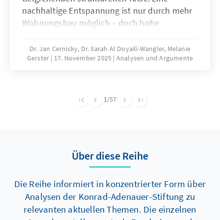
nachhaltige Entspannung ist nur durch mehr
Wohnungsbau möglich – doch hohe
Baukosten und komplexe regulatorische
Vorgaben bremsen die Bautätigkeit erheblich.
Dr. Jan Cernicky, Dr. Sarah Al Doyaili-Wangler, Melanie
Gerster
17. November 2025
Analysen und Argumente
Zur Lösung des Problems bedarf es einer
dringenden Reduktion regulatorischer
Komplexität.
1
/57
Über diese Reihe
Die Reihe informiert in konzentrierter Form über
Analysen der Konrad-Adenauer-Stiftung zu
relevanten aktuellen Themen. Die einzelnen