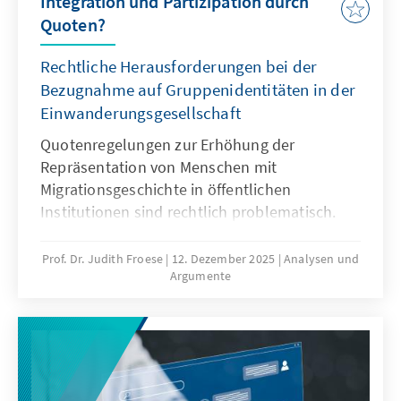
Integration und Partizipation durch
Quoten?
Rechtliche Herausforderungen bei der
Bezugnahme auf Gruppenidentitäten in der
Einwanderungsgesellschaft
Quotenregelungen zur Erhöhung der
Repräsentation von Menschen mit
Migrationsgeschichte in öffentlichen
Institutionen sind rechtlich problematisch.
Das Grundgesetz verbietet Differenzierungen
nach Herkunft. Für Quoten zugunsten von
Prof. Dr. Judith Froese
12. Dezember 2025
Analysen und
Argumente
Menschen mit Migrationsgeschichte fehlt eine
verfassungsrechtliche Grundlage. Das Papier
zeigt: Sonderregelungen für neu
eingewanderte Menschen sind nur zu Beginn
sinnvoll. Später besteht die herausfordernde
Aufgabe der Abgrenzung der Gruppe.