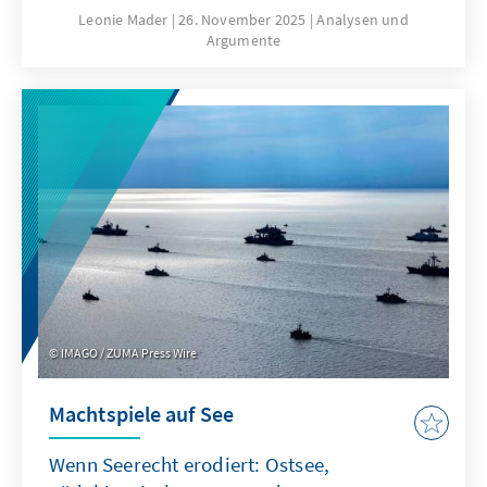
hierfür sind nicht nur technische
Leonie Mader
26. November 2025
Analysen und
Argumente
Eigenschaften von ChatGPT, sondern auch
Produkteigenschaften wie die Transparenz
oder die Spezifikation. Für Europa geht es
deshalb nicht darum, ChatGPT mit
Verzögerung nachzubauen. Vielmehr gilt es
eigene Modelle zu entwickeln oder
außereuropäische so anzupassen, dass sie als
Produkte besser zu den institutionalisierten
Strukturen passen.
IMAGO / ZUMA Press Wire
Machtspiele auf See
Wenn Seerecht erodiert: Ostsee,