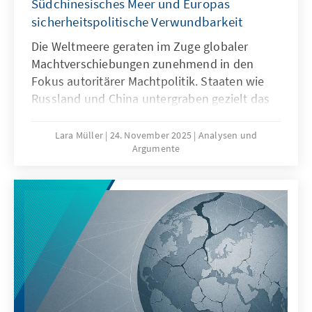
Südchinesisches Meer und Europas
sicherheitspolitische Verwundbarkeit
Die Weltmeere geraten im Zuge globaler
Machtverschiebungen zunehmend in den
Fokus autoritärer Machtpolitik. Staaten wie
Russland und China untergraben gezielt das
Seerecht, um maritime Räume strategisch zu
formen – eine Praxis, die als „Lawfare“
Lara Müller
24. November 2025
Analysen und
Argumente
bekannt ist. In der Ostsee zeigen
Sabotageakte Europas Verwundbarkeit, im
Südchinesischen Meer demonstriert China,
wie Recht zur Machtfrage wird. Beide Fälle
verdeutlichen: Wo das Seerecht unterwandert
wird, geraten Europas Sicherheit,
Handlungsfähigkeit und die regelbasierte
Ordnung ins Wanken.