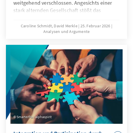
weitgehend verschlossen. Angesichts einer
stark alternden Gesellschaft stößt das
Wirtschaftsmodell Chinas zunehmend an
seine Grenzen, was die gezielte Anwerbung
Caroline Schmidt, David Merkle
25. Februar 2026
Analysen und Argumente
ausländischer Fach- und Arbeitskräfte auf
absehbare Zeit erfordern könnte. Für
Deutschland und Europa könnte mit China ein
neuer Wettbewerber im globalen Wettbewerb
um Talente entstehen.
SmarterPix / alphaspirit