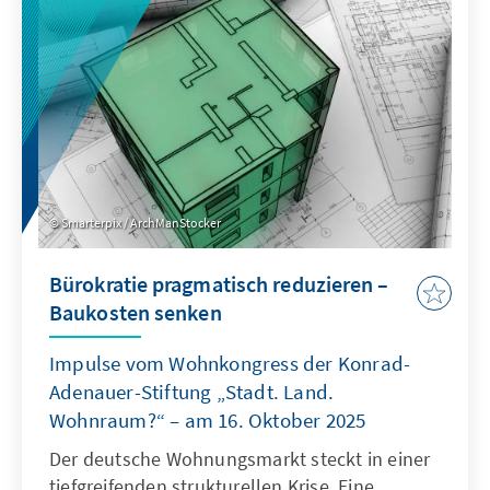
als Quasi-Sekretariat institutionell stärkt und
ihre Arbeitsweise stärker auf umsetzbare
Ergebnisse ausrichtet.
Smarterpix / ArchManStocker
Bürokratie pragmatisch reduzieren –
Baukosten senken
Impulse vom Wohnkongress der Konrad-
Adenauer-Stiftung „Stadt. Land.
Wohnraum?“ – am 16. Oktober 2025
Der deutsche Wohnungsmarkt steckt in einer
tiefgreifenden strukturellen Krise. Eine