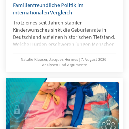
Familienfreundliche Politik im
internationalen Vergleich
Trotz eines seit Jahren stabilen
Kinderwunsches sinkt die Geburtenrate in
Deutschland auf einen historischen Tiefstand.
Welche Hürden erschweren jungen Menschen
die Familiengründung und welche politischen
Rahmenbedingungen können dazu beitragen,
Natalie Klauser, Jacques Hermes
7. August 2026
Analysen und Argumente
dass mehr Kinderwünsche verwirklicht
werden? Aktuelle Forschungsergebnisse und
ein Vergleich familienpolitischer Ansätze
verschiedener Länder liefern Hinweise für
eine bedarfsgerechte Weiterentwicklung der
Familienpolitik in Deutschland.