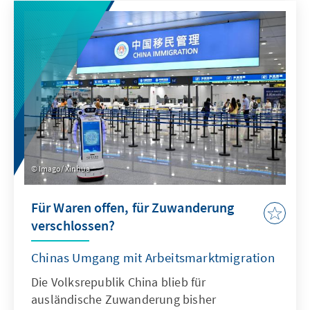
Antwort. Dafür bedarf es einer KI-Strategie,
die wesentliche Herausforderungen gezielt
adressiert und die Möglichkeiten von KI nach
ethischen Richtlinien aktiv nutzt, um effizient
abschrecken zu können.
Imago/ Xinhua
Für Waren offen, für Zuwanderung
verschlossen?
Chinas Umgang mit Arbeitsmarktmigration
Die Volksrepublik China blieb für
ausländische Zuwanderung bisher