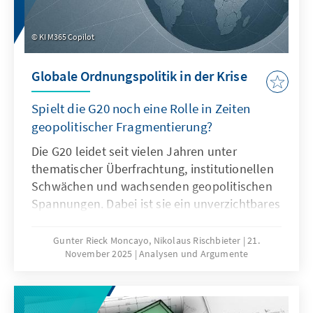
KI M365 Copilot
Globale Ordnungspolitik in der Krise
Spielt die G20 noch eine Rolle in Zeiten
geopolitischer Fragmentierung?
Die G20 leidet seit vielen Jahren unter
thematischer Überfrachtung, institutionellen
Schwächen und wachsenden geopolitischen
Spannungen. Dabei ist sie ein unverzichtbares
Format für die globale Ordnungspolitik und
muss daher ihre Legitimität und Wirksamkeit
Gunter Rieck Moncayo, Nikolaus Rischbieter
21.
November 2025
Analysen und Argumente
zurückgewinnen. Dies kann nur gelingen,
wenn die G20 sich auf ihr Kernmandat
konzentriert, die Troika zu einer mehrjährigen
Planungsinstanz weiterentwickelt, die OECD