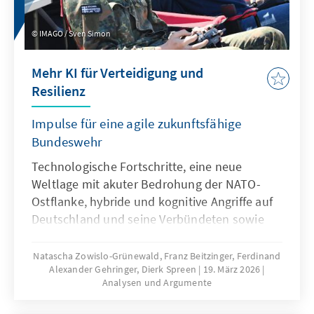
IMAGO / Sven Simon
Mehr KI für Verteidigung und
Resilienz
Impulse für eine agile zukunftsfähige
Bundeswehr
Technologische Fortschritte, eine neue
Weltlage mit akuter Bedrohung der NATO-
Ostflanke, hybride und kognitive Angriffe auf
Deutschland und seine Verbündeten sowie
veränderte Kommunikationsbedingungen
stellen die Bundeswehr vor neue
Natascha Zowislo-Grünewald, Franz Beitzinger, Ferdinand
Alexander Gehringer, Dierk Spreen
19. März 2026
Herausforderungen. Künstliche Intelligenz ist
Analysen und Argumente
aber nicht nur Treiber bei diesen
Entwicklungen, sondern zugleich eine