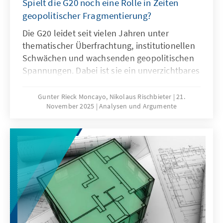
Spielt die G20 noch eine Rolle in Zeiten
geopolitischer Fragmentierung?
Die G20 leidet seit vielen Jahren unter
thematischer Überfrachtung, institutionellen
Schwächen und wachsenden geopolitischen
Spannungen. Dabei ist sie ein unverzichtbares
Format für die globale Ordnungspolitik und
muss daher ihre Legitimität und Wirksamkeit
Gunter Rieck Moncayo, Nikolaus Rischbieter
21.
November 2025
Analysen und Argumente
zurückgewinnen. Dies kann nur gelingen,
wenn die G20 sich auf ihr Kernmandat
konzentriert, die Troika zu einer mehrjährigen
Planungsinstanz weiterentwickelt, die OECD
als Quasi-Sekretariat institutionell stärkt und
ihre Arbeitsweise stärker auf umsetzbare
Ergebnisse ausrichtet.