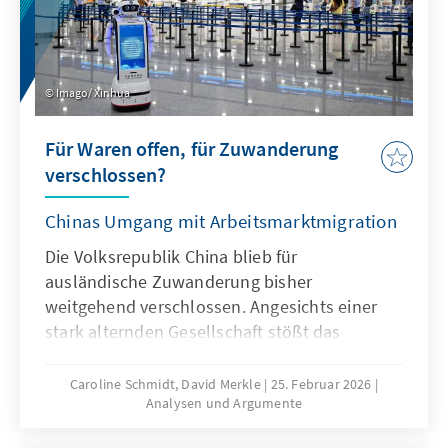
Imago/ Xinhua
Für Waren offen, für Zuwanderung
verschlossen?
Chinas Umgang mit Arbeitsmarktmigration
Die Volksrepublik China blieb für
ausländische Zuwanderung bisher
weitgehend verschlossen. Angesichts einer
stark alternden Gesellschaft stößt das
Wirtschaftsmodell Chinas zunehmend an
seine Grenzen, was die gezielte Anwerbung
Caroline Schmidt, David Merkle
25. Februar 2026
Analysen und Argumente
ausländischer Fach- und Arbeitskräfte auf
absehbare Zeit erfordern könnte. Für