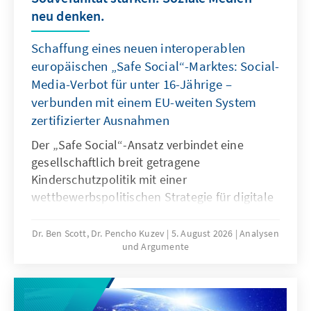
neu denken.
Schaffung eines neuen interoperablen
europäischen „Safe Social“-Marktes: Social-
Media-Verbot für unter 16-Jährige –
verbunden mit einem EU-weiten System
zertifizierter Ausnahmen
Der „Safe Social“-Ansatz verbindet eine
gesellschaftlich breit getragene
Kinderschutzpolitik mit einer
wettbewerbspolitischen Strategie für digitale
Souveränität. Mit dem Social-Media-Verbot für
unter 16-Jährige reagieren viele Staaten auf
Dr. Ben Scott, Dr. Pencho Kuzev
5. August 2026
Analysen
und Argumente
gefährliche digitale Produkte und die
jahrelange Untätigkeit marktbeherrschender
Plattformen. Es sollte mit einem EU-weiten
System zertifizierter Ausnahmen verbunden