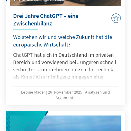
Drei Jahre ChatGPT – eine
Zwischenbilanz
Wo stehen wir und welche Zukunft hat die
europäische Wirtschaft?
ChatGPT hat sich in Deutschland im privaten
Bereich und vorwiegend bei Jüngeren schnell
verbreitet. Unternehmen nutzen die Technik
als Künstliche Intelligenz hingegen eher
zögerlich und explorativ. Ausschlaggebend
hierfür sind nicht nur technische
Leonie Mader
26. November 2025
Analysen und
Argumente
Eigenschaften von ChatGPT, sondern auch
Produkteigenschaften wie die Transparenz
oder die Spezifikation. Für Europa geht es
deshalb nicht darum, ChatGPT mit
Verzögerung nachzubauen. Vielmehr gilt es