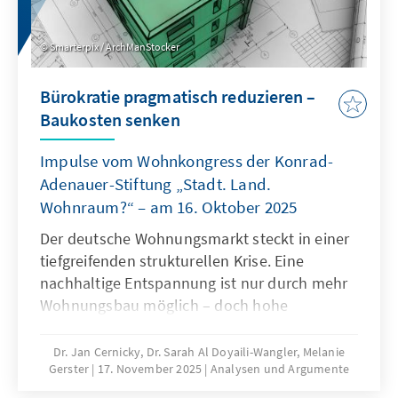
Smarterpix / ArchManStocker
Bürokratie pragmatisch reduzieren –
Baukosten senken
Impulse vom Wohnkongress der Konrad-
Adenauer-Stiftung „Stadt. Land.
Wohnraum?“ – am 16. Oktober 2025
Der deutsche Wohnungsmarkt steckt in einer
tiefgreifenden strukturellen Krise. Eine
nachhaltige Entspannung ist nur durch mehr
Wohnungsbau möglich – doch hohe
Baukosten und komplexe regulatorische
Vorgaben bremsen die Bautätigkeit erheblich.
Dr. Jan Cernicky, Dr. Sarah Al Doyaili-Wangler, Melanie
Gerster
17. November 2025
Analysen und Argumente
Zur Lösung des Problems bedarf es einer
dringenden Reduktion regulatorischer