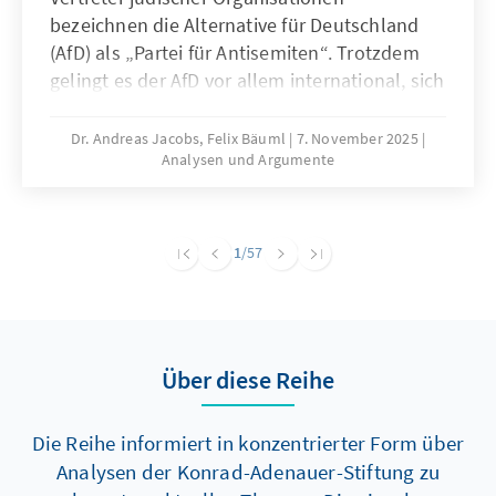
bezeichnen die Alternative für Deutschland
(AfD) als „Partei für Antisemiten“. Trotzdem
gelingt es der AfD vor allem international, sich
als Vorkämpferin israelischer Interessen und
als Beschützerin jüdischen Lebens in
Dr. Andreas Jacobs, Felix Bäuml
7. November 2025
Analysen und Argumente
Deutschland zu positionieren. Diese
Positionierung widerspricht einer Reihe
anderer in der Partei vertretener Positionen
und erfüllt mehrere politische Funktionen.
1
/57
Hierzu zählen vor allem die Legitimierung von
Muslimfeindlichkeit, der Angriff auf politische
Gegner und die Ablenkung von Extremismus
und Antisemitismus in den eigenen Reihen.
Über diese Reihe
Die Reihe informiert in konzentrierter Form über
Analysen der Konrad-Adenauer-Stiftung zu