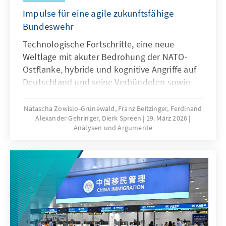
Impulse für eine agile zukunftsfähige
Bundeswehr
Technologische Fortschritte, eine neue
Weltlage mit akuter Bedrohung der NATO-
Ostflanke, hybride und kognitive Angriffe auf
Deutschland und seine Verbündeten sowie
veränderte Kommunikationsbedingungen
stellen die Bundeswehr vor neue
Natascha Zowislo-Grünewald, Franz Beitzinger, Ferdinand
Alexander Gehringer, Dierk Spreen
19. März 2026
Herausforderungen. Künstliche Intelligenz ist
Analysen und Argumente
aber nicht nur Treiber bei diesen
Entwicklungen, sondern zugleich eine
Antwort. Dafür bedarf es einer KI-Strategie,
die wesentliche Herausforderungen gezielt
adressiert und die Möglichkeiten von KI nach
ethischen Richtlinien aktiv nutzt, um effizient
abschrecken zu können.