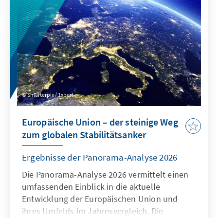
werden, um die Regeln für digitale Dienste
neu auszurichten: Kinder müssen wirksam
geschützt werden, zugleich muss der Markt
für europäische Alternativen zum heutigen
Oligopol geöffnet werden.
Smarterpix / 1xpert
Europäische Union – der steinige Weg
zum globalen Stabilitätsanker
Ergebnisse der Panorama-Analyse 2026
Die Panorama-Analyse 2026 vermittelt einen
umfassenden Einblick in die aktuelle
Entwicklung der Europäischen Union und
ihres Umfelds im Jahresvergleich. Die