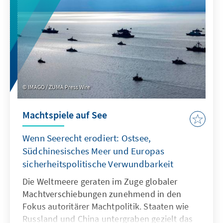
eigene Modelle zu entwickeln oder
außereuropäische so anzupassen, dass sie als
Produkte besser zu den institutionalisierten
Strukturen passen.
IMAGO / ZUMA Press Wire
Machtspiele auf See
Wenn Seerecht erodiert: Ostsee,
Südchinesisches Meer und Europas
sicherheitspolitische Verwundbarkeit
Die Weltmeere geraten im Zuge globaler
Machtverschiebungen zunehmend in den
Fokus autoritärer Machtpolitik. Staaten wie
Russland und China untergraben gezielt das