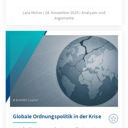
Seerecht, um maritime Räume strategisch zu
formen – eine Praxis, die als „Lawfare“
Lara Müller
24. November 2025
Analysen und
Argumente
bekannt ist. In der Ostsee zeigen
Sabotageakte Europas Verwundbarkeit, im
Südchinesischen Meer demonstriert China,
wie Recht zur Machtfrage wird. Beide Fälle
verdeutlichen: Wo das Seerecht unterwandert
wird, geraten Europas Sicherheit,
Handlungsfähigkeit und die regelbasierte
Ordnung ins Wanken.
KI M365 Copilot
Globale Ordnungspolitik in der Krise