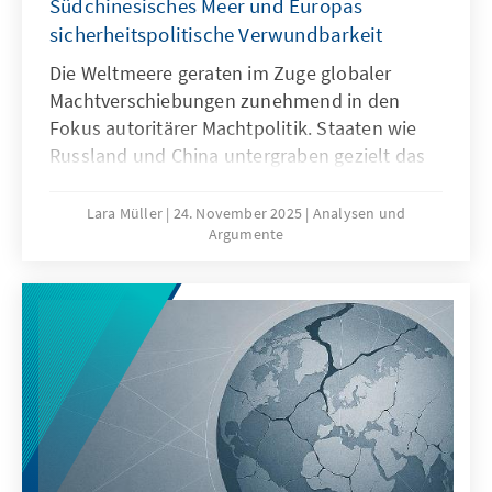
Südchinesisches Meer und Europas
sicherheitspolitische Verwundbarkeit
Die Weltmeere geraten im Zuge globaler
Machtverschiebungen zunehmend in den
Fokus autoritärer Machtpolitik. Staaten wie
Russland und China untergraben gezielt das
Seerecht, um maritime Räume strategisch zu
formen – eine Praxis, die als „Lawfare“
Lara Müller
24. November 2025
Analysen und
Argumente
bekannt ist. In der Ostsee zeigen
Sabotageakte Europas Verwundbarkeit, im
Südchinesischen Meer demonstriert China,
wie Recht zur Machtfrage wird. Beide Fälle
verdeutlichen: Wo das Seerecht unterwandert
wird, geraten Europas Sicherheit,
Handlungsfähigkeit und die regelbasierte
Ordnung ins Wanken.