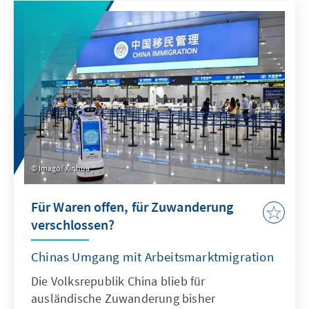
Antwort. Dafür bedarf es einer KI-Strategie,
die wesentliche Herausforderungen gezielt
adressiert und die Möglichkeiten von KI nach
ethischen Richtlinien aktiv nutzt, um effizient
abschrecken zu können.
Imago/ Xinhua
Für Waren offen, für Zuwanderung
verschlossen?
Chinas Umgang mit Arbeitsmarktmigration
Die Volksrepublik China blieb für
ausländische Zuwanderung bisher