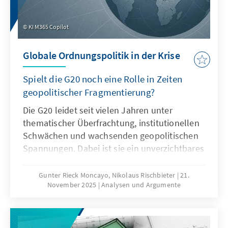
KI M365 Copilot
Globale Ordnungspolitik in der Krise
Spielt die G20 noch eine Rolle in Zeiten
geopolitischer Fragmentierung?
Die G20 leidet seit vielen Jahren unter
thematischer Überfrachtung, institutionellen
Schwächen und wachsenden geopolitischen
Spannungen. Dabei ist sie ein unverzichtbares
Format für die globale Ordnungspolitik und
muss daher ihre Legitimität und Wirksamkeit
Gunter Rieck Moncayo, Nikolaus Rischbieter
21.
November 2025
Analysen und Argumente
zurückgewinnen. Dies kann nur gelingen,
wenn die G20 sich auf ihr Kernmandat
konzentriert, die Troika zu einer mehrjährigen
Planungsinstanz weiterentwickelt, die OECD