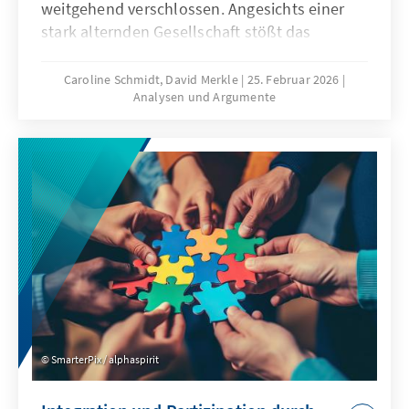
weitgehend verschlossen. Angesichts einer
stark alternden Gesellschaft stößt das
Wirtschaftsmodell Chinas zunehmend an
seine Grenzen, was die gezielte Anwerbung
Caroline Schmidt, David Merkle
25. Februar 2026
Analysen und Argumente
ausländischer Fach- und Arbeitskräfte auf
absehbare Zeit erfordern könnte. Für
Deutschland und Europa könnte mit China ein
neuer Wettbewerber im globalen Wettbewerb
um Talente entstehen.
SmarterPix / alphaspirit