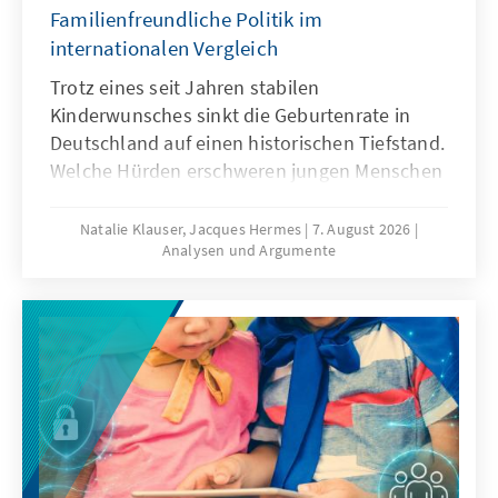
Familienfreundliche Politik im
internationalen Vergleich
Trotz eines seit Jahren stabilen
Kinderwunsches sinkt die Geburtenrate in
Deutschland auf einen historischen Tiefstand.
Welche Hürden erschweren jungen Menschen
die Familiengründung und welche politischen
Rahmenbedingungen können dazu beitragen,
Natalie Klauser, Jacques Hermes
7. August 2026
Analysen und Argumente
dass mehr Kinderwünsche verwirklicht
werden? Aktuelle Forschungsergebnisse und
ein Vergleich familienpolitischer Ansätze
verschiedener Länder liefern Hinweise für
eine bedarfsgerechte Weiterentwicklung der
Familienpolitik in Deutschland.