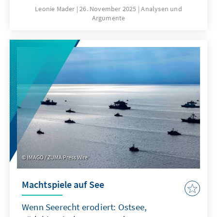
hierfür sind nicht nur technische
Leonie Mader
26. November 2025
Analysen und
Argumente
Eigenschaften von ChatGPT, sondern auch
Produkteigenschaften wie die Transparenz
oder die Spezifikation. Für Europa geht es
deshalb nicht darum, ChatGPT mit
Verzögerung nachzubauen. Vielmehr gilt es
eigene Modelle zu entwickeln oder
außereuropäische so anzupassen, dass sie als
Produkte besser zu den institutionalisierten
Strukturen passen.
IMAGO / ZUMA Press Wire
Machtspiele auf See
Wenn Seerecht erodiert: Ostsee,