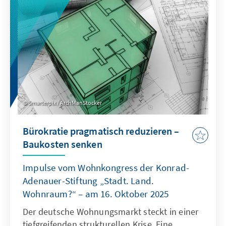
als Quasi-Sekretariat institutionell stärkt und
ihre Arbeitsweise stärker auf umsetzbare
Ergebnisse ausrichtet.
Smarterpix / ArchManStocker
Bürokratie pragmatisch reduzieren –
Baukosten senken
Impulse vom Wohnkongress der Konrad-
Adenauer-Stiftung „Stadt. Land.
Wohnraum?“ – am 16. Oktober 2025
Der deutsche Wohnungsmarkt steckt in einer
tiefgreifenden strukturellen Krise. Eine