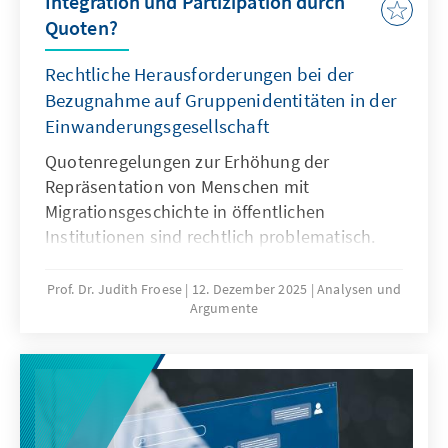
Integration und Partizipation durch
Quoten?
Rechtliche Herausforderungen bei der
Bezugnahme auf Gruppenidentitäten in der
Einwanderungsgesellschaft
Quotenregelungen zur Erhöhung der
Repräsentation von Menschen mit
Migrationsgeschichte in öffentlichen
Institutionen sind rechtlich problematisch.
Das Grundgesetz verbietet Differenzierungen
nach Herkunft. Für Quoten zugunsten von
Prof. Dr. Judith Froese
12. Dezember 2025
Analysen und
Argumente
Menschen mit Migrationsgeschichte fehlt eine
verfassungsrechtliche Grundlage. Das Papier
zeigt: Sonderregelungen für neu
eingewanderte Menschen sind nur zu Beginn
sinnvoll. Später besteht die herausfordernde
Aufgabe der Abgrenzung der Gruppe.