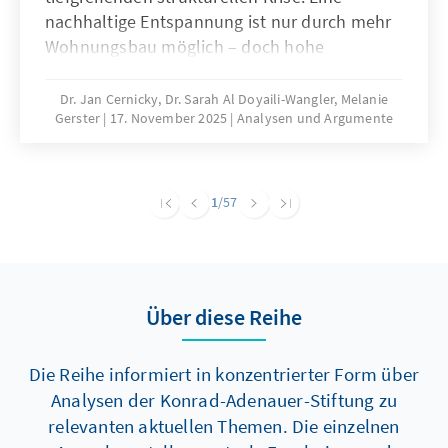
nachhaltige Entspannung ist nur durch mehr
Wohnungsbau möglich – doch hohe
Baukosten und komplexe regulatorische
Vorgaben bremsen die Bautätigkeit erheblich.
Dr. Jan Cernicky, Dr. Sarah Al Doyaili-Wangler, Melanie
Gerster
17. November 2025
Analysen und Argumente
Zur Lösung des Problems bedarf es einer
dringenden Reduktion regulatorischer
Komplexität.
1
/57
Über diese Reihe
Die Reihe informiert in konzentrierter Form über
Analysen der Konrad-Adenauer-Stiftung zu
relevanten aktuellen Themen. Die einzelnen