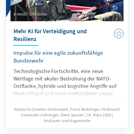
IMAGO / Sven Simon
Mehr KI für Verteidigung und
Resilienz
Impulse für eine agile zukunftsfähige
Bundeswehr
Technologische Fortschritte, eine neue
Weltlage mit akuter Bedrohung der NATO-
Ostflanke, hybride und kognitive Angriffe auf
Deutschland und seine Verbündeten sowie
veränderte Kommunikationsbedingungen
stellen die Bundeswehr vor neue
Natascha Zowislo-Grünewald, Franz Beitzinger, Ferdinand
Alexander Gehringer, Dierk Spreen
19. März 2026
Herausforderungen. Künstliche Intelligenz ist
Analysen und Argumente
aber nicht nur Treiber bei diesen
Entwicklungen, sondern zugleich eine