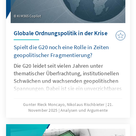
KI M365 Copilot
Globale Ordnungspolitik in der Krise
Spielt die G20 noch eine Rolle in Zeiten
geopolitischer Fragmentierung?
Die G20 leidet seit vielen Jahren unter
thematischer Überfrachtung, institutionellen
Schwächen und wachsenden geopolitischen
Spannungen. Dabei ist sie ein unverzichtbares
Format für die globale Ordnungspolitik und
muss daher ihre Legitimität und Wirksamkeit
Gunter Rieck Moncayo, Nikolaus Rischbieter
21.
November 2025
Analysen und Argumente
zurückgewinnen. Dies kann nur gelingen,
wenn die G20 sich auf ihr Kernmandat
konzentriert, die Troika zu einer mehrjährigen
Planungsinstanz weiterentwickelt, die OECD