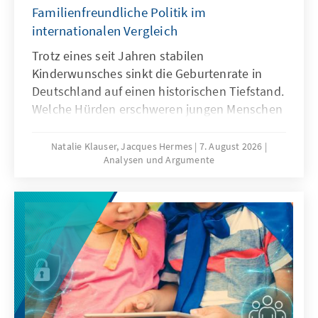
Familienfreundliche Politik im
internationalen Vergleich
Trotz eines seit Jahren stabilen
Kinderwunsches sinkt die Geburtenrate in
Deutschland auf einen historischen Tiefstand.
Welche Hürden erschweren jungen Menschen
die Familiengründung und welche politischen
Rahmenbedingungen können dazu beitragen,
Natalie Klauser, Jacques Hermes
7. August 2026
Analysen und Argumente
dass mehr Kinderwünsche verwirklicht
werden? Aktuelle Forschungsergebnisse und
ein Vergleich familienpolitischer Ansätze
verschiedener Länder liefern Hinweise für
eine bedarfsgerechte Weiterentwicklung der
Familienpolitik in Deutschland.