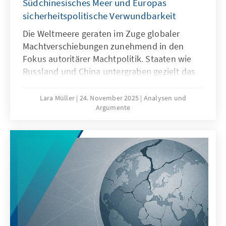
Südchinesisches Meer und Europas
sicherheitspolitische Verwundbarkeit
Die Weltmeere geraten im Zuge globaler
Machtverschiebungen zunehmend in den
Fokus autoritärer Machtpolitik. Staaten wie
Russland und China untergraben gezielt das
Seerecht, um maritime Räume strategisch zu
formen – eine Praxis, die als „Lawfare“
Lara Müller
24. November 2025
Analysen und
Argumente
bekannt ist. In der Ostsee zeigen
Sabotageakte Europas Verwundbarkeit, im
Südchinesischen Meer demonstriert China,
wie Recht zur Machtfrage wird. Beide Fälle
verdeutlichen: Wo das Seerecht unterwandert
wird, geraten Europas Sicherheit,
Handlungsfähigkeit und die regelbasierte
Ordnung ins Wanken.