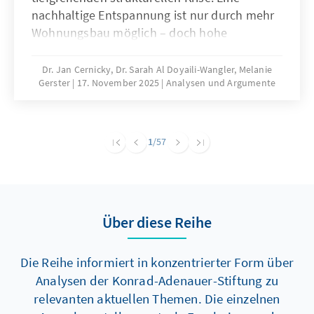
nachhaltige Entspannung ist nur durch mehr
Wohnungsbau möglich – doch hohe
Baukosten und komplexe regulatorische
Vorgaben bremsen die Bautätigkeit erheblich.
Dr. Jan Cernicky, Dr. Sarah Al Doyaili-Wangler, Melanie
Gerster
17. November 2025
Analysen und Argumente
Zur Lösung des Problems bedarf es einer
dringenden Reduktion regulatorischer
Komplexität.
1
/57
Über diese Reihe
Die Reihe informiert in konzentrierter Form über
Analysen der Konrad-Adenauer-Stiftung zu
relevanten aktuellen Themen. Die einzelnen