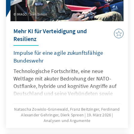
IMAGO / Sven Simon
Mehr KI für Verteidigung und
Resilienz
Impulse für eine agile zukunftsfähige
Bundeswehr
Technologische Fortschritte, eine neue
Weltlage mit akuter Bedrohung der NATO-
Ostflanke, hybride und kognitive Angriffe auf
Deutschland und seine Verbündeten sowie
veränderte Kommunikationsbedingungen
stellen die Bundeswehr vor neue
Natascha Zowislo-Grünewald, Franz Beitzinger, Ferdinand
Alexander Gehringer, Dierk Spreen
19. März 2026
Herausforderungen. Künstliche Intelligenz ist
Analysen und Argumente
aber nicht nur Treiber bei diesen
Entwicklungen, sondern zugleich eine