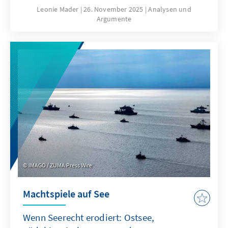
hierfür sind nicht nur technische
Leonie Mader
26. November 2025
Analysen und
Argumente
Eigenschaften von ChatGPT, sondern auch
Produkteigenschaften wie die Transparenz
oder die Spezifikation. Für Europa geht es
deshalb nicht darum, ChatGPT mit
Verzögerung nachzubauen. Vielmehr gilt es
eigene Modelle zu entwickeln oder
außereuropäische so anzupassen, dass sie als
Produkte besser zu den institutionalisierten
Strukturen passen.
IMAGO / ZUMA Press Wire
Machtspiele auf See
Wenn Seerecht erodiert: Ostsee,