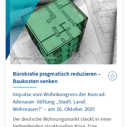
als Quasi-Sekretariat institutionell stärkt und
ihre Arbeitsweise stärker auf umsetzbare
Ergebnisse ausrichtet.
Smarterpix / ArchManStocker
Bürokratie pragmatisch reduzieren –
Baukosten senken
Impulse vom Wohnkongress der Konrad-
Adenauer-Stiftung „Stadt. Land.
Wohnraum?“ – am 16. Oktober 2025
Der deutsche Wohnungsmarkt steckt in einer
tiefgreifenden strukturellen Krise. Eine