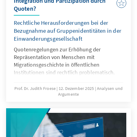
Integration und Partizipation durch
Quoten?
Rechtliche Herausforderungen bei der
Bezugnahme auf Gruppenidentitäten in der
Einwanderungsgesellschaft
Quotenregelungen zur Erhöhung der
Repräsentation von Menschen mit
Migrationsgeschichte in öffentlichen
Institutionen sind rechtlich problematisch.
Das Grundgesetz verbietet Differenzierungen
nach Herkunft. Für Quoten zugunsten von
Prof. Dr. Judith Froese
12. Dezember 2025
Analysen und
Argumente
Menschen mit Migrationsgeschichte fehlt eine
verfassungsrechtliche Grundlage. Das Papier
zeigt: Sonderregelungen für neu
eingewanderte Menschen sind nur zu Beginn
sinnvoll. Später besteht die herausfordernde
Aufgabe der Abgrenzung der Gruppe.