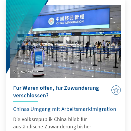
Antwort. Dafür bedarf es einer KI-Strategie,
die wesentliche Herausforderungen gezielt
adressiert und die Möglichkeiten von KI nach
ethischen Richtlinien aktiv nutzt, um effizient
abschrecken zu können.
Imago/ Xinhua
Für Waren offen, für Zuwanderung
verschlossen?
Chinas Umgang mit Arbeitsmarktmigration
Die Volksrepublik China blieb für
ausländische Zuwanderung bisher