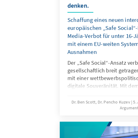
denken.
Schaffung eines neuen inte
europäischen „Safe Social“-
Media-Verbot für unter 16-J
mit einem EU-weiten System 
Ausnahmen
Der „Safe Social“-Ansatz verb
gesellschaftlich breit getrag
mit einer wettbewerbspolitisc
digitale Souveränität. Mit de
für unter 16-Jährige reagieren
gefährliche digitale Produkte
Dr. Ben Scott, Dr. Pencho Kuzev
5.
Argumen
Untätigkeit marktbeherrschen
sollte mit einem EU-weiten Sy
Ausnahmen verbunden werden
digitale Dienste neu auszuri