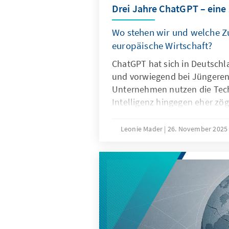
Drei Jahre ChatGPT – eine
Wo stehen wir und welche Zu
europäische Wirtschaft?
ChatGPT hat sich in Deutschl
und vorwiegend bei Jüngeren 
Unternehmen nutzen die Tech
Intelligenz hingegen eher zög
Ausschlaggebend hierfür sind
Eigenschaften von ChatGPT, 
Leonie Mader
26. November 202
Produkteigenschaften wie die
Spezifikation. Für Europa geh
darum, ChatGPT mit Verzöge
Vielmehr gilt es eigene Model
außereuropäische so anzupass
Produkte besser zu den instit
Strukturen passen.