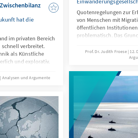
Einwanderungsgesellsch
 Zwischenbilanz
Quotenregelungen zur Er
kunft hat die
von Menschen mit Migrati
öffentlichen Institutionen
problematisch. Das Grund
and im privaten Bereich
Differenzierungen nach H
schnell verbreitet.
zugunsten von Menschen 
Prof. Dr. Judith Froese
12.
nik als Künstliche
Arg
fehlt eine verfassungsrec
erlich und explorativ.
Papier zeigt: Sonderregel
 nicht nur technische
eingewanderte Menschen 
sondern auch
5
Analysen und Argumente
sinnvoll. Später besteht 
 Transparenz oder die
Aufgabe der Abgrenzung 
t es deshalb nicht
rung nachzubauen.
le zu entwickeln oder
en, dass sie als
utionalisierten