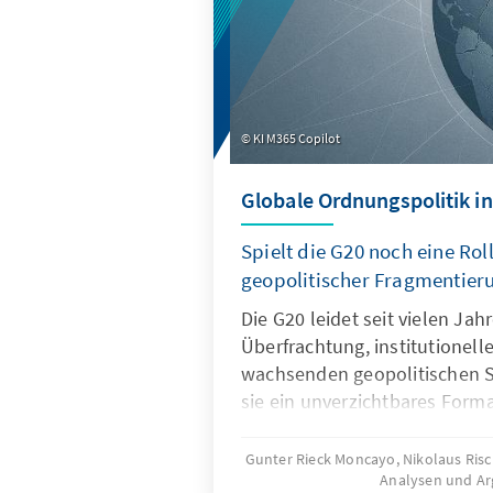
KI M365 Copilot
Globale Ordnungspolitik in
Spielt die G20 noch eine Roll
geopolitischer Fragmentier
Die G20 leidet seit vielen Ja
Überfrachtung, institutionel
wachsenden geopolitischen S
sie ein unverzichtbares Forma
Ordnungspolitik und muss dah
und Wirksamkeit zurückgewin
Gunter Rieck Moncayo, Nikolaus Ris
Analysen und A
gelingen, wenn die G20 sich 