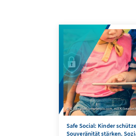
© Rawpixel/smarterpix.com, mit KI bearbei
Safe Social: Kinder schütze
Souveränität stärken. Soz