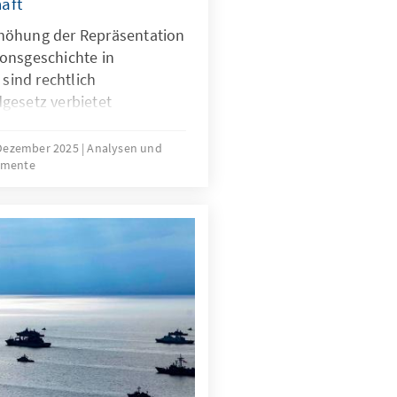
aft
höhung der Repräsentation
onsgeschichte in
 sind rechtlich
gesetz verbietet
erkunft. Für Quoten
mit Migrationsgeschichte
 Dezember 2025
Analysen und
umente
htliche Grundlage. Das
ungen für neu
sind nur zu Beginn
die herausfordernde
der Gruppe.