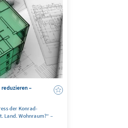
. Beide Fälle
erecht unterwandert wird,
it, Handlungsfähigkeit und
g ins Wanken.
 reduzieren –
ess der Konrad-
dt. Land. Wohnraum?“ –