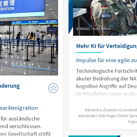
ugleich muss der Markt
 zum heutigen Oligopol
IMAGO / Sven Simon
Mehr KI für Verteidigun
Impulse für eine agile 
Technologische Fortschrit
akuter Bedrohung der NA
anderung
kognitive Angriffe auf De
Verbündeten sowie verän
Kommunikationsbedingun
marktmigration
Bundeswehr vor neue He
Natascha Zowislo-Grünewald
Alexander Gehringer, Dierk Sp
Künstliche Intelligenz ist 
 für ausländische
Arg
diesen Entwicklungen, so
end verschlossen.
Antwort. Dafür bedarf es e
den Gesellschaft stößt