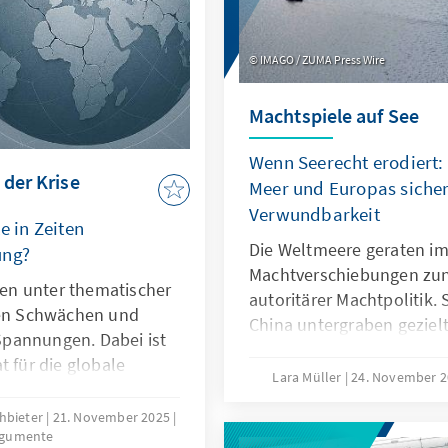
IMAGO / ZUMA Press Wire
Machtspiele auf See
Wenn Seerecht erodiert:
 der Krise
Meer und Europas sicher
Verwundbarkeit
e in Zeiten
Die Weltmeere geraten im
ung?
Machtverschiebungen zu
hren unter thematischer
autoritärer Machtpolitik.
len Schwächen und
China untergraben geziel
pannungen. Dabei ist
maritime Räume strategisc
t für die globale
die als „Lawfare“ bekannt 
Lara Müller
24. November 
er ihre Legitimität
Sabotageakte Europas Ve
nen. Dies kann nur
chbieter
21. November 2025
Südchinesischen Meer dem
rgumente
auf ihr Kernmandat