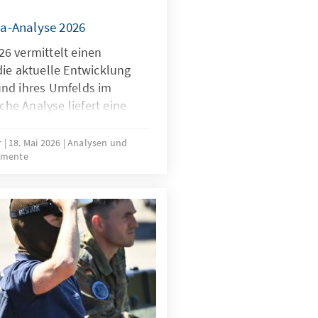
a-Analyse 2026
6 vermittelt einen
die aktuelle Entwicklung
und ihres Umfelds im
iche Analyse liefert eine
rtbestimmung in den
 Wettbewerbsfähigkeit,
r
18. Mai 2026
Analysen und
umente
tung der Mitgliedstaaten
rch die Verwendung
iver Indikatoren gibt sie
tuelle Trends und