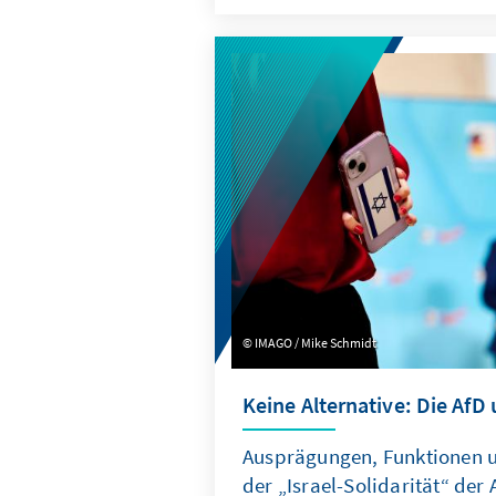
konzentriert, die Troika zu e
Planungsinstanz weiterentwic
Quasi-Sekretariat institutione
Arbeitsweise stärker auf ums
ausrichtet.
IMAGO / Mike Schmidt
Keine Alternative: Die AfD 
Ausprägungen, Funktionen
der „Israel-Solidarität“ der 