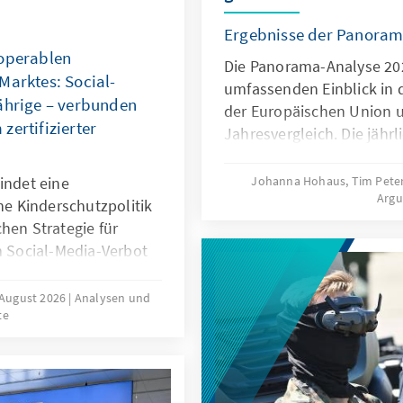
Ergebnisse der Panoram
roperablen
Die Panorama-Analyse 202
Marktes: Social-
umfassenden Einblick in 
ährige – verbunden
der Europäischen Union 
zertifizierter
Jahresvergleich. Die jährl
multithematische Stando
Bereichen Innovation und
indet eine
Johanna Hohaus, Tim Pete
Arg
Europapolitische Ausrich
ene Kinderschutzpolitik
und Globales Umfeld. Du
hen Strategie für
qualitativer und quantitat
m Social-Media-Verbot
fundierte Einblicke in ak
 viele Staaten auf
Entwicklungen.
 und die jahrelange
 August 2026
Analysen und
te
der Plattformen. Es
stem zertifizierter
, um die Regeln für
chten: Kinder müssen