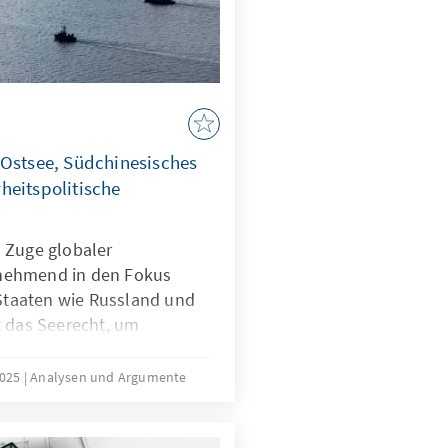
 Ostsee, Südchinesisches
heitspolitische
 Zuge globaler
nehmend in den Fokus
 Staaten wie Russland und
t das Seerecht, um
h zu formen – eine Praxis,
ist. In der Ostsee zeigen
2025
Analysen und Argumente
rwundbarkeit, im
onstriert China, wie