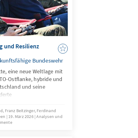
g und Resilienz
zukunftsfähige Bundeswehr
te, eine neue Weltlage mit
TO-Ostflanke, hybride und
utschland und seine
derte
gen stellen die
rausforderungen.
, Franz Beitzinger, Ferdinand
reen
19. März 2026
Analysen und
aber nicht nur Treiber bei
umente
ndern zugleich eine
iner KI-Strategie, die