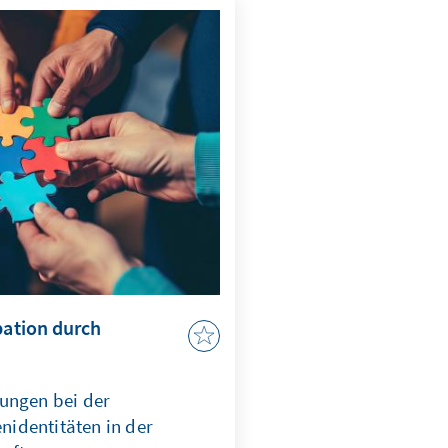
ungen gezielt adressiert
n KI nach ethischen
m effizient abschrecken zu
pation durch
ungen bei der
identitäten in der