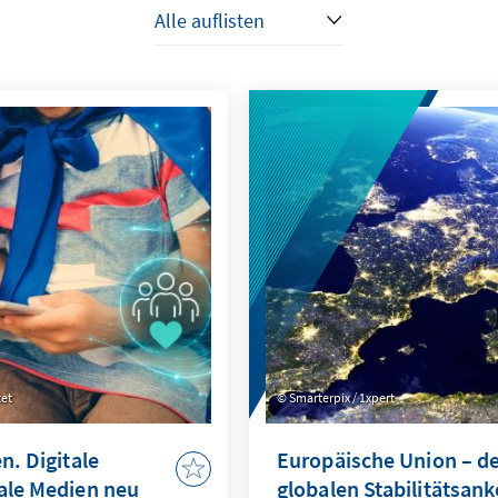
tet
Smarterpix / 1xpert
n. Digitale
Europäische Union – d
iale Medien neu
globalen Stabilitätsank