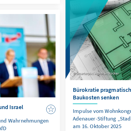
Recht zur Machtfrage wird
iner mehrjährigen
verdeutlichen: Wo das Se
kelt, die OECD als
geraten Europas Sicherhe
ll stärkt und ihre
die regelbasierte Ordnun
etzbare Ergebnisse
Smarterpix / ArchManStocker
Bürokratie pragmatisch
Baukosten senken
und Israel
Impulse vom Wohnkongr
Adenauer-Stiftung „Sta
 und Wahrnehmungen
am 16. Oktober 2025
AfD