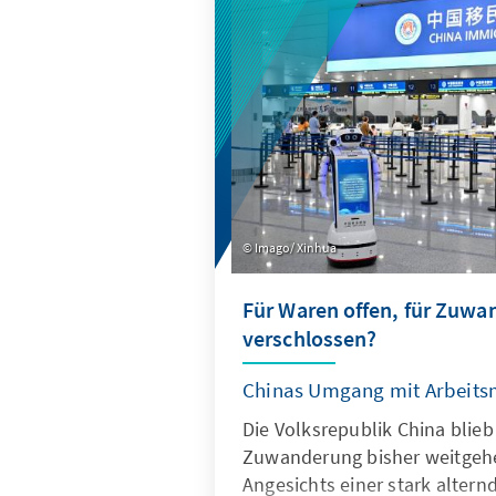
wirksam geschützt werden, z
für europäische Alternativen
geöffnet werden.
Imago/ Xinhua
Für Waren offen, für Zuw
verschlossen?
Chinas Umgang mit Arbeits
Die Volksrepublik China blieb
Zuwanderung bisher weitgeh
Angesichts einer stark altern