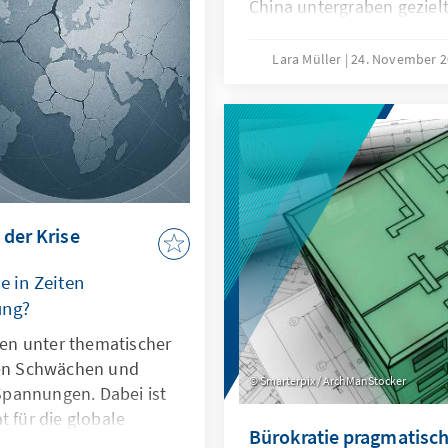
utionalisierten
China untergraben geziel
maritime Räume strategisc
die als „Lawfare“ bekannt 
Lara Müller
24. November 
Sabotageakte Europas Ve
Südchinesischen Meer dem
Recht zur Machtfrage wird
verdeutlichen: Wo das Se
geraten Europas Sicherhe
die regelbasierte Ordnun
 der Krise
e in Zeiten
ung?
hren unter thematischer
len Schwächen und
Smarterpix / ArchManStocker
pannungen. Dabei ist
t für die globale
Bürokratie pragmatisch
er ihre Legitimität