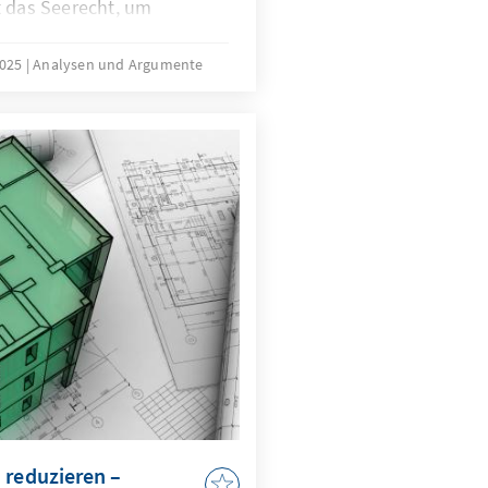
t das Seerecht, um
h zu formen – eine Praxis,
ist. In der Ostsee zeigen
2025
Analysen und Argumente
rwundbarkeit, im
onstriert China, wie
. Beide Fälle
erecht unterwandert wird,
it, Handlungsfähigkeit und
g ins Wanken.
 reduzieren –