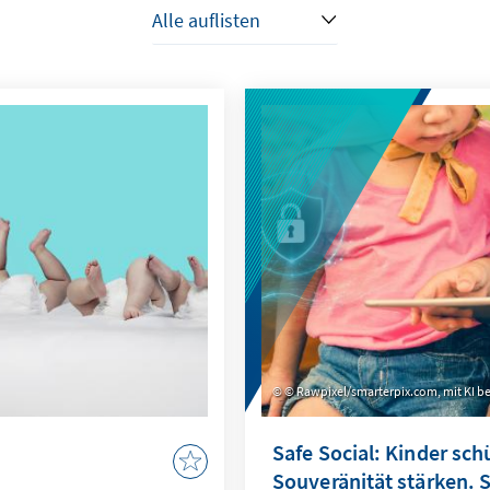
© Rawpixel/smarterpix.com, mit KI be
Safe Social: Kinder sch
Souveränität stärken. 