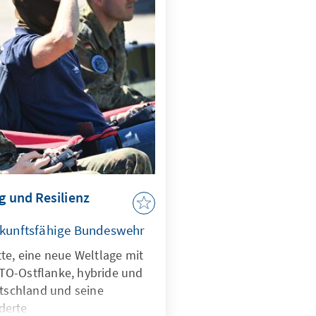
, zugleich muss der Markt
iven zum heutigen Oligopol
g und Resilienz
zukunftsfähige Bundeswehr
te, eine neue Weltlage mit
TO-Ostflanke, hybride und
utschland und seine
derte