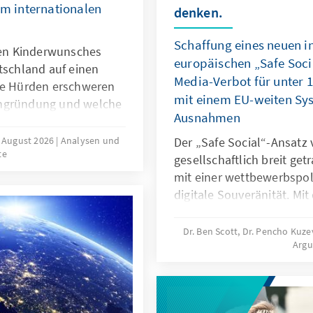
im internationalen
denken.
Schaffung eines neuen i
ilen Kinderwunsches
europäischen „Safe Soci
tschland auf einen
Media-Verbot für unter 
che Hürden erschweren
mit einem EU-weiten Syst
engründung und welche
Ausnahmen
ngen können dazu
ünsche verwirklicht
. August 2026
Analysen und
Der „Safe Social“-Ansatz 
te
ergebnisse und ein
gesellschaftlich breit ge
 Ansätze verschiedener
mit einer wettbewerbspoli
ine bedarfsgerechte
digitale Souveränität. Mi
npolitik in
für unter 16-Jährige reagi
gefährliche digitale Prod
Dr. Ben Scott, Dr. Pencho Kuz
Arg
Untätigkeit marktbeherrs
sollte mit einem EU-weite
Ausnahmen verbunden wer
digitale Dienste neu aus