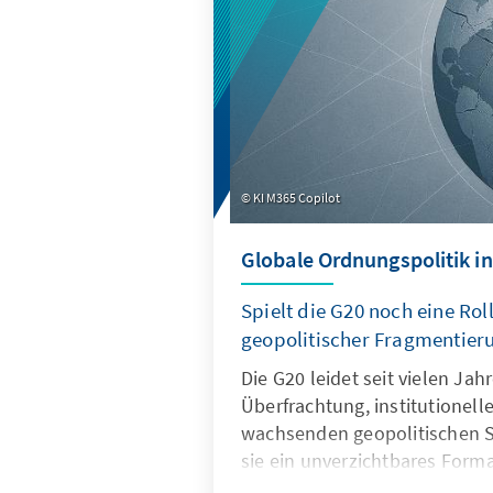
Produkte besser zu den instit
Strukturen passen.
KI M365 Copilot
Globale Ordnungspolitik in
Spielt die G20 noch eine Roll
geopolitischer Fragmentier
Die G20 leidet seit vielen Ja
Überfrachtung, institutionel
wachsenden geopolitischen S
sie ein unverzichtbares Forma
Ordnungspolitik und muss dah