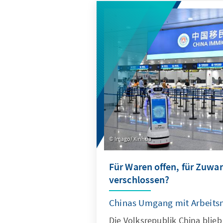
qualitativer und quantitativer
fundierte Einblicke in aktuel
Entwicklungen.
Imago/ Xinhua
Für Waren offen, für Zuw
verschlossen?
Chinas Umgang mit Arbeits
Die Volksrepublik China blieb