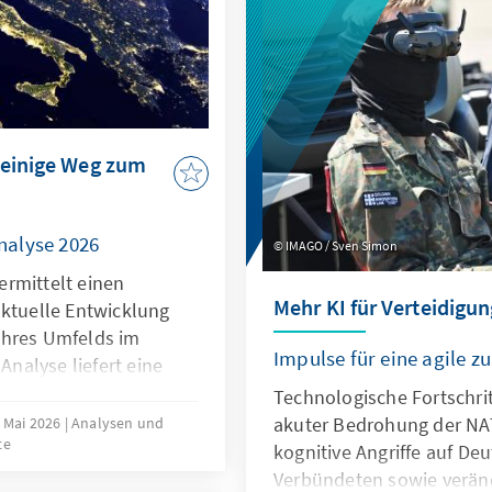
wirksam geschützt werden
für europäische Alternat
geöffnet werden.
teinige Weg zum
nalyse 2026
IMAGO / Sven Simon
rmittelt einen
Mehr KI für Verteidigun
aktuelle Entwicklung
ihres Umfelds im
Impulse für eine agile 
 Analyse liefert eine
estimmung in den
Technologische Fortschrit
ttbewerbsfähigkeit,
akuter Bedrohung der NA
. Mai 2026
Analysen und
te
 der Mitgliedstaaten
kognitive Angriffe auf De
 die Verwendung
Verbündeten sowie verän