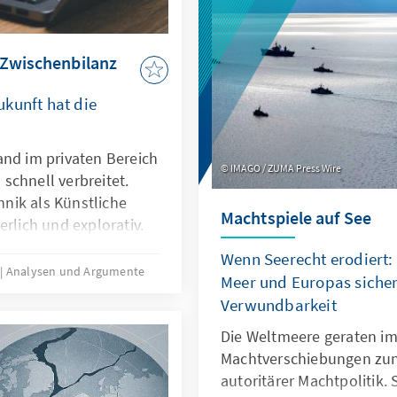
 Zwischenbilanz
kunft hat die
and im privaten Bereich
IMAGO / ZUMA Press Wire
schnell verbreitet.
nik als Künstliche
Machtspiele auf See
erlich und explorativ.
 nicht nur technische
Wenn Seerecht erodiert:
sondern auch
5
Analysen und Argumente
Meer und Europas sicher
 Transparenz oder die
Verwundbarkeit
t es deshalb nicht
rung nachzubauen.
Die Weltmeere geraten im
le zu entwickeln oder
Machtverschiebungen zu
en, dass sie als
autoritärer Machtpolitik.