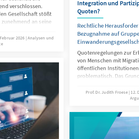
Integration und Partizi
end verschlossen.
Quoten?
den Gesellschaft stößt
s zunehmend an seine
Rechtliche Herausforder
nwerbung ausländischer
Bezugnahme auf Gruppen
bsehbare Zeit erfordern
 Februar 2026
Analysen und
Einwanderungsgesellsch
te
 Europa könnte mit
r im globalen
Quotenregelungen zur Er
tehen.
von Menschen mit Migrati
öffentlichen Institutionen
problematisch. Das Grund
Differenzierungen nach H
zugunsten von Menschen 
Prof. Dr. Judith Froese
12.
Arg
fehlt eine verfassungsrec
Papier zeigt: Sonderregel
eingewanderte Menschen 
sinnvoll. Später besteht 
Aufgabe der Abgrenzung 