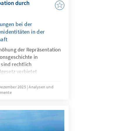
pation durch
ungen bei der
identitäten in der
aft
höhung der Repräsentation
onsgeschichte in
 sind rechtlich
gesetz verbietet
erkunft. Für Quoten
mit Migrationsgeschichte
 Dezember 2025
Analysen und
umente
htliche Grundlage. Das
ungen für neu
sind nur zu Beginn
die herausfordernde
der Gruppe.