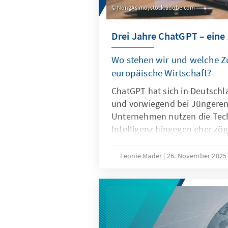
NongAsimo, stock.adobe.com
Drei Jahre ChatGPT – eine
Wo stehen wir und welche Zu
europäische Wirtschaft?
ChatGPT hat sich in Deutschl
und vorwiegend bei Jüngeren 
Unternehmen nutzen die Tech
Intelligenz hingegen eher zög
Ausschlaggebend hierfür sind
Eigenschaften von ChatGPT, 
Leonie Mader
26. November 202
Produkteigenschaften wie die
Spezifikation. Für Europa geh
darum, ChatGPT mit Verzöge
Vielmehr gilt es eigene Model
außereuropäische so anzupass