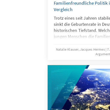
Familienfreundliche Politik 
Vergleich
Trotz eines seit Jahren stab
sinkt die Geburtenrate in Deu
historischen Tiefstand. Wel
jungen Menschen die Famili
politischen Rahmenbedingu
beitragen, dass mehr Kinderw
Natalie Klauser, Jacques Hermes
7
Argumen
werden? Aktuelle Forschungs
Vergleich familienpolitischer
Länder liefern Hinweise für e
Weiterentwicklung der Familie
Deutschland.