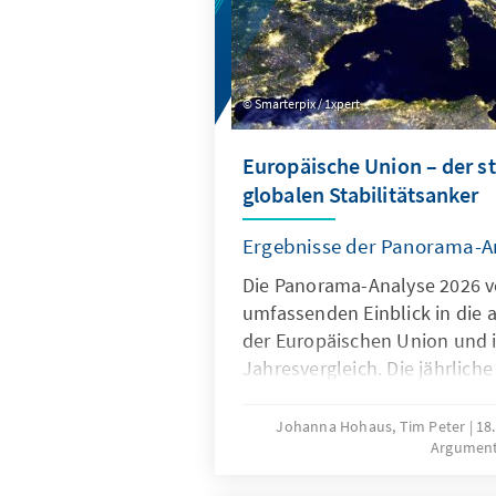
Smarterpix / 1xpert
Europäische Union – der s
globalen Stabilitätsanker
Ergebnisse der Panorama-A
Die Panorama-Analyse 2026 ve
umfassenden Einblick in die 
der Europäischen Union und 
Jahresvergleich. Die jährliche
multithematische Standortb
Bereichen Innovation und We
Johanna Hohaus, Tim Peter
18
Argumen
Europapolitische Ausrichtung
und Globales Umfeld. Durch