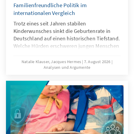
Familienfreundliche Politik im
internationalen Vergleich
Trotz eines seit Jahren stabilen
Kinderwunsches sinkt die Geburtenrate in
Deutschland auf einen historischen Tiefstand.
Welche Hürden erschweren jungen Menschen
die Familiengründung und welche politischen
Rahmenbedingungen können dazu beitragen,
Natalie Klauser, Jacques Hermes
7. August 2026
Analysen und Argumente
dass mehr Kinderwünsche verwirklicht
werden? Aktuelle Forschungsergebnisse und
ein Vergleich familienpolitischer Ansätze
verschiedener Länder liefern Hinweise für
eine bedarfsgerechte Weiterentwicklung der
Familienpolitik in Deutschland.