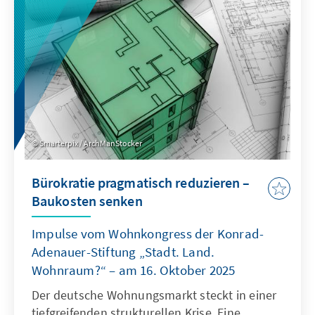
als Quasi-Sekretariat institutionell stärkt und
ihre Arbeitsweise stärker auf umsetzbare
Ergebnisse ausrichtet.
Smarterpix / ArchManStocker
Bürokratie pragmatisch reduzieren –
Baukosten senken
Impulse vom Wohnkongress der Konrad-
Adenauer-Stiftung „Stadt. Land.
Wohnraum?“ – am 16. Oktober 2025
Der deutsche Wohnungsmarkt steckt in einer
tiefgreifenden strukturellen Krise. Eine