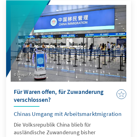
Antwort. Dafür bedarf es einer KI-Strategie,
die wesentliche Herausforderungen gezielt
adressiert und die Möglichkeiten von KI nach
ethischen Richtlinien aktiv nutzt, um effizient
abschrecken zu können.
Imago/ Xinhua
Für Waren offen, für Zuwanderung
verschlossen?
Chinas Umgang mit Arbeitsmarktmigration
Die Volksrepublik China blieb für
ausländische Zuwanderung bisher