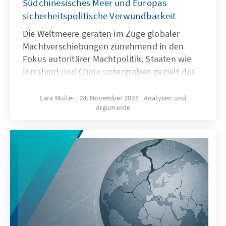
Südchinesisches Meer und Europas
sicherheitspolitische Verwundbarkeit
Die Weltmeere geraten im Zuge globaler
Machtverschiebungen zunehmend in den
Fokus autoritärer Machtpolitik. Staaten wie
Russland und China untergraben gezielt das
Seerecht, um maritime Räume strategisch zu
formen – eine Praxis, die als „Lawfare“
Lara Müller
24. November 2025
Analysen und
Argumente
bekannt ist. In der Ostsee zeigen
Sabotageakte Europas Verwundbarkeit, im
Südchinesischen Meer demonstriert China,
wie Recht zur Machtfrage wird. Beide Fälle
verdeutlichen: Wo das Seerecht unterwandert
wird, geraten Europas Sicherheit,
Handlungsfähigkeit und die regelbasierte
Ordnung ins Wanken.