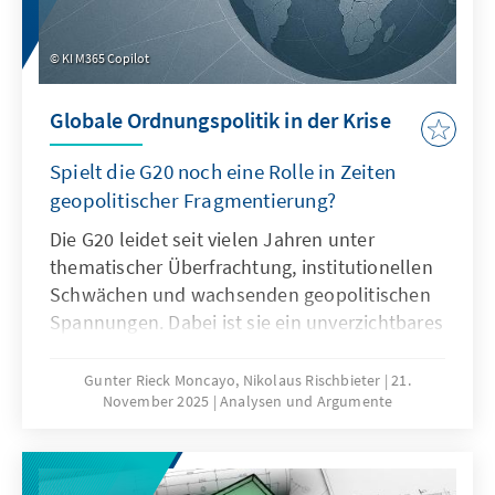
KI M365 Copilot
Globale Ordnungspolitik in der Krise
Spielt die G20 noch eine Rolle in Zeiten
geopolitischer Fragmentierung?
Die G20 leidet seit vielen Jahren unter
thematischer Überfrachtung, institutionellen
Schwächen und wachsenden geopolitischen
Spannungen. Dabei ist sie ein unverzichtbares
Format für die globale Ordnungspolitik und
muss daher ihre Legitimität und Wirksamkeit
Gunter Rieck Moncayo, Nikolaus Rischbieter
21.
November 2025
Analysen und Argumente
zurückgewinnen. Dies kann nur gelingen,
wenn die G20 sich auf ihr Kernmandat
konzentriert, die Troika zu einer mehrjährigen
Planungsinstanz weiterentwickelt, die OECD