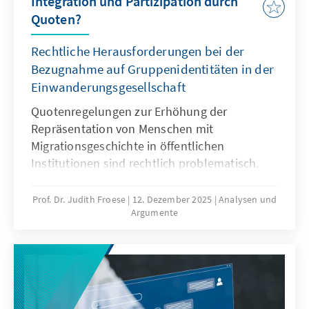
Integration und Partizipation durch
Quoten?
Rechtliche Herausforderungen bei der
Bezugnahme auf Gruppenidentitäten in der
Einwanderungsgesellschaft
Quotenregelungen zur Erhöhung der
Repräsentation von Menschen mit
Migrationsgeschichte in öffentlichen
Institutionen sind rechtlich problematisch.
Das Grundgesetz verbietet Differenzierungen
nach Herkunft. Für Quoten zugunsten von
Prof. Dr. Judith Froese
12. Dezember 2025
Analysen und
Argumente
Menschen mit Migrationsgeschichte fehlt eine
verfassungsrechtliche Grundlage. Das Papier
zeigt: Sonderregelungen für neu
eingewanderte Menschen sind nur zu Beginn
sinnvoll. Später besteht die herausfordernde
Aufgabe der Abgrenzung der Gruppe.