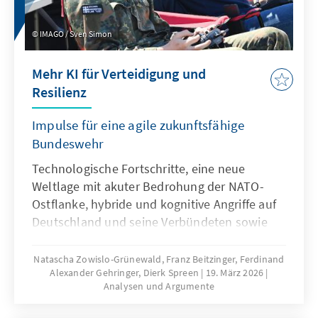
IMAGO / Sven Simon
Mehr KI für Verteidigung und
Resilienz
Impulse für eine agile zukunftsfähige
Bundeswehr
Technologische Fortschritte, eine neue
Weltlage mit akuter Bedrohung der NATO-
Ostflanke, hybride und kognitive Angriffe auf
Deutschland und seine Verbündeten sowie
veränderte Kommunikationsbedingungen
stellen die Bundeswehr vor neue
Natascha Zowislo-Grünewald, Franz Beitzinger, Ferdinand
Alexander Gehringer, Dierk Spreen
19. März 2026
Herausforderungen. Künstliche Intelligenz ist
Analysen und Argumente
aber nicht nur Treiber bei diesen
Entwicklungen, sondern zugleich eine