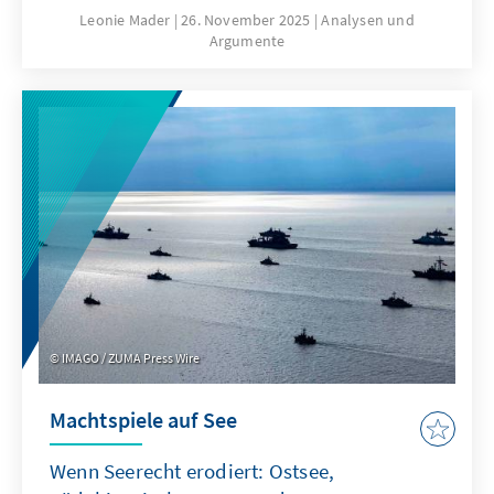
hierfür sind nicht nur technische
Leonie Mader
26. November 2025
Analysen und
Argumente
Eigenschaften von ChatGPT, sondern auch
Produkteigenschaften wie die Transparenz
oder die Spezifikation. Für Europa geht es
deshalb nicht darum, ChatGPT mit
Verzögerung nachzubauen. Vielmehr gilt es
eigene Modelle zu entwickeln oder
außereuropäische so anzupassen, dass sie als
Produkte besser zu den institutionalisierten
Strukturen passen.
IMAGO / ZUMA Press Wire
Machtspiele auf See
Wenn Seerecht erodiert: Ostsee,