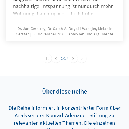
nachhaltige Entspannung ist nur durch mehr
Wohnungsbau möglich – doch hohe
Baukosten und komplexe regulatorische
Vorgaben bremsen die Bautätigkeit erheblich.
Dr. Jan Cernicky, Dr. Sarah Al Doyaili-Wangler, Melanie
Gerster
17. November 2025
Analysen und Argumente
Zur Lösung des Problems bedarf es einer
dringenden Reduktion regulatorischer
Komplexität.
1
/57
Über diese Reihe
Die Reihe informiert in konzentrierter Form über
Analysen der Konrad-Adenauer-Stiftung zu
relevanten aktuellen Themen. Die einzelnen