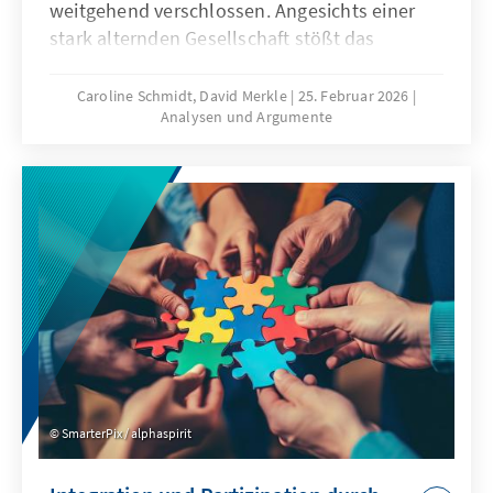
weitgehend verschlossen. Angesichts einer
stark alternden Gesellschaft stößt das
Wirtschaftsmodell Chinas zunehmend an
seine Grenzen, was die gezielte Anwerbung
Caroline Schmidt, David Merkle
25. Februar 2026
Analysen und Argumente
ausländischer Fach- und Arbeitskräfte auf
absehbare Zeit erfordern könnte. Für
Deutschland und Europa könnte mit China ein
neuer Wettbewerber im globalen Wettbewerb
um Talente entstehen.
SmarterPix / alphaspirit