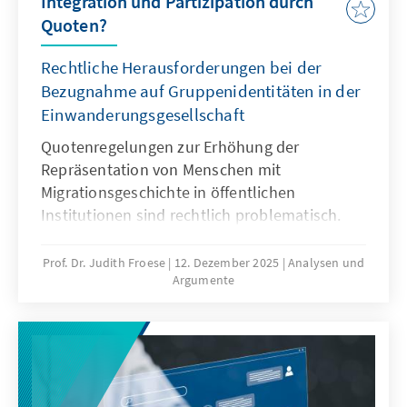
Integration und Partizipation durch
Quoten?
Rechtliche Herausforderungen bei der
Bezugnahme auf Gruppenidentitäten in der
Einwanderungsgesellschaft
Quotenregelungen zur Erhöhung der
Repräsentation von Menschen mit
Migrationsgeschichte in öffentlichen
Institutionen sind rechtlich problematisch.
Das Grundgesetz verbietet Differenzierungen
nach Herkunft. Für Quoten zugunsten von
Prof. Dr. Judith Froese
12. Dezember 2025
Analysen und
Argumente
Menschen mit Migrationsgeschichte fehlt eine
verfassungsrechtliche Grundlage. Das Papier
zeigt: Sonderregelungen für neu
eingewanderte Menschen sind nur zu Beginn
sinnvoll. Später besteht die herausfordernde
Aufgabe der Abgrenzung der Gruppe.