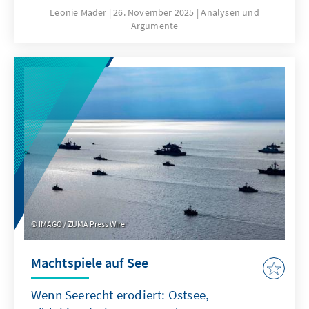
hierfür sind nicht nur technische
Leonie Mader
26. November 2025
Analysen und
Argumente
Eigenschaften von ChatGPT, sondern auch
Produkteigenschaften wie die Transparenz
oder die Spezifikation. Für Europa geht es
deshalb nicht darum, ChatGPT mit
Verzögerung nachzubauen. Vielmehr gilt es
eigene Modelle zu entwickeln oder
außereuropäische so anzupassen, dass sie als
Produkte besser zu den institutionalisierten
Strukturen passen.
IMAGO / ZUMA Press Wire
Machtspiele auf See
Wenn Seerecht erodiert: Ostsee,