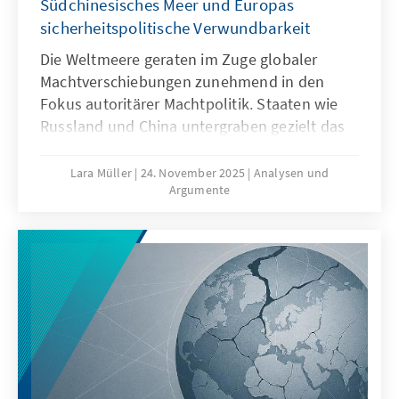
Südchinesisches Meer und Europas
sicherheitspolitische Verwundbarkeit
Die Weltmeere geraten im Zuge globaler
Machtverschiebungen zunehmend in den
Fokus autoritärer Machtpolitik. Staaten wie
Russland und China untergraben gezielt das
Seerecht, um maritime Räume strategisch zu
formen – eine Praxis, die als „Lawfare“
Lara Müller
24. November 2025
Analysen und
Argumente
bekannt ist. In der Ostsee zeigen
Sabotageakte Europas Verwundbarkeit, im
Südchinesischen Meer demonstriert China,
wie Recht zur Machtfrage wird. Beide Fälle
verdeutlichen: Wo das Seerecht unterwandert
wird, geraten Europas Sicherheit,
Handlungsfähigkeit und die regelbasierte
Ordnung ins Wanken.