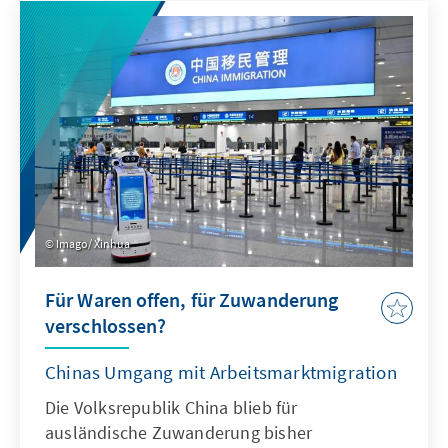
Antwort. Dafür bedarf es einer KI-Strategie,
die wesentliche Herausforderungen gezielt
adressiert und die Möglichkeiten von KI nach
ethischen Richtlinien aktiv nutzt, um effizient
abschrecken zu können.
Imago/ Xinhua
Für Waren offen, für Zuwanderung
verschlossen?
Chinas Umgang mit Arbeitsmarktmigration
Die Volksrepublik China blieb für
ausländische Zuwanderung bisher