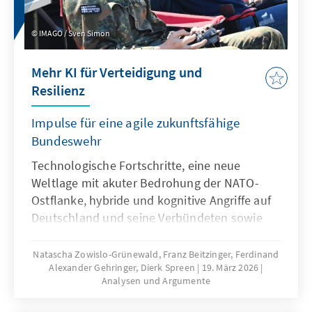
IMAGO / Sven Simon
Mehr KI für Verteidigung und
Resilienz
Impulse für eine agile zukunftsfähige
Bundeswehr
Technologische Fortschritte, eine neue
Weltlage mit akuter Bedrohung der NATO-
Ostflanke, hybride und kognitive Angriffe auf
Deutschland und seine Verbündeten sowie
veränderte Kommunikationsbedingungen
stellen die Bundeswehr vor neue
Natascha Zowislo-Grünewald, Franz Beitzinger, Ferdinand
Alexander Gehringer, Dierk Spreen
19. März 2026
Herausforderungen. Künstliche Intelligenz ist
Analysen und Argumente
aber nicht nur Treiber bei diesen
Entwicklungen, sondern zugleich eine