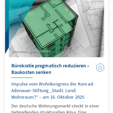
als Quasi-Sekretariat institutionell stärkt und
ihre Arbeitsweise stärker auf umsetzbare
Ergebnisse ausrichtet.
Smarterpix / ArchManStocker
Bürokratie pragmatisch reduzieren –
Baukosten senken
Impulse vom Wohnkongress der Konrad-
Adenauer-Stiftung „Stadt. Land.
Wohnraum?“ – am 16. Oktober 2025
Der deutsche Wohnungsmarkt steckt in einer
tiefgreifenden strukturellen Krise. Eine