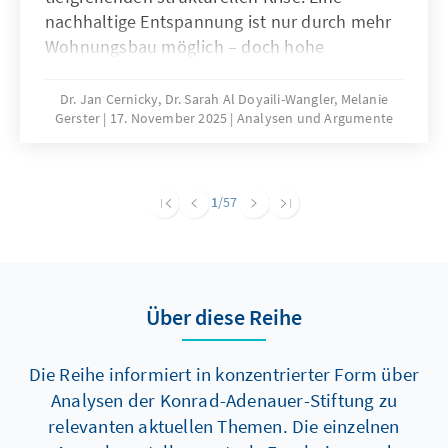
nachhaltige Entspannung ist nur durch mehr
Wohnungsbau möglich – doch hohe
Baukosten und komplexe regulatorische
Vorgaben bremsen die Bautätigkeit erheblich.
Dr. Jan Cernicky, Dr. Sarah Al Doyaili-Wangler, Melanie
Gerster
17. November 2025
Analysen und Argumente
Zur Lösung des Problems bedarf es einer
dringenden Reduktion regulatorischer
Komplexität.
1
/57
Über diese Reihe
Die Reihe informiert in konzentrierter Form über
Analysen der Konrad-Adenauer-Stiftung zu
relevanten aktuellen Themen. Die einzelnen