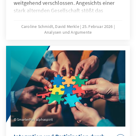
weitgehend verschlossen. Angesichts einer
stark alternden Gesellschaft stößt das
Wirtschaftsmodell Chinas zunehmend an
seine Grenzen, was die gezielte Anwerbung
Caroline Schmidt, David Merkle
25. Februar 2026
Analysen und Argumente
ausländischer Fach- und Arbeitskräfte auf
absehbare Zeit erfordern könnte. Für
Deutschland und Europa könnte mit China ein
neuer Wettbewerber im globalen Wettbewerb
um Talente entstehen.
SmarterPix / alphaspirit