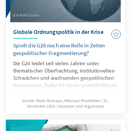
KI M365 Copilot
Globale Ordnungspolitik in der Krise
Spielt die G20 noch eine Rolle in Zeiten
geopolitischer Fragmentierung?
Die G20 leidet seit vielen Jahren unter
thematischer Überfrachtung, institutionellen
Schwächen und wachsenden geopolitischen
Spannungen. Dabei ist sie ein unverzichtbares
Format für die globale Ordnungspolitik und
muss daher ihre Legitimität und Wirksamkeit
Gunter Rieck Moncayo, Nikolaus Rischbieter
21.
November 2025
Analysen und Argumente
zurückgewinnen. Dies kann nur gelingen,
wenn die G20 sich auf ihr Kernmandat
konzentriert, die Troika zu einer mehrjährigen
Planungsinstanz weiterentwickelt, die OECD