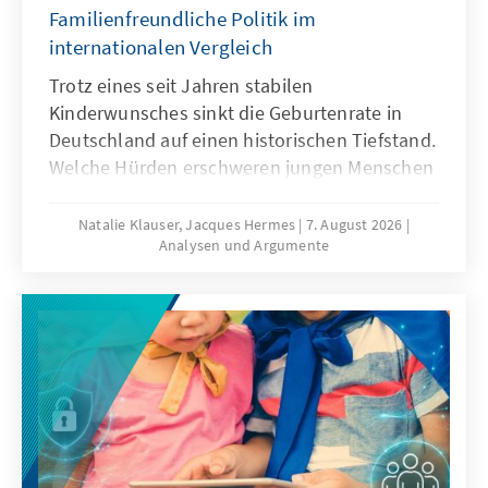
Familienfreundliche Politik im
internationalen Vergleich
Trotz eines seit Jahren stabilen
Kinderwunsches sinkt die Geburtenrate in
Deutschland auf einen historischen Tiefstand.
Welche Hürden erschweren jungen Menschen
die Familiengründung und welche politischen
Rahmenbedingungen können dazu beitragen,
Natalie Klauser, Jacques Hermes
7. August 2026
Analysen und Argumente
dass mehr Kinderwünsche verwirklicht
werden? Aktuelle Forschungsergebnisse und
ein Vergleich familienpolitischer Ansätze
verschiedener Länder liefern Hinweise für
eine bedarfsgerechte Weiterentwicklung der
Familienpolitik in Deutschland.