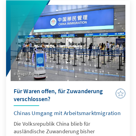
Antwort. Dafür bedarf es einer KI-Strategie,
die wesentliche Herausforderungen gezielt
adressiert und die Möglichkeiten von KI nach
ethischen Richtlinien aktiv nutzt, um effizient
abschrecken zu können.
Imago/ Xinhua
Für Waren offen, für Zuwanderung
verschlossen?
Chinas Umgang mit Arbeitsmarktmigration
Die Volksrepublik China blieb für
ausländische Zuwanderung bisher