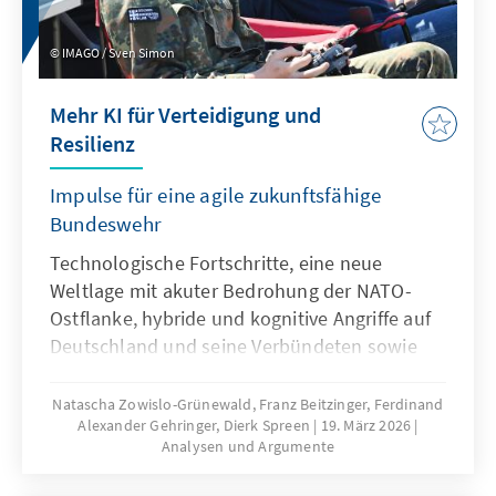
IMAGO / Sven Simon
Mehr KI für Verteidigung und
Resilienz
Impulse für eine agile zukunftsfähige
Bundeswehr
Technologische Fortschritte, eine neue
Weltlage mit akuter Bedrohung der NATO-
Ostflanke, hybride und kognitive Angriffe auf
Deutschland und seine Verbündeten sowie
veränderte Kommunikationsbedingungen
stellen die Bundeswehr vor neue
Natascha Zowislo-Grünewald, Franz Beitzinger, Ferdinand
Alexander Gehringer, Dierk Spreen
19. März 2026
Herausforderungen. Künstliche Intelligenz ist
Analysen und Argumente
aber nicht nur Treiber bei diesen
Entwicklungen, sondern zugleich eine