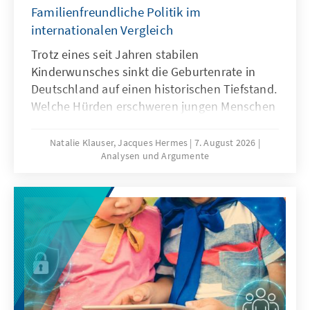
Familienfreundliche Politik im
internationalen Vergleich
Trotz eines seit Jahren stabilen
Kinderwunsches sinkt die Geburtenrate in
Deutschland auf einen historischen Tiefstand.
Welche Hürden erschweren jungen Menschen
die Familiengründung und welche politischen
Rahmenbedingungen können dazu beitragen,
Natalie Klauser, Jacques Hermes
7. August 2026
Analysen und Argumente
dass mehr Kinderwünsche verwirklicht
werden? Aktuelle Forschungsergebnisse und
ein Vergleich familienpolitischer Ansätze
verschiedener Länder liefern Hinweise für
eine bedarfsgerechte Weiterentwicklung der
Familienpolitik in Deutschland.