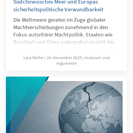
Südchinesisches Meer und Europas
sicherheitspolitische Verwundbarkeit
Die Weltmeere geraten im Zuge globaler
Machtverschiebungen zunehmend in den
Fokus autoritärer Machtpolitik. Staaten wie
Russland und China untergraben gezielt das
Seerecht, um maritime Räume strategisch zu
formen – eine Praxis, die als „Lawfare“
Lara Müller
24. November 2025
Analysen und
Argumente
bekannt ist. In der Ostsee zeigen
Sabotageakte Europas Verwundbarkeit, im
Südchinesischen Meer demonstriert China,
wie Recht zur Machtfrage wird. Beide Fälle
verdeutlichen: Wo das Seerecht unterwandert
wird, geraten Europas Sicherheit,
Handlungsfähigkeit und die regelbasierte
Ordnung ins Wanken.