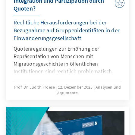
Integration und Partizipation durch
Quoten?
Rechtliche Herausforderungen bei der
Bezugnahme auf Gruppenidentitäten in der
Einwanderungsgesellschaft
Quotenregelungen zur Erhöhung der
Repräsentation von Menschen mit
Migrationsgeschichte in öffentlichen
Institutionen sind rechtlich problematisch.
Das Grundgesetz verbietet Differenzierungen
nach Herkunft. Für Quoten zugunsten von
Prof. Dr. Judith Froese
12. Dezember 2025
Analysen und
Argumente
Menschen mit Migrationsgeschichte fehlt eine
verfassungsrechtliche Grundlage. Das Papier
zeigt: Sonderregelungen für neu
eingewanderte Menschen sind nur zu Beginn
sinnvoll. Später besteht die herausfordernde
Aufgabe der Abgrenzung der Gruppe.