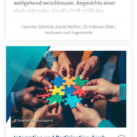
weitgehend verschlossen. Angesichts einer
stark alternden Gesellschaft stößt das
Wirtschaftsmodell Chinas zunehmend an
seine Grenzen, was die gezielte Anwerbung
Caroline Schmidt, David Merkle
25. Februar 2026
Analysen und Argumente
ausländischer Fach- und Arbeitskräfte auf
absehbare Zeit erfordern könnte. Für
Deutschland und Europa könnte mit China ein
neuer Wettbewerber im globalen Wettbewerb
um Talente entstehen.
SmarterPix / alphaspirit