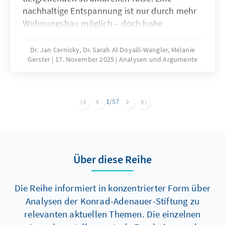
nachhaltige Entspannung ist nur durch mehr
Wohnungsbau möglich – doch hohe
Baukosten und komplexe regulatorische
Vorgaben bremsen die Bautätigkeit erheblich.
Dr. Jan Cernicky, Dr. Sarah Al Doyaili-Wangler, Melanie
Gerster
17. November 2025
Analysen und Argumente
Zur Lösung des Problems bedarf es einer
dringenden Reduktion regulatorischer
Komplexität.
1
/57
Über diese Reihe
Die Reihe informiert in konzentrierter Form über
Analysen der Konrad-Adenauer-Stiftung zu
relevanten aktuellen Themen. Die einzelnen