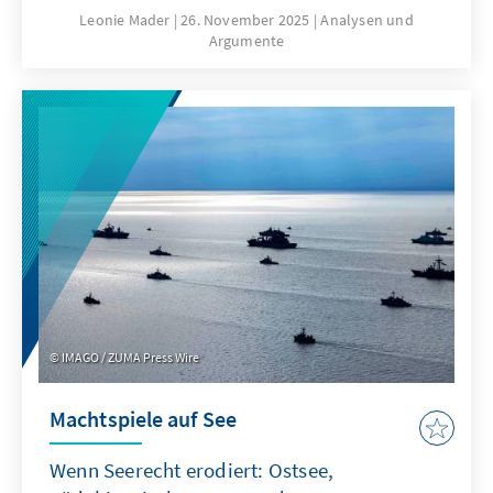
hierfür sind nicht nur technische
Leonie Mader
26. November 2025
Analysen und
Argumente
Eigenschaften von ChatGPT, sondern auch
Produkteigenschaften wie die Transparenz
oder die Spezifikation. Für Europa geht es
deshalb nicht darum, ChatGPT mit
Verzögerung nachzubauen. Vielmehr gilt es
eigene Modelle zu entwickeln oder
außereuropäische so anzupassen, dass sie als
Produkte besser zu den institutionalisierten
Strukturen passen.
IMAGO / ZUMA Press Wire
Machtspiele auf See
Wenn Seerecht erodiert: Ostsee,