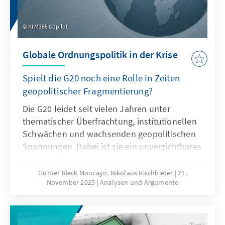
KI M365 Copilot
Globale Ordnungspolitik in der Krise
Spielt die G20 noch eine Rolle in Zeiten
geopolitischer Fragmentierung?
Die G20 leidet seit vielen Jahren unter
thematischer Überfrachtung, institutionellen
Schwächen und wachsenden geopolitischen
Spannungen. Dabei ist sie ein unverzichtbares
Format für die globale Ordnungspolitik und
muss daher ihre Legitimität und Wirksamkeit
Gunter Rieck Moncayo, Nikolaus Rischbieter
21.
November 2025
Analysen und Argumente
zurückgewinnen. Dies kann nur gelingen,
wenn die G20 sich auf ihr Kernmandat
konzentriert, die Troika zu einer mehrjährigen
Planungsinstanz weiterentwickelt, die OECD