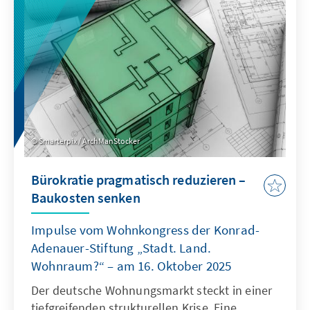
als Quasi-Sekretariat institutionell stärkt und
ihre Arbeitsweise stärker auf umsetzbare
Ergebnisse ausrichtet.
Smarterpix / ArchManStocker
Bürokratie pragmatisch reduzieren –
Baukosten senken
Impulse vom Wohnkongress der Konrad-
Adenauer-Stiftung „Stadt. Land.
Wohnraum?“ – am 16. Oktober 2025
Der deutsche Wohnungsmarkt steckt in einer
tiefgreifenden strukturellen Krise. Eine