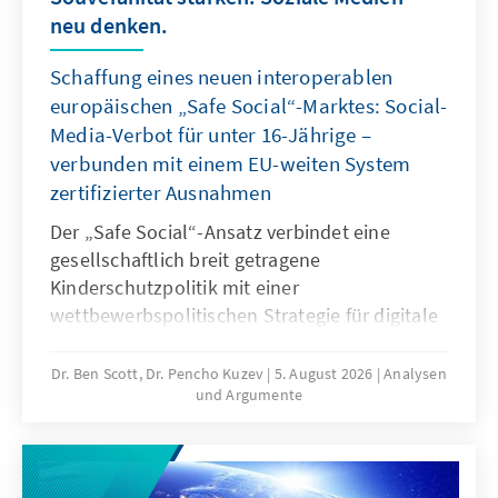
neu denken.
Schaffung eines neuen interoperablen
europäischen „Safe Social“-Marktes: Social-
Media-Verbot für unter 16-Jährige –
verbunden mit einem EU-weiten System
zertifizierter Ausnahmen
Der „Safe Social“-Ansatz verbindet eine
gesellschaftlich breit getragene
Kinderschutzpolitik mit einer
wettbewerbspolitischen Strategie für digitale
Souveränität. Mit dem Social-Media-Verbot für
unter 16-Jährige reagieren viele Staaten auf
Dr. Ben Scott, Dr. Pencho Kuzev
5. August 2026
Analysen
und Argumente
gefährliche digitale Produkte und die
jahrelange Untätigkeit marktbeherrschender
Plattformen. Es sollte mit einem EU-weiten
System zertifizierter Ausnahmen verbunden