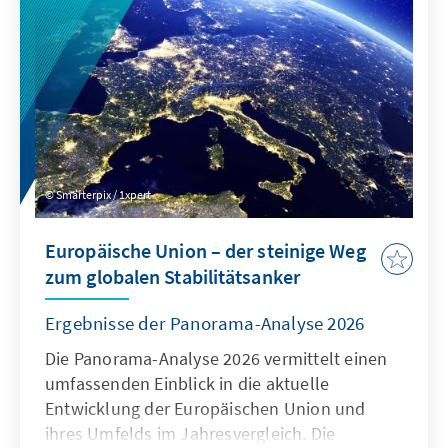
werden, um die Regeln für digitale Dienste
neu auszurichten: Kinder müssen wirksam
geschützt werden, zugleich muss der Markt
für europäische Alternativen zum heutigen
Oligopol geöffnet werden.
Smarterpix / 1xpert
Europäische Union – der steinige Weg
zum globalen Stabilitätsanker
Ergebnisse der Panorama-Analyse 2026
Die Panorama-Analyse 2026 vermittelt einen
umfassenden Einblick in die aktuelle
Entwicklung der Europäischen Union und
ihres Umfelds im Jahresvergleich. Die