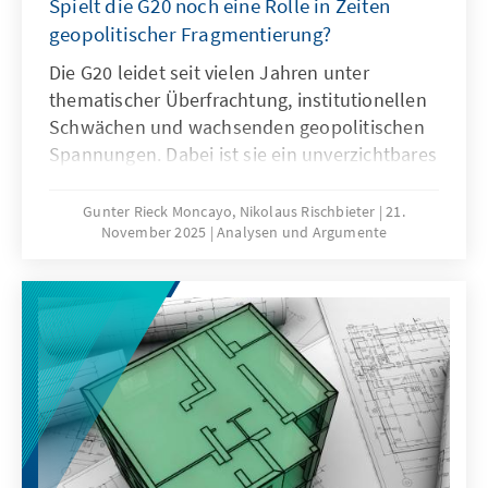
Spielt die G20 noch eine Rolle in Zeiten
geopolitischer Fragmentierung?
Die G20 leidet seit vielen Jahren unter
thematischer Überfrachtung, institutionellen
Schwächen und wachsenden geopolitischen
Spannungen. Dabei ist sie ein unverzichtbares
Format für die globale Ordnungspolitik und
muss daher ihre Legitimität und Wirksamkeit
Gunter Rieck Moncayo, Nikolaus Rischbieter
21.
November 2025
Analysen und Argumente
zurückgewinnen. Dies kann nur gelingen,
wenn die G20 sich auf ihr Kernmandat
konzentriert, die Troika zu einer mehrjährigen
Planungsinstanz weiterentwickelt, die OECD
als Quasi-Sekretariat institutionell stärkt und
ihre Arbeitsweise stärker auf umsetzbare
Ergebnisse ausrichtet.