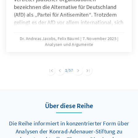
bezeichnen die Alternative für Deutschland
(AfD) als „Partei für Antisemiten“. Trotzdem
gelingt es der AfD vor allem international, sich
als Vorkämpferin israelischer Interessen und
als Beschützerin jüdischen Lebens in
Dr. Andreas Jacobs, Felix Bäuml
7. November 2025
Analysen und Argumente
Deutschland zu positionieren. Diese
Positionierung widerspricht einer Reihe
anderer in der Partei vertretener Positionen
und erfüllt mehrere politische Funktionen.
1
/57
Hierzu zählen vor allem die Legitimierung von
Muslimfeindlichkeit, der Angriff auf politische
Gegner und die Ablenkung von Extremismus
und Antisemitismus in den eigenen Reihen.
Über diese Reihe
Die Reihe informiert in konzentrierter Form über
Analysen der Konrad-Adenauer-Stiftung zu