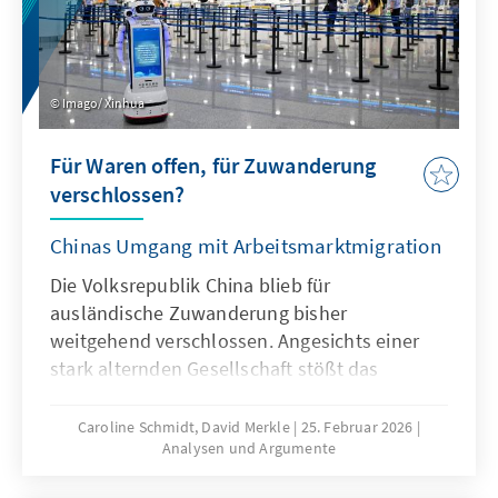
Imago/ Xinhua
Für Waren offen, für Zuwanderung
verschlossen?
Chinas Umgang mit Arbeitsmarktmigration
Die Volksrepublik China blieb für
ausländische Zuwanderung bisher
weitgehend verschlossen. Angesichts einer
stark alternden Gesellschaft stößt das
Wirtschaftsmodell Chinas zunehmend an
seine Grenzen, was die gezielte Anwerbung
Caroline Schmidt, David Merkle
25. Februar 2026
Analysen und Argumente
ausländischer Fach- und Arbeitskräfte auf
absehbare Zeit erfordern könnte. Für