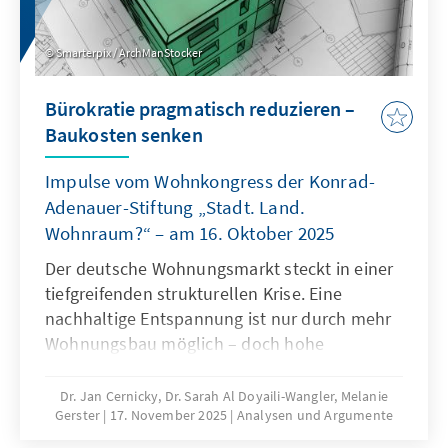
Smarterpix / ArchManStocker
Bürokratie pragmatisch reduzieren –
Baukosten senken
Impulse vom Wohnkongress der Konrad-
Adenauer-Stiftung „Stadt. Land.
Wohnraum?“ – am 16. Oktober 2025
Der deutsche Wohnungsmarkt steckt in einer
tiefgreifenden strukturellen Krise. Eine
nachhaltige Entspannung ist nur durch mehr
Wohnungsbau möglich – doch hohe
Baukosten und komplexe regulatorische
Vorgaben bremsen die Bautätigkeit erheblich.
Dr. Jan Cernicky, Dr. Sarah Al Doyaili-Wangler, Melanie
Gerster
17. November 2025
Analysen und Argumente
Zur Lösung des Problems bedarf es einer
dringenden Reduktion regulatorischer