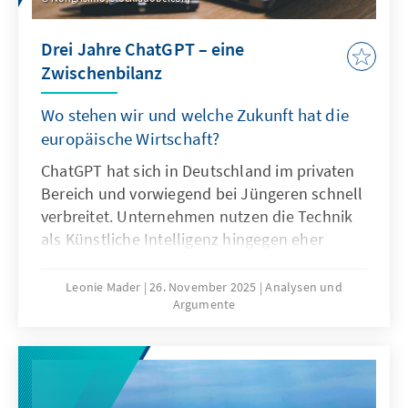
Drei Jahre ChatGPT – eine
Zwischenbilanz
Wo stehen wir und welche Zukunft hat die
europäische Wirtschaft?
ChatGPT hat sich in Deutschland im privaten
Bereich und vorwiegend bei Jüngeren schnell
verbreitet. Unternehmen nutzen die Technik
als Künstliche Intelligenz hingegen eher
zögerlich und explorativ. Ausschlaggebend
hierfür sind nicht nur technische
Leonie Mader
26. November 2025
Analysen und
Argumente
Eigenschaften von ChatGPT, sondern auch
Produkteigenschaften wie die Transparenz
oder die Spezifikation. Für Europa geht es
deshalb nicht darum, ChatGPT mit
Verzögerung nachzubauen. Vielmehr gilt es