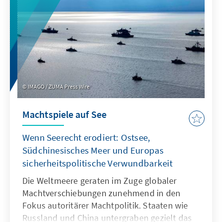
eigene Modelle zu entwickeln oder
außereuropäische so anzupassen, dass sie als
Produkte besser zu den institutionalisierten
Strukturen passen.
IMAGO / ZUMA Press Wire
Machtspiele auf See
Wenn Seerecht erodiert: Ostsee,
Südchinesisches Meer und Europas
sicherheitspolitische Verwundbarkeit
Die Weltmeere geraten im Zuge globaler
Machtverschiebungen zunehmend in den
Fokus autoritärer Machtpolitik. Staaten wie
Russland und China untergraben gezielt das