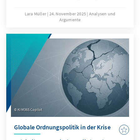
Seerecht, um maritime Räume strategisch zu
formen – eine Praxis, die als „Lawfare“
Lara Müller
24. November 2025
Analysen und
Argumente
bekannt ist. In der Ostsee zeigen
Sabotageakte Europas Verwundbarkeit, im
Südchinesischen Meer demonstriert China,
wie Recht zur Machtfrage wird. Beide Fälle
verdeutlichen: Wo das Seerecht unterwandert
wird, geraten Europas Sicherheit,
Handlungsfähigkeit und die regelbasierte
Ordnung ins Wanken.
KI M365 Copilot
Globale Ordnungspolitik in der Krise