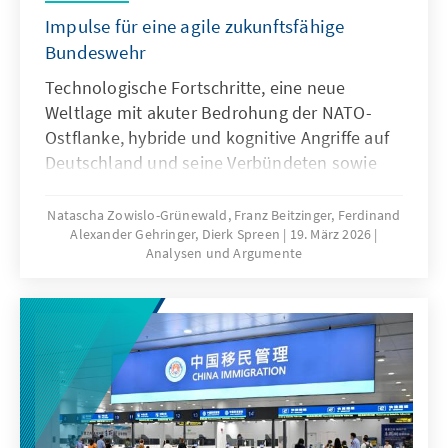
Impulse für eine agile zukunftsfähige
Bundeswehr
Technologische Fortschritte, eine neue
Weltlage mit akuter Bedrohung der NATO-
Ostflanke, hybride und kognitive Angriffe auf
Deutschland und seine Verbündeten sowie
veränderte Kommunikationsbedingungen
stellen die Bundeswehr vor neue
Natascha Zowislo-Grünewald, Franz Beitzinger, Ferdinand
Alexander Gehringer, Dierk Spreen
19. März 2026
Herausforderungen. Künstliche Intelligenz ist
Analysen und Argumente
aber nicht nur Treiber bei diesen
Entwicklungen, sondern zugleich eine
Antwort. Dafür bedarf es einer KI-Strategie,
die wesentliche Herausforderungen gezielt
adressiert und die Möglichkeiten von KI nach
ethischen Richtlinien aktiv nutzt, um effizient
abschrecken zu können.