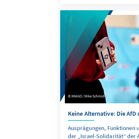
konzentriert, die Troika zu e
Planungsinstanz weiterentwic
Quasi-Sekretariat institutione
Arbeitsweise stärker auf ums
ausrichtet.
IMAGO / Mike Schmidt
Keine Alternative: Die AfD 
Ausprägungen, Funktionen
der „Israel-Solidarität“ der 