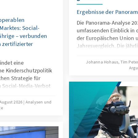
Ergebnisse der Panoram
roperablen
Die Panorama-Analyse 202
Marktes: Social-
umfassenden Einblick in 
ährige – verbunden
der Europäischen Union 
zertifizierter
Jahresvergleich. Die jährl
multithematische Stando
Bereichen Innovation und
indet eine
Johanna Hohaus, Tim Pete
Arg
Europapolitische Ausrich
ene Kinderschutzpolitik
und Globales Umfeld. Du
hen Strategie für
qualitativer und quantitat
m Social-Media-Verbot
fundierte Einblicke in ak
 viele Staaten auf
Entwicklungen.
 und die jahrelange
 August 2026
Analysen und
te
der Plattformen. Es
stem zertifizierter
, um die Regeln für
chten: Kinder müssen