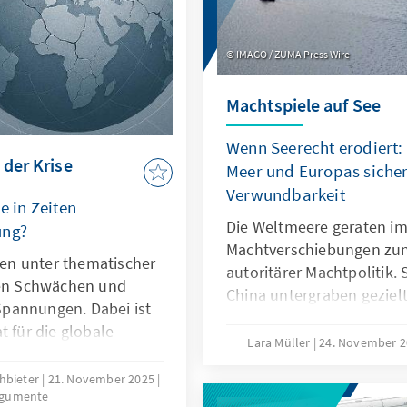
IMAGO / ZUMA Press Wire
Machtspiele auf See
Wenn Seerecht erodiert:
 der Krise
Meer und Europas sicher
Verwundbarkeit
e in Zeiten
Die Weltmeere geraten im
ung?
Machtverschiebungen zu
hren unter thematischer
autoritärer Machtpolitik.
len Schwächen und
China untergraben geziel
pannungen. Dabei ist
maritime Räume strategisc
t für die globale
die als „Lawfare“ bekannt 
Lara Müller
24. November 
er ihre Legitimität
Sabotageakte Europas Ve
nen. Dies kann nur
chbieter
21. November 2025
Südchinesischen Meer dem
rgumente
auf ihr Kernmandat