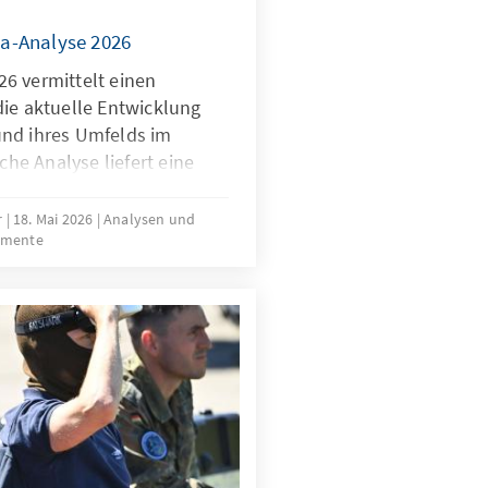
a-Analyse 2026
6 vermittelt einen
die aktuelle Entwicklung
und ihres Umfelds im
iche Analyse liefert eine
rtbestimmung in den
 Wettbewerbsfähigkeit,
r
18. Mai 2026
Analysen und
umente
tung der Mitgliedstaaten
rch die Verwendung
iver Indikatoren gibt sie
tuelle Trends und