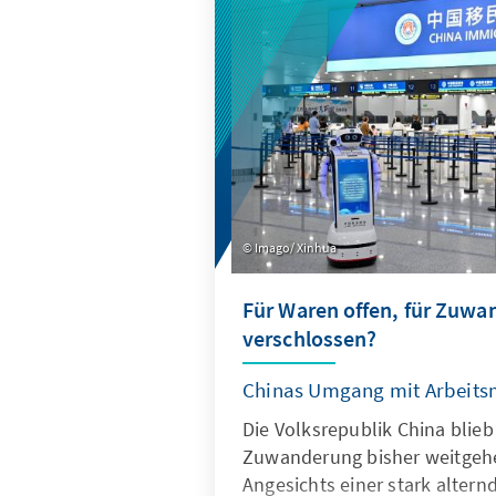
wirksam geschützt werden, z
für europäische Alternativen
geöffnet werden.
Imago/ Xinhua
Für Waren offen, für Zuw
verschlossen?
Chinas Umgang mit Arbeits
Die Volksrepublik China blieb
Zuwanderung bisher weitgeh
Angesichts einer stark altern