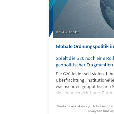
KI M365 Copilot
Globale Ordnungspolitik in
Spielt die G20 noch eine Roll
geopolitischer Fragmentier
Die G20 leidet seit vielen Ja
Überfrachtung, institutionel
wachsenden geopolitischen S
sie ein unverzichtbares Forma
Ordnungspolitik und muss dah
und Wirksamkeit zurückgewin
Gunter Rieck Moncayo, Nikolaus Ris
Analysen und A
gelingen, wenn die G20 sich 