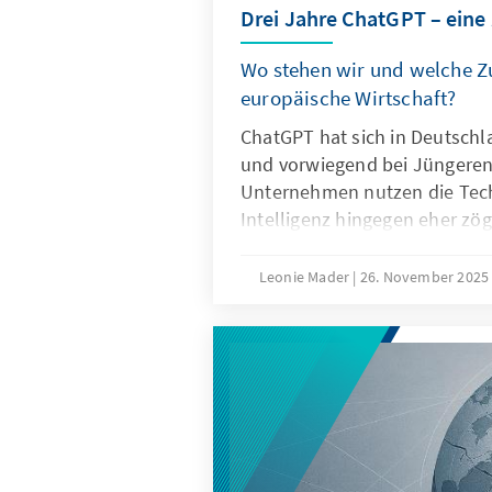
Drei Jahre ChatGPT – eine
Wo stehen wir und welche Zu
europäische Wirtschaft?
ChatGPT hat sich in Deutschl
und vorwiegend bei Jüngeren 
Unternehmen nutzen die Tech
Intelligenz hingegen eher zög
Ausschlaggebend hierfür sind
Eigenschaften von ChatGPT, 
Leonie Mader
26. November 202
Produkteigenschaften wie die
Spezifikation. Für Europa geh
darum, ChatGPT mit Verzöge
Vielmehr gilt es eigene Model
außereuropäische so anzupass
Produkte besser zu den instit
Strukturen passen.