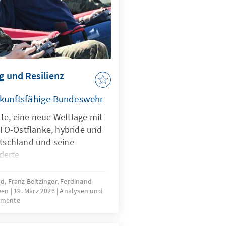
g und Resilienz
zukunftsfähige Bundeswehr
te, eine neue Weltlage mit
TO-Ostflanke, hybride und
utschland und seine
derte
gen stellen die
rausforderungen.
, Franz Beitzinger, Ferdinand
reen
19. März 2026
Analysen und
aber nicht nur Treiber bei
umente
ndern zugleich eine
iner KI-Strategie, die