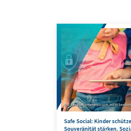
© Rawpixel/smarterpix.com, mit KI bearbei
Safe Social: Kinder schütze
Souveränität stärken. Soz