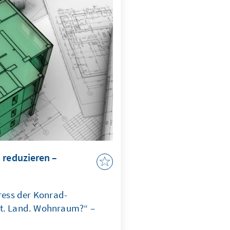
. Beide Fälle
erecht unterwandert wird,
it, Handlungsfähigkeit und
g ins Wanken.
 reduzieren –
ess der Konrad-
dt. Land. Wohnraum?“ –