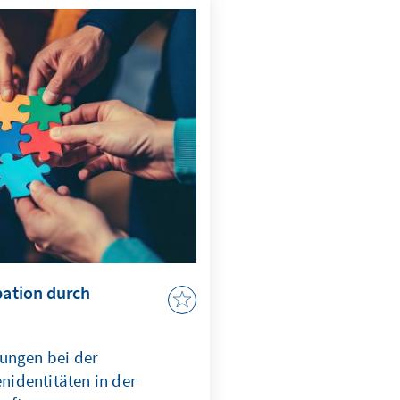
ungen gezielt adressiert
n KI nach ethischen
m effizient abschrecken zu
pation durch
ungen bei der
identitäten in der