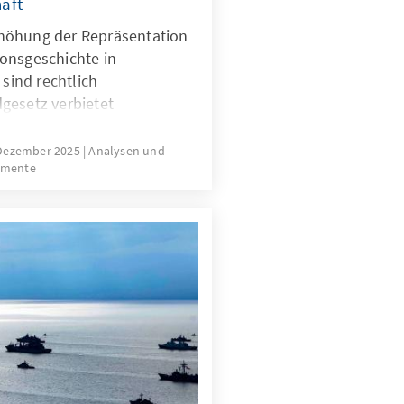
aft
höhung der Repräsentation
onsgeschichte in
 sind rechtlich
gesetz verbietet
erkunft. Für Quoten
mit Migrationsgeschichte
 Dezember 2025
Analysen und
umente
htliche Grundlage. Das
ungen für neu
sind nur zu Beginn
die herausfordernde
der Gruppe.