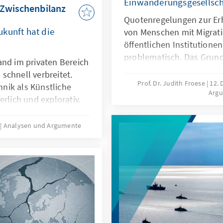
Einwanderungsgesellsch
 Zwischenbilanz
Quotenregelungen zur Er
kunft hat die
von Menschen mit Migrati
öffentlichen Institutionen
problematisch. Das Grund
and im privaten Bereich
Differenzierungen nach H
schnell verbreitet.
zugunsten von Menschen 
Prof. Dr. Judith Froese
12.
nik als Künstliche
Arg
fehlt eine verfassungsrec
erlich und explorativ.
Papier zeigt: Sonderregel
 nicht nur technische
eingewanderte Menschen 
sondern auch
5
Analysen und Argumente
sinnvoll. Später besteht 
 Transparenz oder die
Aufgabe der Abgrenzung 
t es deshalb nicht
rung nachzubauen.
le zu entwickeln oder
en, dass sie als
utionalisierten