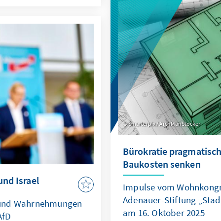
Recht zur Machtfrage wird
iner mehrjährigen
verdeutlichen: Wo das Se
kelt, die OECD als
geraten Europas Sicherhe
ll stärkt und ihre
die regelbasierte Ordnun
etzbare Ergebnisse
Smarterpix / ArchManStocker
Bürokratie pragmatisch
Baukosten senken
und Israel
Impulse vom Wohnkongr
Adenauer-Stiftung „Sta
 und Wahrnehmungen
am 16. Oktober 2025
AfD