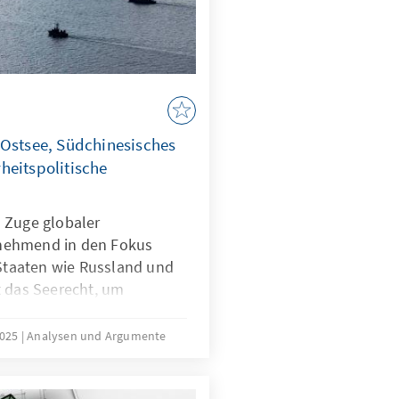
 Ostsee, Südchinesisches
heitspolitische
 Zuge globaler
nehmend in den Fokus
 Staaten wie Russland und
t das Seerecht, um
h zu formen – eine Praxis,
ist. In der Ostsee zeigen
2025
Analysen und Argumente
rwundbarkeit, im
onstriert China, wie