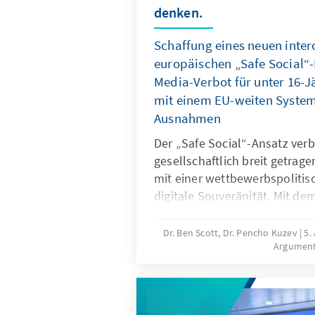
denken.
Schaffung eines neuen inte
europäischen „Safe Social“-
Media-Verbot für unter 16-J
mit einem EU-weiten System 
Ausnahmen
Der „Safe Social“-Ansatz verb
gesellschaftlich breit getrag
mit einer wettbewerbspolitisc
digitale Souveränität. Mit de
für unter 16-Jährige reagieren
gefährliche digitale Produkte
Dr. Ben Scott, Dr. Pencho Kuzev
5.
Argumen
Untätigkeit marktbeherrschen
sollte mit einem EU-weiten Sy
Ausnahmen verbunden werden
digitale Dienste neu auszuri