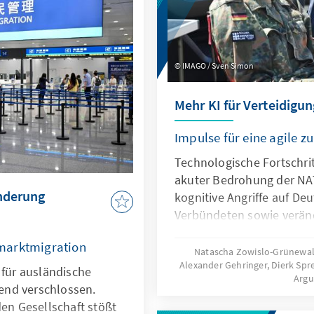
ugleich muss der Markt
 zum heutigen Oligopol
IMAGO / Sven Simon
Mehr KI für Verteidigun
Impulse für eine agile 
Technologische Fortschrit
akuter Bedrohung der NA
anderung
kognitive Angriffe auf De
Verbündeten sowie verän
Kommunikationsbedingun
marktmigration
Bundeswehr vor neue He
Natascha Zowislo-Grünewald
Alexander Gehringer, Dierk Sp
Künstliche Intelligenz ist 
 für ausländische
Arg
diesen Entwicklungen, so
end verschlossen.
Antwort. Dafür bedarf es e
den Gesellschaft stößt