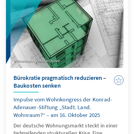
als Quasi-Sekretariat institutionell stärkt und
ihre Arbeitsweise stärker auf umsetzbare
Ergebnisse ausrichtet.
Smarterpix / ArchManStocker
Bürokratie pragmatisch reduzieren –
Baukosten senken
Impulse vom Wohnkongress der Konrad-
Adenauer-Stiftung „Stadt. Land.
Wohnraum?“ – am 16. Oktober 2025
Der deutsche Wohnungsmarkt steckt in einer
tiefgreifenden strukturellen Krise. Eine