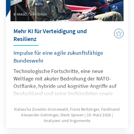
IMAGO / Sven Simon
Mehr KI für Verteidigung und
Resilienz
Impulse für eine agile zukunftsfähige
Bundeswehr
Technologische Fortschritte, eine neue
Weltlage mit akuter Bedrohung der NATO-
Ostflanke, hybride und kognitive Angriffe auf
Deutschland und seine Verbündeten sowie
veränderte Kommunikationsbedingungen
stellen die Bundeswehr vor neue
Natascha Zowislo-Grünewald, Franz Beitzinger, Ferdinand
Alexander Gehringer, Dierk Spreen
19. März 2026
Herausforderungen. Künstliche Intelligenz ist
Analysen und Argumente
aber nicht nur Treiber bei diesen
Entwicklungen, sondern zugleich eine