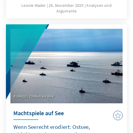
hierfür sind nicht nur technische
Leonie Mader
26. November 2025
Analysen und
Argumente
Eigenschaften von ChatGPT, sondern auch
Produkteigenschaften wie die Transparenz
oder die Spezifikation. Für Europa geht es
deshalb nicht darum, ChatGPT mit
Verzögerung nachzubauen. Vielmehr gilt es
eigene Modelle zu entwickeln oder
außereuropäische so anzupassen, dass sie als
Produkte besser zu den institutionalisierten
Strukturen passen.
IMAGO / ZUMA Press Wire
Machtspiele auf See
Wenn Seerecht erodiert: Ostsee,