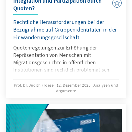
Integration und Partizipation durch
Quoten?
Rechtliche Herausforderungen bei der
Bezugnahme auf Gruppenidentitäten in der
Einwanderungsgesellschaft
Quotenregelungen zur Erhöhung der
Repräsentation von Menschen mit
Migrationsgeschichte in öffentlichen
Institutionen sind rechtlich problematisch.
Das Grundgesetz verbietet Differenzierungen
nach Herkunft. Für Quoten zugunsten von
Prof. Dr. Judith Froese
12. Dezember 2025
Analysen und
Argumente
Menschen mit Migrationsgeschichte fehlt eine
verfassungsrechtliche Grundlage. Das Papier
zeigt: Sonderregelungen für neu
eingewanderte Menschen sind nur zu Beginn
sinnvoll. Später besteht die herausfordernde
Aufgabe der Abgrenzung der Gruppe.