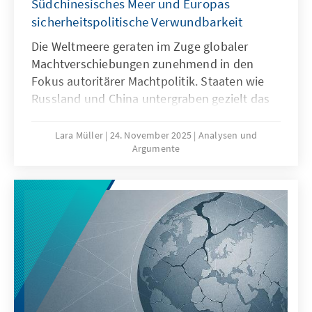
Südchinesisches Meer und Europas
sicherheitspolitische Verwundbarkeit
Die Weltmeere geraten im Zuge globaler
Machtverschiebungen zunehmend in den
Fokus autoritärer Machtpolitik. Staaten wie
Russland und China untergraben gezielt das
Seerecht, um maritime Räume strategisch zu
formen – eine Praxis, die als „Lawfare“
Lara Müller
24. November 2025
Analysen und
Argumente
bekannt ist. In der Ostsee zeigen
Sabotageakte Europas Verwundbarkeit, im
Südchinesischen Meer demonstriert China,
wie Recht zur Machtfrage wird. Beide Fälle
verdeutlichen: Wo das Seerecht unterwandert
wird, geraten Europas Sicherheit,
Handlungsfähigkeit und die regelbasierte
Ordnung ins Wanken.