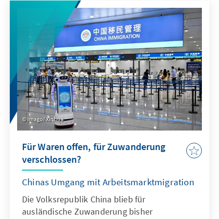
Antwort. Dafür bedarf es einer KI-Strategie,
die wesentliche Herausforderungen gezielt
adressiert und die Möglichkeiten von KI nach
ethischen Richtlinien aktiv nutzt, um effizient
abschrecken zu können.
Imago/ Xinhua
Für Waren offen, für Zuwanderung
verschlossen?
Chinas Umgang mit Arbeitsmarktmigration
Die Volksrepublik China blieb für
ausländische Zuwanderung bisher