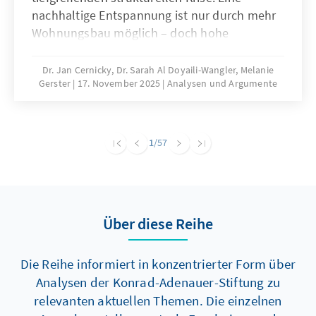
nachhaltige Entspannung ist nur durch mehr
Wohnungsbau möglich – doch hohe
Baukosten und komplexe regulatorische
Vorgaben bremsen die Bautätigkeit erheblich.
Dr. Jan Cernicky, Dr. Sarah Al Doyaili-Wangler, Melanie
Gerster
17. November 2025
Analysen und Argumente
Zur Lösung des Problems bedarf es einer
dringenden Reduktion regulatorischer
Komplexität.
1
/57
Über diese Reihe
Die Reihe informiert in konzentrierter Form über
Analysen der Konrad-Adenauer-Stiftung zu
relevanten aktuellen Themen. Die einzelnen