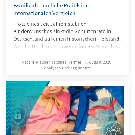
Familienfreundliche Politik im
internationalen Vergleich
Trotz eines seit Jahren stabilen
Kinderwunsches sinkt die Geburtenrate in
Deutschland auf einen historischen Tiefstand.
Welche Hürden erschweren jungen Menschen
die Familiengründung und welche politischen
Rahmenbedingungen können dazu beitragen,
Natalie Klauser, Jacques Hermes
7. August 2026
Analysen und Argumente
dass mehr Kinderwünsche verwirklicht
werden? Aktuelle Forschungsergebnisse und
ein Vergleich familienpolitischer Ansätze
verschiedener Länder liefern Hinweise für
eine bedarfsgerechte Weiterentwicklung der
Familienpolitik in Deutschland.