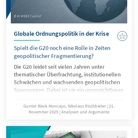
KI M365 Copilot
Globale Ordnungspolitik in der Krise
Spielt die G20 noch eine Rolle in Zeiten
geopolitischer Fragmentierung?
Die G20 leidet seit vielen Jahren unter
thematischer Überfrachtung, institutionellen
Schwächen und wachsenden geopolitischen
Spannungen. Dabei ist sie ein unverzichtbares
Format für die globale Ordnungspolitik und
muss daher ihre Legitimität und Wirksamkeit
Gunter Rieck Moncayo, Nikolaus Rischbieter
21.
November 2025
Analysen und Argumente
zurückgewinnen. Dies kann nur gelingen,
wenn die G20 sich auf ihr Kernmandat
konzentriert, die Troika zu einer mehrjährigen
Planungsinstanz weiterentwickelt, die OECD