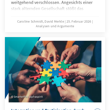
weitgehend verschlossen. Angesichts einer
stark alternden Gesellschaft stößt das
Wirtschaftsmodell Chinas zunehmend an
seine Grenzen, was die gezielte Anwerbung
Caroline Schmidt, David Merkle
25. Februar 2026
Analysen und Argumente
ausländischer Fach- und Arbeitskräfte auf
absehbare Zeit erfordern könnte. Für
Deutschland und Europa könnte mit China ein
neuer Wettbewerber im globalen Wettbewerb
um Talente entstehen.
SmarterPix / alphaspirit