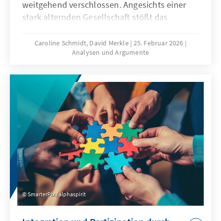
weitgehend verschlossen. Angesichts einer
stark alternden Gesellschaft stößt das
Wirtschaftsmodell Chinas zunehmend an
seine Grenzen, was die gezielte Anwerbung
Caroline Schmidt, David Merkle
25. Februar 2026
Analysen und Argumente
ausländischer Fach- und Arbeitskräfte auf
absehbare Zeit erfordern könnte. Für
Deutschland und Europa könnte mit China ein
neuer Wettbewerber im globalen Wettbewerb
um Talente entstehen.
SmarterPix / alphaspirit