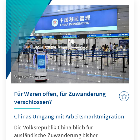
Antwort. Dafür bedarf es einer KI-Strategie,
die wesentliche Herausforderungen gezielt
adressiert und die Möglichkeiten von KI nach
ethischen Richtlinien aktiv nutzt, um effizient
abschrecken zu können.
Imago/ Xinhua
Für Waren offen, für Zuwanderung
verschlossen?
Chinas Umgang mit Arbeitsmarktmigration
Die Volksrepublik China blieb für
ausländische Zuwanderung bisher