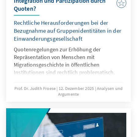
Integration und Partizipation durch
Quoten?
Rechtliche Herausforderungen bei der
Bezugnahme auf Gruppenidentitäten in der
Einwanderungsgesellschaft
Quotenregelungen zur Erhöhung der
Repräsentation von Menschen mit
Migrationsgeschichte in öffentlichen
Institutionen sind rechtlich problematisch.
Das Grundgesetz verbietet Differenzierungen
nach Herkunft. Für Quoten zugunsten von
Prof. Dr. Judith Froese
12. Dezember 2025
Analysen und
Argumente
Menschen mit Migrationsgeschichte fehlt eine
verfassungsrechtliche Grundlage. Das Papier
zeigt: Sonderregelungen für neu
eingewanderte Menschen sind nur zu Beginn
sinnvoll. Später besteht die herausfordernde
Aufgabe der Abgrenzung der Gruppe.