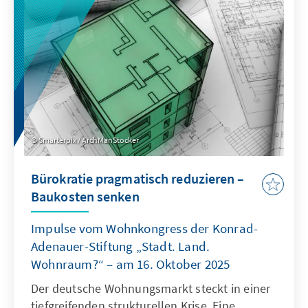
als Quasi-Sekretariat institutionell stärkt und
ihre Arbeitsweise stärker auf umsetzbare
Ergebnisse ausrichtet.
Smarterpix / ArchManStocker
Bürokratie pragmatisch reduzieren –
Baukosten senken
Impulse vom Wohnkongress der Konrad-
Adenauer-Stiftung „Stadt. Land.
Wohnraum?“ – am 16. Oktober 2025
Der deutsche Wohnungsmarkt steckt in einer
tiefgreifenden strukturellen Krise. Eine