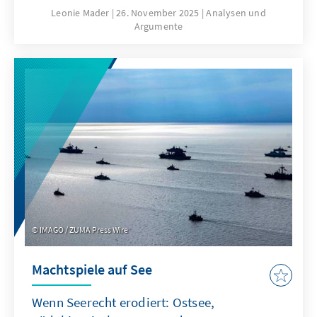
hierfür sind nicht nur technische
Leonie Mader
26. November 2025
Analysen und
Argumente
Eigenschaften von ChatGPT, sondern auch
Produkteigenschaften wie die Transparenz
oder die Spezifikation. Für Europa geht es
deshalb nicht darum, ChatGPT mit
Verzögerung nachzubauen. Vielmehr gilt es
eigene Modelle zu entwickeln oder
außereuropäische so anzupassen, dass sie als
Produkte besser zu den institutionalisierten
Strukturen passen.
IMAGO / ZUMA Press Wire
Machtspiele auf See
Wenn Seerecht erodiert: Ostsee,