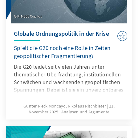
KI M365 Copilot
Globale Ordnungspolitik in der Krise
Spielt die G20 noch eine Rolle in Zeiten
geopolitischer Fragmentierung?
Die G20 leidet seit vielen Jahren unter
thematischer Überfrachtung, institutionellen
Schwächen und wachsenden geopolitischen
Spannungen. Dabei ist sie ein unverzichtbares
Format für die globale Ordnungspolitik und
muss daher ihre Legitimität und Wirksamkeit
Gunter Rieck Moncayo, Nikolaus Rischbieter
21.
November 2025
Analysen und Argumente
zurückgewinnen. Dies kann nur gelingen,
wenn die G20 sich auf ihr Kernmandat
konzentriert, die Troika zu einer mehrjährigen
Planungsinstanz weiterentwickelt, die OECD