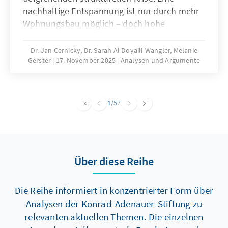
nachhaltige Entspannung ist nur durch mehr
Wohnungsbau möglich – doch hohe
Baukosten und komplexe regulatorische
Vorgaben bremsen die Bautätigkeit erheblich.
Dr. Jan Cernicky, Dr. Sarah Al Doyaili-Wangler, Melanie
Gerster
17. November 2025
Analysen und Argumente
Zur Lösung des Problems bedarf es einer
dringenden Reduktion regulatorischer
Komplexität.
1
/57
Über diese Reihe
Die Reihe informiert in konzentrierter Form über
Analysen der Konrad-Adenauer-Stiftung zu
relevanten aktuellen Themen. Die einzelnen