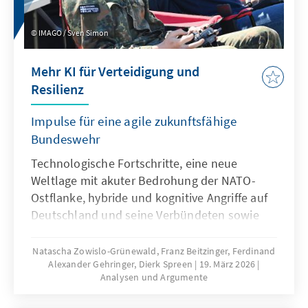
IMAGO / Sven Simon
Mehr KI für Verteidigung und
Resilienz
Impulse für eine agile zukunftsfähige
Bundeswehr
Technologische Fortschritte, eine neue
Weltlage mit akuter Bedrohung der NATO-
Ostflanke, hybride und kognitive Angriffe auf
Deutschland und seine Verbündeten sowie
veränderte Kommunikationsbedingungen
stellen die Bundeswehr vor neue
Natascha Zowislo-Grünewald, Franz Beitzinger, Ferdinand
Alexander Gehringer, Dierk Spreen
19. März 2026
Herausforderungen. Künstliche Intelligenz ist
Analysen und Argumente
aber nicht nur Treiber bei diesen
Entwicklungen, sondern zugleich eine