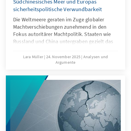
Südchinesisches Meer und Europas
sicherheitspolitische Verwundbarkeit
Die Weltmeere geraten im Zuge globaler
Machtverschiebungen zunehmend in den
Fokus autoritärer Machtpolitik. Staaten wie
Russland und China untergraben gezielt das
Seerecht, um maritime Räume strategisch zu
formen – eine Praxis, die als „Lawfare“
Lara Müller
24. November 2025
Analysen und
Argumente
bekannt ist. In der Ostsee zeigen
Sabotageakte Europas Verwundbarkeit, im
Südchinesischen Meer demonstriert China,
wie Recht zur Machtfrage wird. Beide Fälle
verdeutlichen: Wo das Seerecht unterwandert
wird, geraten Europas Sicherheit,
Handlungsfähigkeit und die regelbasierte
Ordnung ins Wanken.