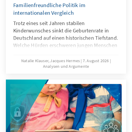
Familienfreundliche Politik im
internationalen Vergleich
Trotz eines seit Jahren stabilen
Kinderwunsches sinkt die Geburtenrate in
Deutschland auf einen historischen Tiefstand.
Welche Hürden erschweren jungen Menschen
die Familiengründung und welche politischen
Rahmenbedingungen können dazu beitragen,
Natalie Klauser, Jacques Hermes
7. August 2026
Analysen und Argumente
dass mehr Kinderwünsche verwirklicht
werden? Aktuelle Forschungsergebnisse und
ein Vergleich familienpolitischer Ansätze
verschiedener Länder liefern Hinweise für
eine bedarfsgerechte Weiterentwicklung der
Familienpolitik in Deutschland.